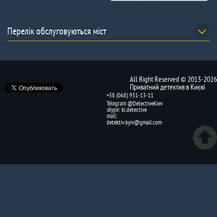
Перелік обслуговуються міст
All Right Reserved © 2013-2026
Приватний детектив в Києві
+38 (068) 931-13-11
Telegram
@DetectiveKiev
skype:
ki.detective
mail:
detektiv.kyiv@gmail.com