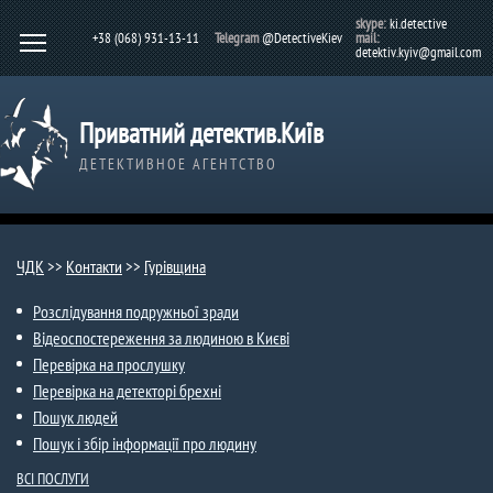
skype:
ki.detective
+38 (068) 931-13-11
Telegram
@DetectiveKiev
mail:
detektiv.kyiv@gmail.com
Приватний детектив.Київ
ДЕТЕКТИВНОЕ АГЕНТСТВО
ЧДК
>>
Контакти
>>
Гурівщина​
Розслідування подружньої зради
Відеоспостереження за людиною в Києві
Перевірка на прослушку
Перевірка на детекторі брехні
Пошук людей
Пошук і збір інформації про людину
ВСІ ПОСЛУГИ