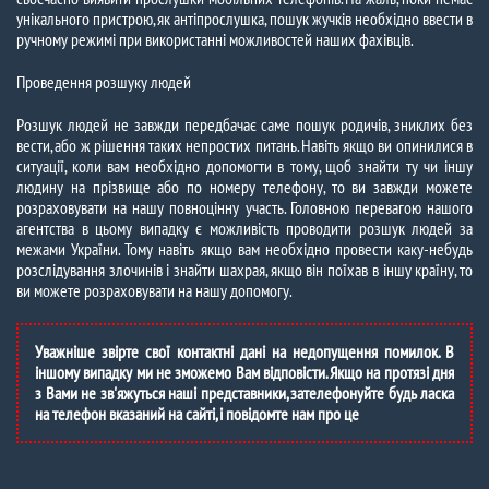
унікального пристрою, як антіпрослушка, пошук жучків необхідно ввести в
ручному режимі при використанні можливостей наших фахівців.
Проведення розшуку людей
Розшук людей не завжди передбачає саме пошук родичів, зниклих без
вести, або ж рішення таких непростих питань. Навіть якщо ви опинилися в
ситуації, коли вам необхідно допомогти в тому, щоб знайти ту чи іншу
людину на прізвище або по номеру телефону, то ви завжди можете
розраховувати на нашу повноцінну участь. Головною перевагою нашого
агентства в цьому випадку є можливість проводити розшук людей за
межами України. Тому навіть якщо вам необхідно провести каку-небудь
розслідування злочинів і знайти шахрая, якщо він поїхав в іншу країну, то
ви можете розраховувати на нашу допомогу.
Уважніше звірте свої контактні дані на недопущення помилок. В
іншому випадку ми не зможемо Вам відповісти. Якщо на протязі дня
з Вами не зв'яжуться наші представники, зателефонуйте будь ласка
на телефон вказаний на сайті, і повідомте нам про це