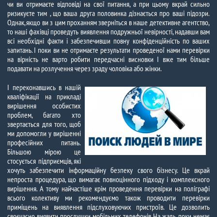
чи ви отримаєте відповіді на свої питання, а при цьому вкрай сильно
ризикуєте тим , що ваша друга половинка дізнається про ваші підозри.
Однак, якщо ви з цим проханням зверніться в наше детективне агентство,
то наші фахівці проведуть виявлення подружньої невірності, надавши вам
всі необхідні факти і забезпечивши повну конфіденційність по ваших
запитань. І поки ви не отримаєте результати проведеної нами перевірки
на вірність не варто робити передчасні висновки І вже тим більше
подавати на розлучення через зраду чоловіка або жінки.
І переконавшись в нашій
кваліфікації на прикладі
вирішення особистих
проблем, багато хто
звертається для того, щоб
ми допомогли у вирішенні
професійних питань.
Більшою мірою це
стосується підприємців, які
хочуть забезпечити інформаційну безпеку свого бізнесу. Це вкрай
непроста процедура, що вимагає повноцінного підходу і комплексного
вирішення. А тому найчастіше крім проведення перевірки на поліграфі
всього колективу ми рекомендуємо також проводити перевірки
приміщень на виявлення підслуховуючих пристроїв. Це дозволить
своєчасно виявити прослушки мобільних телефонів. На жаль, поки немає