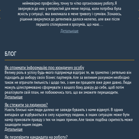
неймовірно професійну, точну та чітко організовану роботу. Я
у
Київ
на
звернувся до них у непростий для мене період, коли потрібна була
ясність у ситуації, яка викликала в мене тривогу і сумніви. Зізнаюсь,
рішення звернутися до детективів далося нелегко, але вже після
першого спiлкування я зрозумів, що маю…
Детальніше
БЛОГ
Як отримати інформацію про юридичну особу
Велику роль в успіху будь-якого підприємця відіграє те, як грамотно і ретельно він
підходить до вибору своїх бізнес партнерів. Але за великим рахунком необхідно
також не втрачати пильність і щодо тих, з ким ви працюєте вже дуже давно. Люди
можуть цілеспрямовано сформувати з вашого боку довіру до себе, щоб потім
реалізувати свій план, не побоюючись того, що ви зможете перешкодити.
Детальніше
Як стежити за людиною?
Навіть близькі нам люди далеко не завжди бувають з нами відверті. В одних
випадках це відбувається в силу характеру людини, в інших ситуаціях може бути
намір приховати правду з тих чи інших причин. Але також подібна скритність може
зашкодити іншим людям.
Детальніше
Як перевірити кандидата на роботу?