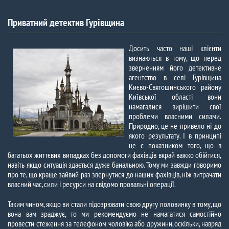
Приватний детектив Гурівщина​
Досить часто наші клієнти
визнаються в тому, що перед
зверненням його детективне
агентство в селі Гурівщина
Києво-Святошинського району
Київської області вони
намагалися вирішити свої
проблеми власними силами.
Природно, це не привело ні до
якого результату. І в принципі
це є показником того, що в
багатьох життєвих випадках без допомоги фахівців вкрай важко обійтися,
навіть якщо ситуація здається дуже банальною. Тому ми завжди говоримо
про те, що краще зайвий раз звернутися до наших фахівців, ніж витрачати
власний час, сили і ресурси на свідомо провальні операції.
Таким чином, якщо ви стали підозрювати свою другу половинку в тому, що
вона вам зраджує, то ми рекомендуємо не намагатися самостійно
провести стеження за телефоном чоловіка або дружини, оскільки, навряд