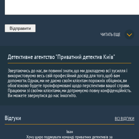
ЧИТАТЬ ЕЩЕ
Детективне агентство "Приватний детектив Київ"
Звертаючись до нас, ви повинні знати, що ми докладемо всі зусилля і
використовуємо весь свій професійний досвід для того, щоб вам
допомогти. Однак, ми не даємо своїм клієнтам порожніх обіцянок, ви
обов'язково будете проінформовані щодо перспективи вашої справи.
Працюючи зі своїми клієнтами, ми дотримуємо повну конфіденційність.
Ви можете звернутися до нас інкогніто.
Відгуки
ВСІ ВІДГУКИ
Іван
Спасибі вам
Хочу щиро подякувати команді приватних детективів за
детективи
що
допомогли
мені
знайти мою
долю.
Їздив