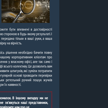
ожете бути впевнені в достовірності
ою стороною в будь-якому результаті. І
 передана тільки в ваші руки, а ваша
рку на вірність.
кісь рішення необхідно бачити повну
 нашому корпоративним клієнтам про
ення у власному офісі, але так само і
фі всього колективу. Це дозволить вам
 виявити шпигунів, які зуміли потрапити
егулярній основі проводити перевірки
льки ретельний ручний пошук жучків
и їх наявності.
 помилок. В іншому випадку ми не
не зв'яжуться наші представники,
 повідомте нам про це