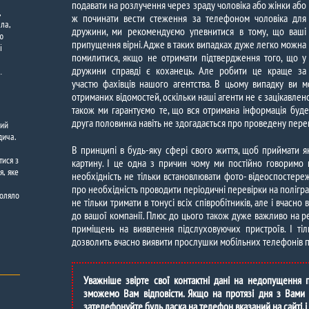
подавати на розлучення через зраду чоловіка або жінки або
,
ж починати вести стеження за телефоном чоловіка для
ала,
дружини, ми рекомендуємо упевнитися в тому, що ваші
ю
припущення вірні. Адже в таких випадках дуже легко можна
і
помилитися, якщо не отримати підтвердження того, що у
дружини справді є коханець. Але робити це краще за
…
участю фахівців нашого агентства. В цьому випадку ви м
отриманих відомостей, оскільки наші агенти не є зацікавлен
також ми гарантуємо те, що вся отримана інформація буде
друга половинка навіть не здогадається про проведену переві
ний
дича.
В принципі в будь-яку сфері свого життя, щоб приймати я
тися з
картину. І це одна з причин чому ми постійно говоримо
я, яке
необхідність не тільки встановлювати фото- відеоспостереж
про необхідність проводити періодичні перевірки на полігра
воляло
не тільки тримати в тонусі всіх співробітників, але і вчасно
до вашої компанії. Плюс до цього також дуже важливо на р
приміщень на виявлення підслуховуючих пристроїв. І ті
дозволить вчасно виявити прослушки мобільних телефонів пр
Уважніше звірте свої контактні дані на недопущення
зможемо Вам відповісти. Якщо на протязі дня з Вами 
зателефонуйте будь ласка на телефон вказаний на сайті, і