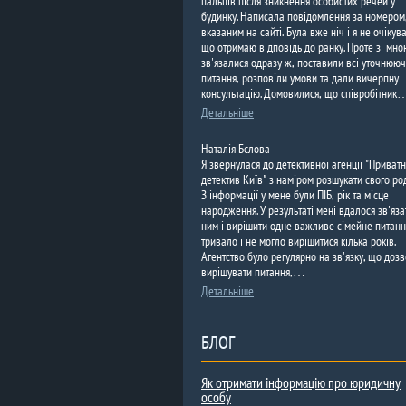
пальців після зникнення особистих речей у
будинку. Написала повідомлення за номером
вказаним на сайті. Була вже ніч і я не очікув
що отримаю відповідь до ранку. Проте зі мно
зв'язалися одразу ж, поставили всі уточнююч
питання, розповіли умови та дали вичерпну
консультацію. Домовилися, що співробітник
Детальніше
Наталія Бєлова
Я звернулася до детективної агенції "Приват
детектив Київ" з наміром розшукати свого ро
З інформації у мене були ПІБ, рік та місце
народження. У результаті мені вдалося зв'яза
ним і вирішити одне важливе сімейне питанн
тривало і не могло вирішитися кілька років.
Агентство було регулярно на зв'язку, що доз
вирішувати питання,…
Детальніше
БЛОГ
Як отримати інформацію про юридичну
особу