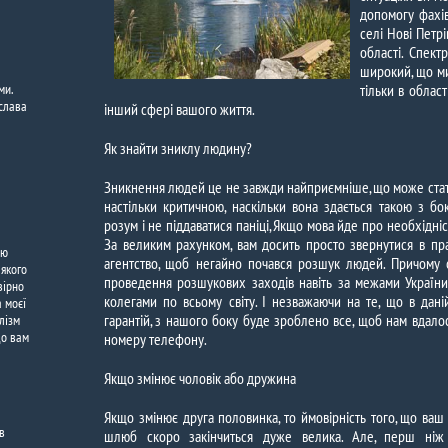
допомогу фахів
селі Нові Петр
області. Спект
широкий, що м
ми.
тільки в област
 слава
інший сфері вашого життя.
Як знайти зниклу людину?
Зникнення людей це не завжди найприємніше, що може статис
настільки критичною, наскільки вона здається такою з б
розум і не піддаватися паніці, Якщо мова йде про необхідні
За великим рахунком, вам досить просто звернутися в пра
ою
агентство, щоб негайно почався розшук людей. Причому 
 якого
проведення розшукових заходів навіть за межами України,
вірно
колегами по всьому світу. І незважаючи на те, що в дан
 моєї
гарантій, з нашого боку буде зроблено все, щоб нам вдал
лізм
що вам
номеру телефону.
Якщо змінює чоловік або дружина
Якщо змінює друга половинка, то ймовірність того, що ваш
в
шлюб скоро закінчиться дуже велика. Але, перш ніж