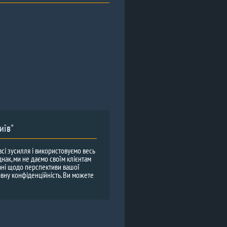
иїв"
всі зусилля і використовуємо весь
днак, ми не даємо своїм клієнтам
ані щодо перспективи вашої
овну конфіденційність. Ви можете