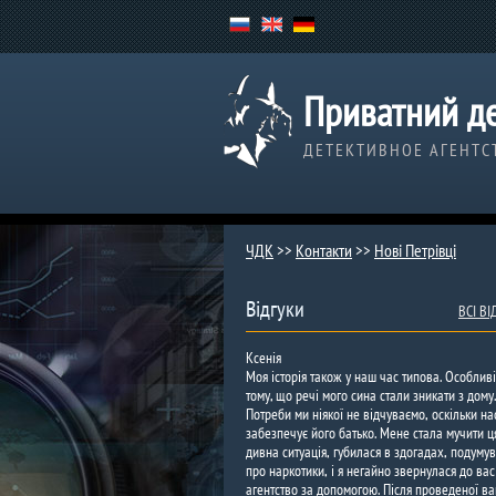
Приватний де
ДЕТЕКТИВНОЕ АГЕНТС
ЧДК
>>
Контакти
>>
Нові Петрівці
Відгуки
ВСІ В
Ксенія
Моя історія також у наш час типова. Особливі
тому, що речі мого сина стали зникати з дому.
Потреби ми ніякої не відчуваємо, оскільки на
забезпечує його батько. Мене стала мучити ц
дивна ситуація, губилася в здогадах, подуму
про наркотики, і я негайно звернулася до вас
агентство за допомогою. Після проведеної в