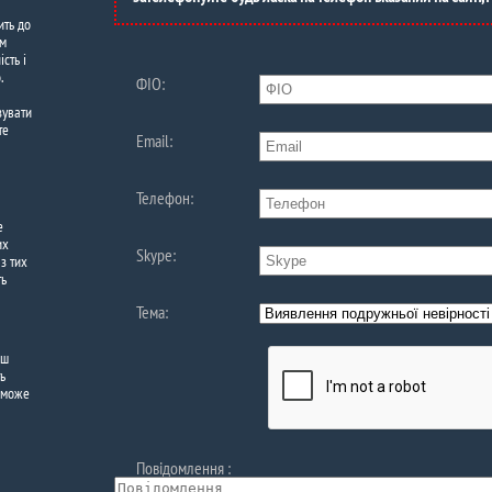
ить до
им
сть і
.
ФIО:
зувати
те
Email:
Телефон:
е
их
Skype:
з тих
ть
Тема:
ьш
ть
 може
Повідомлення :