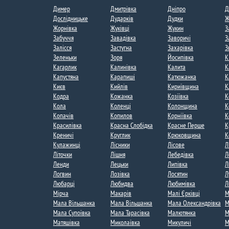
Димер​
Дмитрівка​
Дніпро
Д
Дослідницьке
Дударків
Дудки​
Ж
Жорнівка​
Жуківці
Жукин​
З
Забуччя
Завадівка
Заворичі​
З
Залісся
Застугна​
Захарівка​
З
Зеленьки
Зоря​
Йосипівка
К
Кагарлик
Калинівка
Калита
К
Капустяна​
Карапиші
Катюжанка​
К
Києв
Кийлів​
Кириївщина​
К
Кодра
Кожанка
Козіївка
К
Кола
Коленці
Колонщина
К
Копачів
Копилов
Корніївка
К
Красилівка​
Красна Слобідка​
Красне Перше​
К
Креничі
Круглик
Крюковщина
К
Кулажинці​
Лісники​
Лісове​
Л
Літочки
Лішня
Лебедівка​
Л
Ленди​
Лецьки
Липівка
Л
Логвин
Лозівка​
Лосятин
Л
Любарці​
Любидва​
Любимівка​
Л
Мірча​
Макарів
Малі Єрківці​
М
Мала Вільшанка
Мала Вільшанка​
Мала Олександрівка
М
Мала Супоївка
Мала Тарасівка​
Малютянка
М
Матяшівка
Миколаївка
Микуличі
М