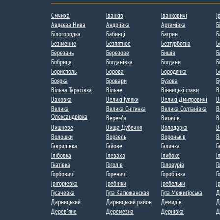
Ємчиха
Іванків
Іванковичі
І
Авдєєва Нива​
Андріївка​
Артемівка
Б
Білогородка
Бабинці
Багрин
Б
Безіменне
Безпятное
Безтурботна
Б
Березань
Березове
Бишів
Б
Бобриця​
Богданівка​
Богдани​
Б
Борисполь
Борова
Бородянка
Б
Боярка
Бровари
Бузова​
Б
Вільна Тарасівка
Вільне​
Вінницькі стави
В
Ваховка​
Великі Гуляки
Великі Дмитровичі​
В
Велика
Велика Снітинка
Велика Солтанівка
В
Олександрівка
Верем'я
Витачів​
В
Вишневе
Вища Дубечня​
Володарка
В
Волошки​
Ворзель​
Вороньків​
В
Гаврилівка​
Гайове
Галинка
Г
Глібовка
Глеваха
Глибоке​
Г
Гнатівка​
Гоголів​​
Головурів
Г
Горбовичі
Гореничі​
Горобіївка​
Г
Грігоріевка
Гребінки
Гребельки​
Г
Гусачевка
Гута Катюжанская​
Гута Межигірська​
Д
Дарницький
Дарницький район
Демидів
Д
Дерев'яне​
Деремезна
Дернівка
Д