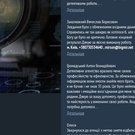
детективами роботи,…
Детальніше
Закалюжний Вячеслав Борисович
Завдання було з обмеженими вхідними дани
Справились не так швидко як хотілося б, але
Богу це було не критично. Головне кінцевий
результат. Дякую за якісно виконану роботу.
м. Київ, +380730534640 , mirson@bigmir.net
Детальніше
Громадський Антон Геннадійович
Детективне агентство вразило мене своєю
професійністю та ефективністю. За обмежен
інформацією вони змогли знайти мого брата,
я не бачив і не знав 35 років. Це було неймо
важливе і емоційне возз'єднання для мене та
родини. Дякую за вашу допомогу, професіона
та майстерність у виконанні своєї роботи. Як
потрібна допомога…
Детальніше
Олеся
Звернулася до агенції з метою зняття відбиткі