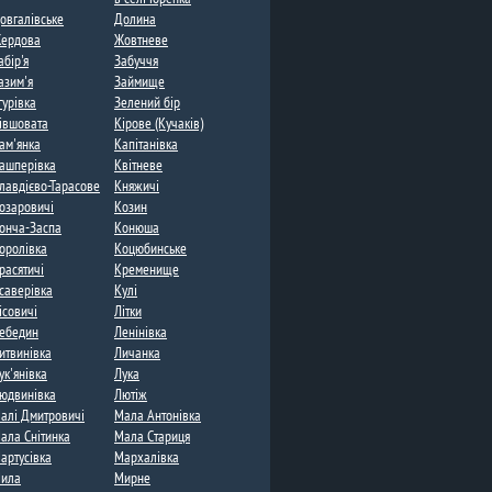
овгалівське
Долина​
ердова
Жовтневе
абір'я​
Забуччя
азим'я​
Займище​
гурівка
Зелений бір
івшовата
Кірове (Кучаків)​
ам'янка​
Капітанівка
ашперівка
Квітневе​
лавдієво-Тарасове​
Княжичі
озаровичі​
Козин
онча-Заспа​
Конюша​
оролівка
Коцюбинське
расятичі
Кременище​
саверівка
Кулі​
ісовичі​
Літки​
ебедин​
Ленінівка
итвинівка​
Личанка
ук'янівка
Лука​
юдвинівка
Лютіж
алі Дмитровичі​
Мала Антонівка
ала Снітинка
Мала Стариця
артусівка​
Мархалівка
ила
Мирне​