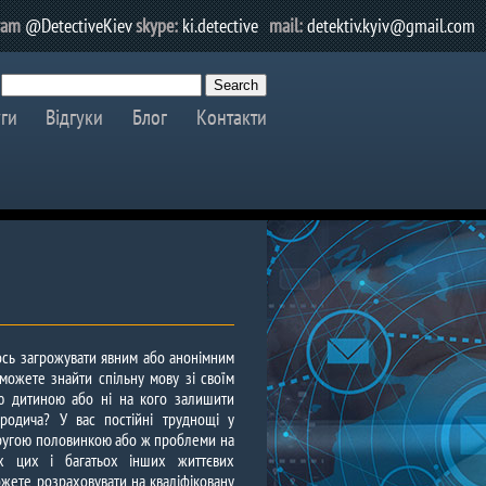
ram
@DetectiveKiev
skype:
ki.detective
mail:
detektiv.kyiv@gmail.com
ги
Відгуки
Блог
Контакти
ось загрожувати явним або анонімним
можете знайти спільну мову зі своїм
ю дитиною або ні на кого залишити
 родича? У вас постійні труднощі у
другою половинкою або ж проблеми на
іх цих і багатьох інших життєвих
ожете розраховувати на кваліфіковану