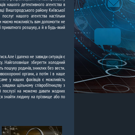
ців нашого детективного агентства в
івці Вишгородського району Київської
р послуг нашого агентства настільки
и маємо можливість вам допомогти не
і приватного розшуку, а й в будь-який
я. Але і далеко не завжди ситуація є
оку. Найголовніше зберегти холодний
сть пошуку родичів, зниклих без вести.
воохоронні органи, а потім і в наше
саме у наших фахівців є можливість
 завдяки щільному співробітництву з
ій послузі на можемо давати жодних
ося знайти людину на прізвище або по