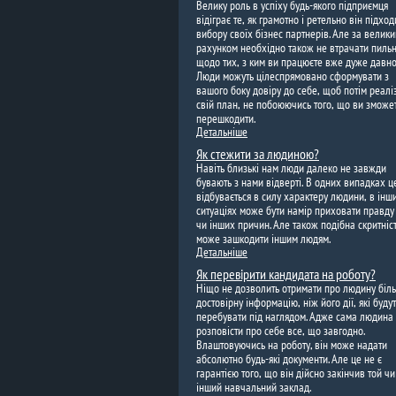
Велику роль в успіху будь-якого підприємця
відіграє те, як грамотно і ретельно він підход
вибору своїх бізнес партнерів. Але за велик
рахунком необхідно також не втрачати пильні
щодо тих, з ким ви працюєте вже дуже давно
Люди можуть цілеспрямовано сформувати з
вашого боку довіру до себе, щоб потім реалі
свій план, не побоюючись того, що ви зможе
перешкодити.
Детальніше
Як стежити за людиною?
Навіть близькі нам люди далеко не завжди
бувають з нами відверті. В одних випадках ц
відбувається в силу характеру людини, в інш
ситуаціях може бути намір приховати правду 
чи інших причин. Але також подібна скритніс
може зашкодити іншим людям.
Детальніше
Як перевірити кандидата на роботу?
Ніщо не дозволить отримати про людину біл
достовірну інформацію, ніж його дії, які буду
перебувати під наглядом. Адже сама людина
розповісти про себе все, що завгодно.
Влаштовуючись на роботу, він може надати
абсолютно будь-які документи. Але це не є
гарантією того, що він дійсно закінчив той чи
інший навчальний заклад.