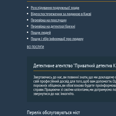
Розслідування подружньої зради
Відеоспостереження за людиною в Києві
Перевірка на прослушку
Перевірка на детекторі брехні
Пошук людей
Пошук і збір інформації про людину
ВСІ ПОСЛУГИ
Детективне агентство "Приватний детектив К
Звертаючись до нас, ви повинні знати, що ми докладемо 
свій професійний досвід для того, щоб вам допомогти. О
порожніх обіцянок, ви обов'язково будете проінформов
справи. Працюючи зі своїми клієнтами, ми дотримуємо п
звернутися до нас інкогніто.
Перелік обслуговуються міст