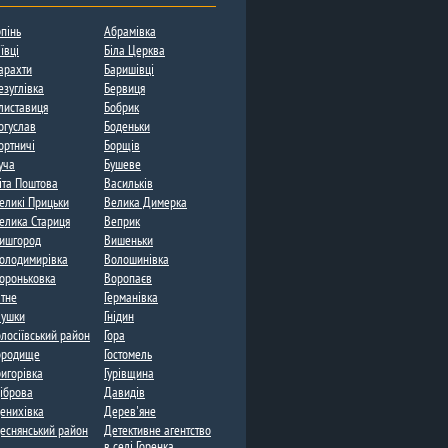
рпінь
Абрамівка
іївці
Біла Церква
арахти
Баришівці
езуглівка
Бервиця
листавиця
Бобрик
огуслав
Боденьки​
ортничі​
Борщів
уча
Бушеве
іта Поштова​
Васильків
еликі Прицьки
Велика Димерка
елика Стариця
Веприк
ишгород
Вишеньки​
олодимирівка​
Волошинівка
ороньковка
Воропаєв​
атне​
Германівка​
лушки
Гнідин
олосіївський район
Гора​
ородище​
Гостомель
ригорівка
Гурівщина​
іброва
Давидів
енихівка
Дерев'яне
еснянський район
Детективне агентство
в селі Горенка​