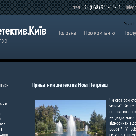
тел.
+38 (068) 931-13-11
Teleg
Search
тектив.Київ
Головна
Про компанію
Послу
ТВО
Приватний детектив Нові Петрівці
ІДГУКИ
Чи став вам хт
сть в
чином? Ви не 
неповнолітньо
с
недієздатного
я
відносинах з 
вала
роботі? У вс
 в
ашими
ситуаціях ви м