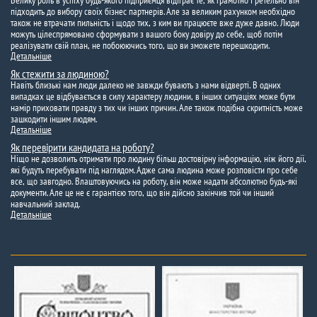
Велику роль в успіху будь-якого підприємця відіграє те, як грамотно і ретельно він
підходить до вибору своїх бізнес партнерів. Але за великим рахунком необхідно
також не втрачати пильність і щодо тих, з ким ви працюєте вже дуже давно. Люди
можуть цілеспрямовано сформувати з вашого боку довіру до себе, щоб потім
реалізувати свій план, не побоюючись того, що ви зможете перешкодити.
Детальніше
Як стежити за людиною?
Навіть близькі нам люди далеко не завжди бувають з нами відверті. В одних
випадках це відбувається в силу характеру людини, в інших ситуаціях може бути
намір приховати правду з тих чи інших причин. Але також подібна скритність може
зашкодити іншим людям.
Детальніше
Як перевірити кандидата на роботу?
Ніщо не дозволить отримати про людину більш достовірну інформацію, ніж його дії,
які будуть перебувати під наглядом. Адже сама людина може розповісти про себе
все, що завгодно. Влаштовуючись на роботу, він може надати абсолютно будь-які
документи. Але це не є гарантією того, що він дійсно закінчив той чи інший
навчальний заклад.
Детальніше