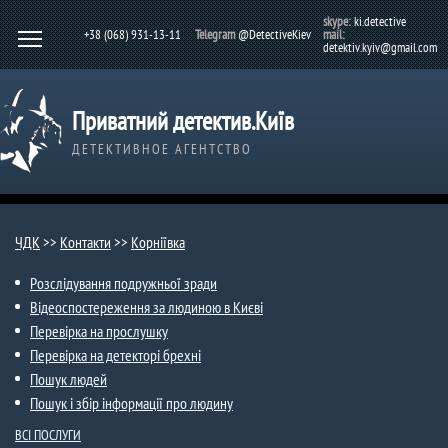
skype:
ki.detective
+38 (068) 931-13-11
Telegram
@DetectiveKiev
mail:
detektiv.kyiv@gmail.com
Приватний детектив.Київ
ДЕТЕКТИВНОЕ АГЕНТСТВО
ЧДК
>>
Контакти
>>
Корніївка
Розслідування подружньої зради
Відеоспостереження за людиною в Києві
Перевірка на прослушку
Перевірка на детекторі брехні
Пошук людей
Пошук і збір інформації про людину
ВСІ ПОСЛУГИ