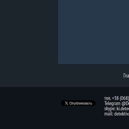
Гл
тел.
+38 (068
Telegram
@De
skype:
ki.dete
mail:
detekti