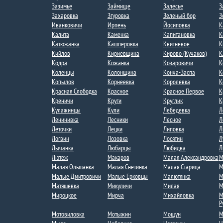
Зазимье​
Займище
Залесье
З
Захаровка
Згуровка
Зеленый бор
З
Иванковичи
Ирпень
Йосиповка
К
Калита
Каменка
Капитановка
К
Катюжанка
Кашперовка
Квитневое​
К
Кийлов
Кириевщина
Кирово (Кучаков)
К
Кодра
Кожанка
Козаровичи
К
Коленцы
Колонщина
Конча-Заспа
К
Копылов
Корнеевка
Королевка
К
Красная Слободка​
Красное
Красное Первое​
К
Креничи
Круги
Круглик
К
Кулажинцы
Кули
Лебедевка​
Л
Ленинивка
Лесники
Лесное
Л
Леточки
Лецки
Липовка
Л
Логвин
Лозовка
Лосятин
Л
Лычанка​
Любарцы
Любидва
Л
Лютеж
Макаров
Малая Александровка
М
Малая Ольшанка​
Малая Снетинка
Малая Старица
М
Малые Дмитровичи​
Малые Ерковцы
Малютянка
М
Матяшевка
Микуличи
Милая​
М
Мироцкое
Мирча
Михайловка
М
Р
Мотовиловка
Мотыжин
Мощун
М