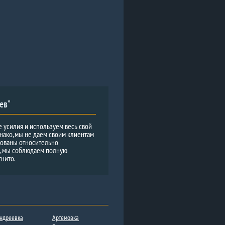
ев”
е усилия и используем весь свой
нако, мы не даем своим клиентам
рованы относительно
и, мы соблюдаем полную
гнито.
ндреевка
Артемовка