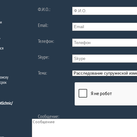
Ф.И.О.:
ли
Email:
ь
Телефон:
ся
Skype:
Тема:
оиску
срок
lichnic/
Сообщение: