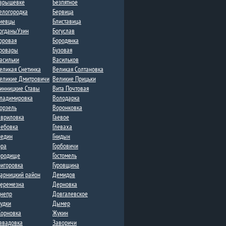
арышевке
Безпятное
елогородка
Бервица
иевцы
Блиставица
огданыУзин
Богуслав
оровая
Бородянка
ровары
Бузовая
асильки
Васильков
еликая Снетинка
Великая Солтановка
еликие Дмитровичи​
Великие Прицьки
инницкие Ставы
Вита Почтовая
ладимировка​
Володарка
орзель
Воронковка​
авриловка
Гаевое
лебовка​
Глеваха
недин
Гнидын
ора
Горбовичи
ородище
Гостомель
ригоровка
Гуровщина
арницкий район
Демидов
еремезна​​
Дерновка
непр
Довгалевское
удки
Дыме​р
орновка​
Жукин
авадовка
Заворичи