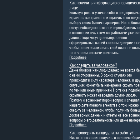
Как получить информацию о юридичес
лице
Большую роль в успехе любого предпринима
играет то, как грамотно и тщательно он подхо
выбору своих бизнес партнеров. Но по боль
счету необходимо также не терять бдительнос
в отношении тех, с кем вы работаете уже оч
давно. Люди могут целенаправленно
сформировать с вашей стороны доверие к се
чтобы потом реализовать свой план, не опас
того, что вы сможете помешать.
Подробнее
Как следить за человеком?
Даже близкие нам люди далеко не всегда б
с нами откровенны. В одних случаях это
происходит в силу характера человека, в др
ситуациях может быть намерение скрыть пра
по тем или иным причинам. Но также подобн
скрытность может навредить другим людям.
Поэтому и возникает порой вопрос к специа
нашего детективного агентства о том, можно
следить за человеком, чтобы получить боль
достоверных данных и ответы на все возни
вопросы о его деятельность или даже намер
Подробнее
Как проверить кандидата на работу?
Ничто не позволит получить о человеке бол