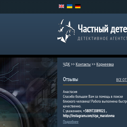
Частный дете
ДЕТЕКТИВНОЕ АГЕНТС
ЧДК
>>
Контакты
>>
Корнеевка
Отзывы
ВСЕ О
Анастасия
Спасибо большое Вам за помощь в поиске
близкого человека! Работа выполнена быстр
качественно.
С уважением,
+380972089021 ,
http://instagram.com/siya_maratovna
Подробнее