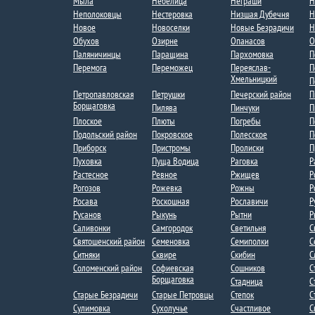
Мыла
Небелица
Неграши
Н
Неполоковцы
Нестеровка
Низшая Дубечня
Н
Новое
Новоселки​
Новые Безрадичи
Н
Обухов
Озирне
Опанасов
О
Паляничинцы
Паращина
Пархомовка
П
Перемога
Переможец
Переяслав-
П
Хмельницкий
П
Петропавловская
Петрушки
Печерский район
П
Борщаговка
Пилява
Пинчуки
П
Плоское​
Плюты
Погребы​
П
Подольский район
Покровское
Полесское
П
Приборск
Пристромы
Пролиски
П
Пуховка
Пуща Водица
Раговка
Р
Растесное
Ревное
Ржищев
Р
Рогозов
Рожевка
Рожны​
Р
Росава
Роскошная
Рославичи
Р
Русанов
Рыкунь​
Рытни​
Р
Саливонки
Самгородок
Светильня
С
Святошенский район
Семеновка
Семиполки
С
Ситняки
Сквире
Скибин​​
С
Соломенский район
Софиевская
Сошников
С
Борщаговка
Стадница
С
Старые Безрадичи
Старые Петровцы
Степок​
С
Сулимовка
Сухолучье​
Счастливое
С