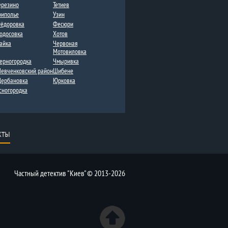
ерезино
Тетиев
риполье
Узин
ёдоровка
Фесюри
одосовка
Хотов
айка
Червоная
Мотовиловка
ерногородка
Чмыривка
евченковский район
Шибене
ербановка
Юрковка
сногородка
кты
Частный детектив "Киев" © 2013-2026