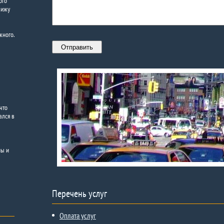
ого
вижу
жного.
что
ался в
ны и
Перечень услуг
Оплата услуг