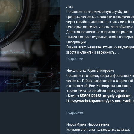
Лука
Недавно я нанял детективную службу для
проверки человека, с которым познакомился
через онлайн-знакомства, так как у меня бы
некоторые опасения, что она меня обманула.
Детективное агентство оперативно провело
тщательное расследование, чтобы проверит
информацию.
Больше всего меня впечатлила их выдающая
забота о клиентах и ​​надежность.…
Подробнее
Михальченко Юрий Викторович
Обращался по поводу сбора информации и п
человека. Работу выполнили в оговоренный 
и в полном объёме. Несмотря на сложность
задачи. Результатом абсолютно доволен.
г.Киев,
+380503120168 , m_yuriy_v@ukr.net ,
https://www.instagram.com/ya_s_uma_svodil_ot
Подробнее
Мороз Ирина Мирославовна
Услугами агентства пользовалась дважды: