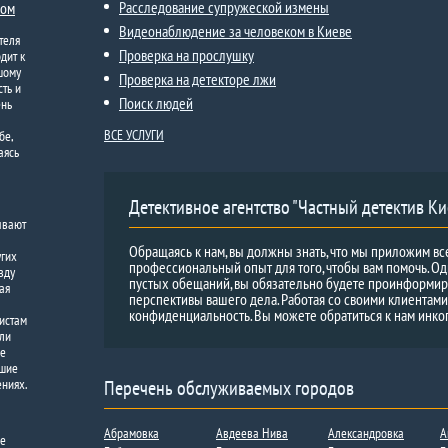
Расследование супружеской измены
ком
Видеонаблюдение за человеком в Киеве
теля
Проверка на прослушку
дит к
шому
Проверка на детекторе лжи
ть и
Поиск людей
ень
ВСЕ УСЛУГИ
бе,
аясь
Детективное агентство "Частный детектив Ки
ывают
Обращаясь к нам, вы должны знать, что мы приложим вс
угих
профессиональный опыт для того, чтобы вам помочь. Од
вду
пустых обещаний, вы обязательно будете проинформи
ая
перспективы вашего дела. Работая со своими клиентам
конфиденциальность. Вы можете обратиться к нам инко
листам
 ли
ше
кшие
ениях.
Перечень обслуживаемых городов
Абрамовка
Авдеева Нива
Александровка
А
ее