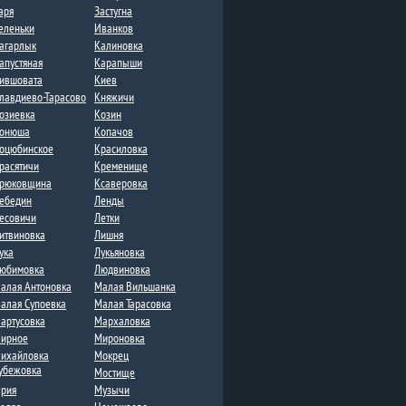
аря
Застугна​
еленьки
Иванков
агарлык
Калиновка
апустяная
Карапыши
ившовата
Киев
лавдиево-Тарасово
Княжичи
озиевка
Козин
онюша
Копачов
оцюбинское
Красиловка
расятичи
Кременище
рюковщина
Ксаверовка
ебедин
Ленды​
есовичи
Летки​
итвиновка​
Лишня
ука
Лукьяновка
юбимовка
Людвиновка
алая Антоновка
Малая Вильшанка
алая Супоевка
Малая Тарасовка
артусовка
Мархаловка
ирное
Мироновка
ихайловка
Мокрец
убежовка
Мостище
рия
Музычи