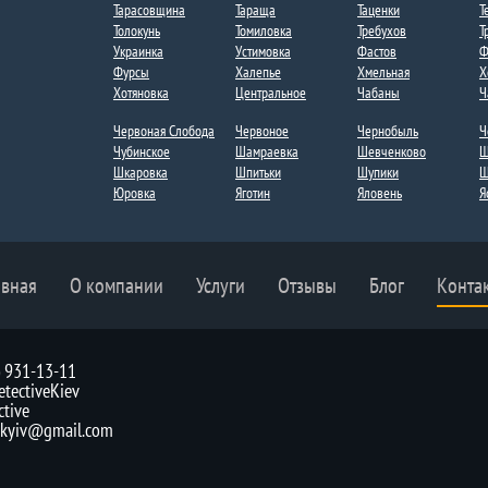
Тарасовщина
Тараща
Таценки​
Т
Толокунь
Томиловка
Требухов
Т
Украинка
Устимовка
Фастов
Ф
Фурсы
Халепье
Хмельная
Х
Хотяновка
Центральное
Чабаны
Ч
Червоная Слобода
Червоное
Чернобыль
Ч
Чубинское
Шамраевка
Шевченково
Ш
Шкаровка
Шпитьки
Шупики
Щ
Юровка
Яготин
Яловень
Я
авная
О компании
Услуги
Отзывы
Блог
Конта
) 931-13-11
tectiveKiev
ctive
v.kyiv@gmail.com