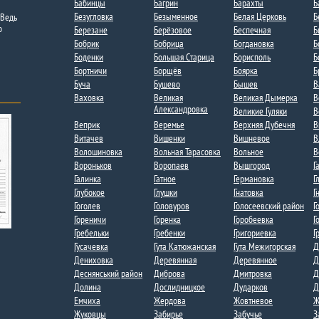
Бабинцы
Багрин
Барахты
Б
Безугловка
Безыменное
Белая Церковь
Б
 Ведь
о
Березане
Берёзовое
Беспечная
Б
Бобрик
Бобрица​​
Богдановка
Б
Боденки​
Большая Старица
Борисполь
Б
Бортничи
Борщёв
Боярка
Б
Буча
Бушево
Бышев
В
Ваховка​​
Великая
Великая Дымерка
В
Александровка​
Великие Гуляки
В
Веприк
Веремье
Верхняя Дубечня​
В
Витачев
Вишенки
Вишневое
В
Волошиновка
Вольная Тарасовка
Вольное
В
Вороньков​
Воропаев​
Вышгород
Г
Галинка
Гатное
Германовка
Г
Глубокое
Глушки
Гнатовка
Г
Гоголев
Головуров
Голосеевский район
Г
Гореничи
Горенка
Горобеевка
Г
Гребельки
Гребенки
Григориевка
Г
Гусачевка
Гута Катюжанская
Гута Межигорская​
Д
Дениховка
Деревянная
Деревянное
Д
Деснянський район
Диброва
Дмитровка​
Д
Долина
Дослидницкое
Дударков
Д
Емчиха
Жердова
Жовтневое
Ж
Жуковцы
Забирье
Забучье
З