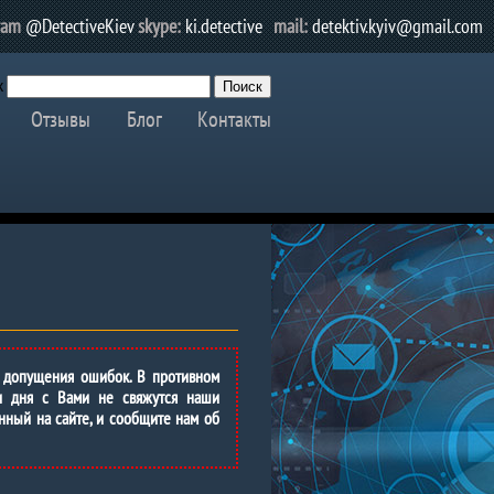
ram
@DetectiveKiev
skype:
ki.detective
mail:
detektiv.kyiv@gmail.com
к
Отзывы
Блог
Контакты
 допущения ошибок. В противном
и дня с Вами не свяжутся наши
нный на сайте, и сообщите нам об