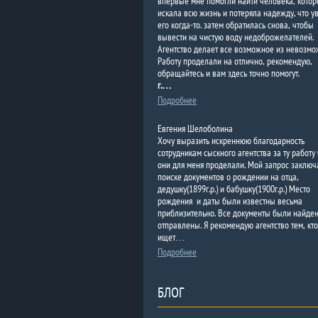
впервые мне помогли найти человека, котор
искала всю жизнь и потеряла надежду, что у
его когда-то. затем обратилась снова, чтобы
вывести на чистую воду недоброжелателей.
Агентство делает все возможное из невозмо
Работу проделали на отлично, рекомендую,
обращайтесь и вам здесь точно помогут.
г.…
Подробнее
Евгения Шелоболина
Хочу выразить искреннюю благодарность
сотрудникам сыскного агентства за ту работу 
они для меня проделали. Мой запрос заключ
поиске документов о рождении на отца,
дедушку(1899г.р.) и бабушку(1900г.р.) Место
рождения и даты были известны весьма
приблизительно. Все документы были найде
отправлены. Я рекомендую агентство тем, кто
ищет…
Подробнее
БЛОГ