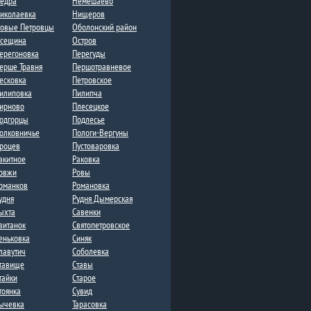
едра
Немешаево
иколаевка
Нищеров
овые Петровцы
Оболонский район
сещина
Остров
ерегоновка
Перегуды
ерше Травня
Першотравневое​
есковка
Петровское
илиповка
Пилипча
ирново​
Плесецкое
одгорцы
Подлесье​
олковничье
Пологи-Вергуны
роцев
Пустоваровка
акитное
Раковка
овжи
Ровы
оманков
Романовка
удня
Рудня Дымерская​
ыхта
Савенки​
витанок
Святопетровское
еньковка
Синяк
лавутич
Соболевка​
тавище
Ставы
тайки
Старое
тоянка
Сувид​
ычевка
Тарасовка