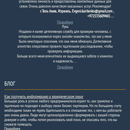
установлена ​​личность и предоставлены контактные данные для
связи. Очень доволен качеством оказанных услуг. Рекомендую!
г. Тель Авив, Израиль, Evgeni.kurilenko@gmail.com ,
+972533609465…
Подробнее
Лука
Недавно я нанял детективную службу для проверки человека, с
которым познакомился через онлайн-знакомства, так как у меня
были некоторые опасения, что она меня обманула. Детективное
агентство оперативно провело тщательное расследование, чтобы
проверить информацию.
Больше всего меня впечатлила их выдающаяся забота о клиентах
и ​​надежность.…
Подробнее
БЛОГ
Как получить информацию о юридическом лице
Большую роль в успехе любого предпринимателя играет то, как грамотно и
тщательно он подходит к выбору своих бизнес партнеров. Но по большому счету
необходимо также не терять бдительность и в отношении тех, с кем вы работаете
уже очень давно. Люди могут целенаправленно сформировать с вашей стороны
доверие к себе, чтобы потом реализовать свой план, не опасаясь того, что вы
сможете помешать.
Подробнее