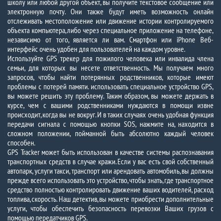
школу или любой другой объект, вы получите текстовое сообщение или
электронную почту. Они также будут иметь возможность онлайн
отслеживать местоположение или движение истории контролируемого
объекта компьютера, либо через специальное приложение на телефоне,
независимо от того, является ли вам. Смартфон или iPhone Веб-
интерфейс очень удобен для пользователей на каждом уровне.
Используйте GPS трекер для пожилого человека или инвалида члена
семьи, для которых вы несете ответственность. Мы получаем много
запросов, чтобы найти потерянных родственников, которые имеют
проблемы с потерей памяти. использовать специальное устройство GPS,
вы можете решить эту проблему. Таким образом, вы можете держать в
курсе, чем с вашими родственниками нуждаются в помощи извне
происходит, когда вы не вокруг. И в таких случаях очень удобная функция
передачи сигнала с помощью кнопки SOS, нажмите на, находится в
сложном положении, пойманной быть абсолютно каждый человек
способен.
GPS Tracker может быть использован в качестве системы распознавания
транспортных средств в случае кражи. Если у вас есть свой собственный
автопарк, услуги такси, транспорт или арендовать автомобиль, вы должны
прежде всего использовать это устройство, чтобы знать, где транспортное
средство полностью контролировать движение ваших водителей, расход
топлива, скорость. Наш детектив, вы можете приобрести дополнительные
услуги, чтобы обеспечить безопасность перевозки Ваших грузов с
помощью передатчиков GPS.