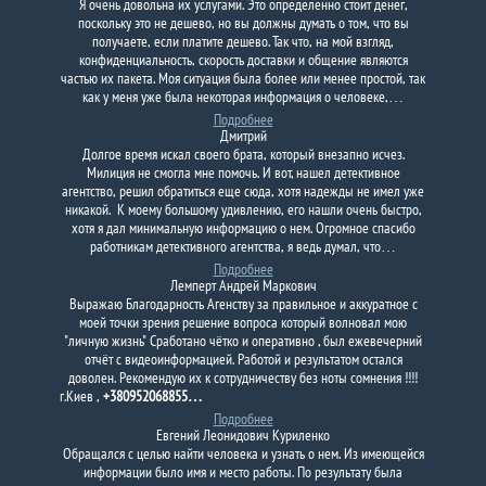
Я очень довольна их услугами. Это определенно стоит денег,
поскольку это не дешево, но вы должны думать о том, что вы
получаете, если платите дешево. Так что, на мой взгляд,
конфиденциальность, скорость доставки и общение являются
частью их пакета. Моя ситуация была более или менее простой, так
как у меня уже была некоторая информация о человеке,…
Подробнее
Дмитрий
Долгое время искал своего брата, который внезапно исчез.
Милиция не смогла мне помочь. И вот, нашел детективное
агентство, решил обратиться еще сюда, хотя надежды не имел уже
никакой. К моему большому удивлению, его нашли очень быстро,
хотя я дал минимальную информацию о нем. Огромное спасибо
работникам детективного агентства, я ведь думал, что…
Подробнее
Лемперт Андрей Маркович
Выражаю Благодарность Агенству за правильное и аккуратное с
моей точки зрения решение вопроса который волновал мою
"личную жизнь" Сработано чётко и оперативно , был ежевечерний
отчёт с видеоинформацией. Работой и результатом остался
доволен. Рекомендую их к сотрудничеству без ноты сомнения !!!!
г.Киев ,
+380952068855…
Подробнее
Евгений Леонидович Куриленко
Обращался с целью найти человека и узнать о нем. Из имеющейся
информации было имя и место работы. По результату была