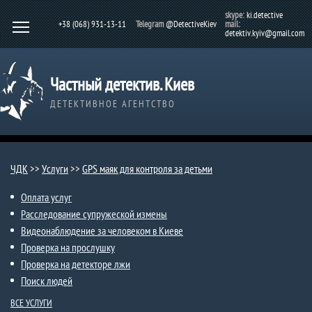
skype:
ki.detective
+38 (068) 931-13-11
Telegram
@DetectiveKiev
mail:
detektiv.kyiv@gmail.com
Частный детектив. Киев
ДЕТЕКТИВНОЕ АГЕНТСТВО
ЧДК
>>
Услуги
>>
GPS маяк для контроля за детьми
Оплата услуг
Расследование супружеской измены
Видеонаблюдение за человеком в Киеве
Проверка на прослушку
Проверка на детекторе лжи
Поиск людей
ВСЕ УСЛУГИ