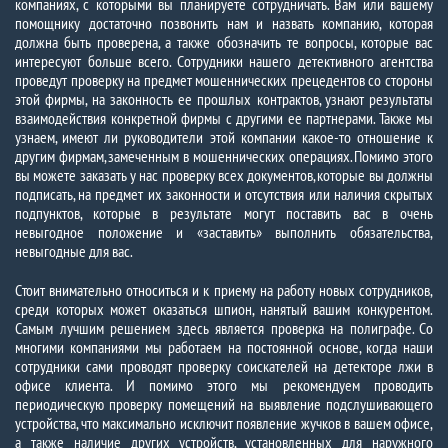
компаниях, с которыми вы планируете сотрудничать. Вам или вашему
помощнику достаточно позвонить нам и назвать компанию, которая
должна быть проверена, а также обозначить те вопросы, которые вас
интересуют больше всего. Сотрудники нашего детективного агентства
проведут проверку на предмет мошеннических прецедентов со стороны
этой фирмы, на законность ее прошлых контрактов, узнают результаты
взаимодействия конкретной фирмы с другими ее партнерами. Также мы
узнаем, имеют ли руководители этой компании какое-то отношение к
другим фирмам, замеченным в мошеннических операциях. Помимо этого
вы можете заказать у нас проверку всех документов, которые вы должны
подписать, на предмет их законности и отсутствия или наличия скрытых
подпунктов, которые в результате могут поставить вас в очень
невыгодное положение и «заставить» выполнить обязательства,
невыгодные для вас.
Стоит внимательно относиться и к приему на работу новых сотрудников,
среди которых может оказаться шпион, нанятый вашим конкурентом.
Самым лучшим решением здесь является проверка на полиграфе. Со
многими компаниями мы работаем на постоянной основе, когда наши
сотрудники сами проводят проверку соискателей на детекторе лжи в
офисе клиента. И помимо этого мы рекомендуем проводить
периодическую проверку помещений на выявление подслушивающего
устройства, что максимально исключит появление жучков в вашем офисе,
а также наличие других устройств, установленных для наружного