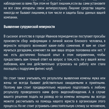
наблюдения за вами. При этом не будет лишним, если вы сами установите
на все свои аппараты связи антипрослушку. Лишние средства защиты
никогда не бывают лишними, в том числе и защиты базы данных вашей
компании.
Выявление супружеской неверности
В сыскное агентство в городе Иванков периодически поступают просьбы
произвести сбор информации о личной жизни близкого человека, в
верности которого возникают какие-либо сомнения. И вам не стоит
мучиться догадками, изменяет ли вам ваша вторая половинка или нет. У
нас есть достаточно большой опыт в этом направлении, чтобы
предоставить вам точный ответ на вопрос о том, есть ли у вашей жены
любовник, или она действительно устроилась на работу или стала
посещать с подругами фитнес-клуб.
Но стоит также учитывать, что результаты выявления измены мужа или
жены не всегда бывают действительно ожидаемыми и приятными.
Поэтому вам стоит предварительно морально подготовить к любому
результату проведенного нами фото- видеонаблюдения. А в случае
вашего решения подать на развод из-за измены женщины вы всегда
можете рассчитывать на помощь нашего юриста в организации этого
процесса. Но не стоит устраивать самостоятельную слежку за человеком,