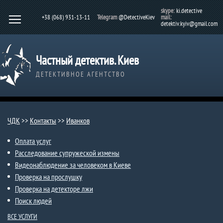
skype:
ki.detective
+38 (068) 931-13-11
Telegram
@DetectiveKiev
mail:
detektiv.kyiv@gmail.com
Частный детектив. Киев
ДЕТЕКТИВНОЕ АГЕНТСТВО
ЧДК
>>
Контакты
>>
Иванков
Оплата услуг
Расследование супружеской измены
Видеонаблюдение за человеком в Киеве
Проверка на прослушку
Проверка на детекторе лжи
Поиск людей
ВСЕ УСЛУГИ