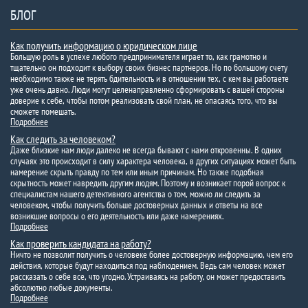
БЛОГ
Как получить информацию о юридическом лице
Большую роль в успехе любого предпринимателя играет то, как грамотно и
тщательно он подходит к выбору своих бизнес партнеров. Но по большому счету
необходимо также не терять бдительность и в отношении тех, с кем вы работаете
уже очень давно. Люди могут целенаправленно сформировать с вашей стороны
доверие к себе, чтобы потом реализовать свой план, не опасаясь того, что вы
сможете помешать.
Подробнее
Как следить за человеком?
Даже близкие нам люди далеко не всегда бывают с нами откровенны. В одних
случаях это происходит в силу характера человека, в других ситуациях может быть
намерение скрыть правду по тем или иным причинам. Но также подобная
скрытность может навредить другим людям. Поэтому и возникает порой вопрос к
специалистам нашего детективного агентства о том, можно ли следить за
человеком, чтобы получить больше достоверных данных и ответы на все
возникшие вопросы о его деятельность или даже намерениях.
Подробнее
Как проверить кандидата на работу?
Ничто не позволит получить о человеке более достоверную информацию, чем его
действия, которые будут находиться под наблюдением. Ведь сам человек может
рассказать о себе все, что угодно. Устраиваясь на работу, он может предоставить
абсолютно любые документы.
Подробнее