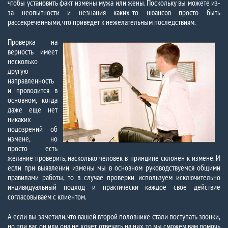
чтобы установить факт измены мужа или жены. Поскольку вы можете из-
за неопытности и незнания каких-то нюансов просто быть
рассекреченными, что приведет к нежелательным последствиям.
Проверка на
верность имеет
несколько
другую
направленность
и проводится в
основном, когда
даже еще нет
никаких
подозрений об
измене, но
просто есть
желание проверить, насколько человек в принципе склонен к измене. И
если при выявлении измены мы в основном руководствуемся общими
правилами работы, то в случае проверки используем исключительно
индивидуальный подход и практически каждое свое действие
согласовываем с клиентом.
А если вы заметили, что вашей второй половнике стали поступать звонки,
но при вас он или она не хочет отвечать на них, то мы сможем вам помочь