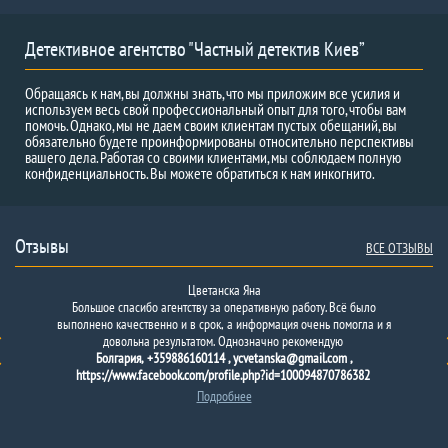
Детективное агентство "Частный детектив Киев”
Обращаясь к нам, вы должны знать, что мы приложим все усилия и
используем весь свой профессиональный опыт для того, чтобы вам
помочь. Однако, мы не даем своим клиентам пустых обещаний, вы
обязательно будете проинформированы относительно перспективы
вашего дела. Работая со своими клиентами, мы соблюдаем полную
конфиденциальность. Вы можете обратиться к нам инкогнито.
Отзывы
ВСЕ ОТЗЫВЫ
Цветанска Яна
Большое спасибо агентству за оперативную работу. Всё было
выполнено качественно и в срок, а информация очень помогла и я
довольна результатом. Однозначно рекомендую
Болгария, +359886160114 , ycvetanska@gmail.com ,
https://www.facebook.com/profile.php?id=100094870786382
Подробнее