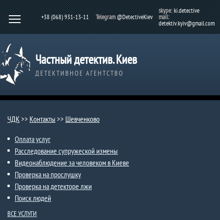
skype:
ki.detective
+38 (068) 931-13-11
Telegram
@DetectiveKiev
mail:
detektiv.kyiv@gmail.com
Частный детектив. Киев
ДЕТЕКТИВНОЕ АГЕНТСТВО
ЧДК
>>
Контакты
>>
Шевченково
Оплата услуг
Расследование супружеской измены
Видеонаблюдение за человеком в Киеве
Проверка на прослушку
Проверка на детекторе лжи
Поиск людей
ВСЕ УСЛУГИ