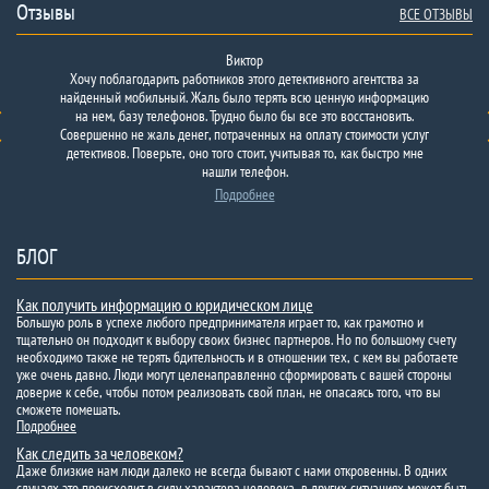
Отзывы
ВСЕ ОТЗЫВЫ
Виктор
Хочу поблагодарить работников этого детективного агентства за
найденный мобильный. Жаль было терять всю ценную информацию
на нем, базу телефонов. Трудно было бы все это восстановить.
Совершенно не жаль денег, потраченных на оплату стоимости услуг
детективов. Поверьте, оно того стоит, учитывая то, как быстро мне
нашли телефон.
Подробнее
БЛОГ
Как получить информацию о юридическом лице
Большую роль в успехе любого предпринимателя играет то, как грамотно и
тщательно он подходит к выбору своих бизнес партнеров. Но по большому счету
необходимо также не терять бдительность и в отношении тех, с кем вы работаете
уже очень давно. Люди могут целенаправленно сформировать с вашей стороны
доверие к себе, чтобы потом реализовать свой план, не опасаясь того, что вы
сможете помешать.
Подробнее
Как следить за человеком?
Даже близкие нам люди далеко не всегда бывают с нами откровенны. В одних
случаях это происходит в силу характера человека, в других ситуациях может быть