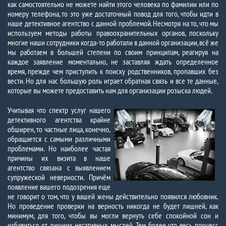
как самостоятельно не можете найти этого человека по фамилии или по
номеру телефона, то это уже достаточный повод для того, чтобы идти в
наше детективное агентство с данной проблемой. Несмотря на то, что мы
используем методы работы правоохранительных органов, поскольку
многие наши сотрудники когда-то работали в данной организации, всё же
мы работаем в большей степени по своим принципам, реагируя на
каждое заявление моментально, не заставляя ждать определенное
время, прежде чем приступить к поиску родственников, пропавших без
вести. Но для нас большую роль играет обратная связь и все те данные,
которые вы можете предоставить нам для организации розыска людей.
Учитывая что спектр услуг нашего
детективного агентства крайне
обширен, то частные лица, конечно,
обращается с самыми различными
проблемами. Но наиболее частая
причины их визита в наше
агентство связана с выявлением
супружеской неверности. Причём
появление вашего подозрения еще
не говорит о том, что у вашей жены действительно появился любовник.
Но проведение проверки на верность никогда не будет лишней, как
минимум, для того, чтобы вы могли вернуть себе спокойной сон и
избавиться от лишних негативных мыслей. Тем более что весь процесс