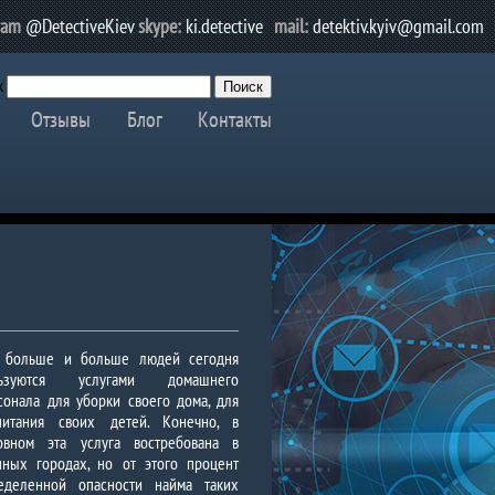
ram
@DetectiveKiev
skype:
ki.detective
mail:
detektiv.kyiv@gmail.com
к
Отзывы
Блог
Контакты
 больше и больше людей сегодня
льзуются услугами домашнего
сонала для уборки своего дома, для
питания своих детей. Конечно, в
овном эта услуга востребована в
пных городах, но от этого процент
еделенной опасности найма таких