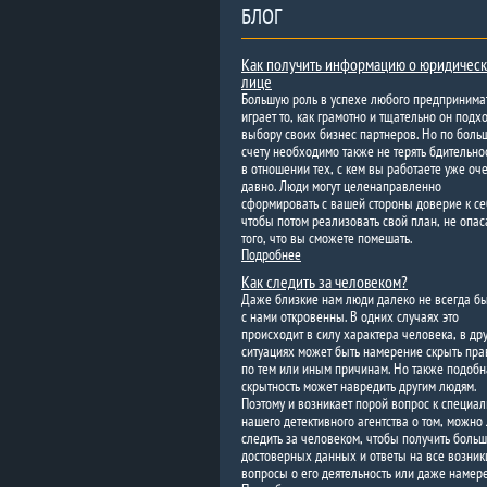
БЛОГ
Как получить информацию о юридичес
лице
Большую роль в успехе любого предпринима
играет то, как грамотно и тщательно он подхо
выбору своих бизнес партнеров. Но по боль
счету необходимо также не терять бдительнос
в отношении тех, с кем вы работаете уже оч
давно. Люди могут целенаправленно
сформировать с вашей стороны доверие к се
чтобы потом реализовать свой план, не опас
того, что вы сможете помешать.
Подробнее
Как следить за человеком?
Даже близкие нам люди далеко не всегда б
с нами откровенны. В одних случаях это
происходит в силу характера человека, в др
ситуациях может быть намерение скрыть пра
по тем или иным причинам. Но также подобн
скрытность может навредить другим людям.
Поэтому и возникает порой вопрос к специа
нашего детективного агентства о том, можно
следить за человеком, чтобы получить боль
достоверных данных и ответы на все возни
вопросы о его деятельность или даже намер