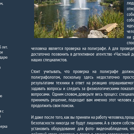
люд
ом,
от
со
соб
иде
чел
ни 
спо
 лет.
человека является проверка на полиграфе. А для провед
ое
достаточно позвонить в детективное агентство «Частный де
одарю
наших специалистов.
и
Стоит учитывать, что проверка на полиграфе должн
полиграфологом, поскольку здесь недостаточно прос
результатами техники в ответ на реакцию опрашиваемог
задавать вопросы и следить за физиологическими показат
вопросами. Одним словом, доверьте весь процесс специали
аю
принимать решение, подходит вам именно этот человек 
продолжить свои поиски.
я с
й
И даже после того, как вы приняли на работу человека, пр
безопасности никогда не будут лишними. А в своем собст
верка
установить оборудование для фото- видеонаблюдения, чт