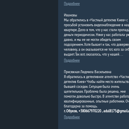
Подробнее
Ивановы
Мы обратились в «Частный детектив Киев» с
просьбой установить видеонаблюдение в на
квартире. Дело в том, что у нас стали пропад
деньги периодически. Няня у нас работала у
давно, и мы ее не могли обидеть своим
подозрением. Хотя бывает и так, что доверя
человеку, а он оказывается не тот, кого за се
выдает. Так вот, оказалось, что у нашей…
Подробнее
Присяжная Людмила Васильевна
Я обратилась в детективное агентство «Част
детектив Киев»
Чтобы найти место жительств
бывшей соседки. Ситуация была очень
щепетильная. Проблема была решена, мне
помогли довольно быстро. В агентстве работ
квалифицированные, опытные работники. О
благодарна за помощь.
г. Обухов, +380667970220 , adul8175@gmail
Подробнее