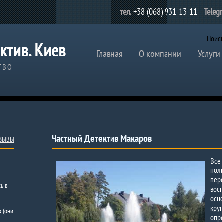
тел.
+38 (068) 931-13-11
Teleg
Поис
ктив. Киев
Главная
О компании
Услуги
ТВО
Частный Детектив Макаров
ТЗЫВЫ
Все
по
пер
ь в
вос
осн
кру
в (они
опр