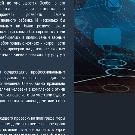
ей не уменьшается. Особенно это
носится к няням, которым вы
бираетесь доверить своего
ственного ребенка. И насколько бы
альным ни было резюме такого
овека, насколько бы хорошо вы сами
разбирались в людях, самым верным
собом узнать о мотивах и искренности
ения проверки на детекторе лжи вам
тектив Киев» и заказать эту услугу у
а осуществлять профессиональным
то задавать вопросы и следить за
о человека. Очень важно правильно
елями человека в комплексе с этими
стам, после чего вы уже сами будете
для работы в вашем доме или стоит
ошедшего проверку на полиграфе, меры
венном доме вы имеете полное право
о позволит вам всегда быть в курсе