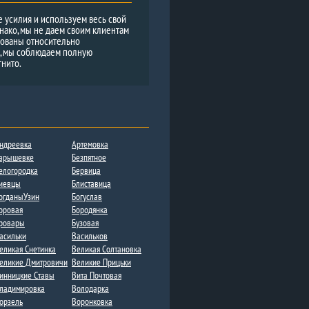
е усилия и используем весь свой
нако, мы не даем своим клиентам
рованы относительно
и, мы соблюдаем полную
гнито.
ндреевка
Артемовка
арышевке
Безпятное
елогородка
Бервица
иевцы
Блиставица
огданыУзин
Богуслав
оровая
Бородянка
ровары
Бузовая
асильки
Васильков
еликая Снетинка
Великая Солтановка
еликие Дмитровичи​
Великие Прицьки
инницкие Ставы
Вита Почтовая
ладимировка​
Володарка
орзель
Воронковка​