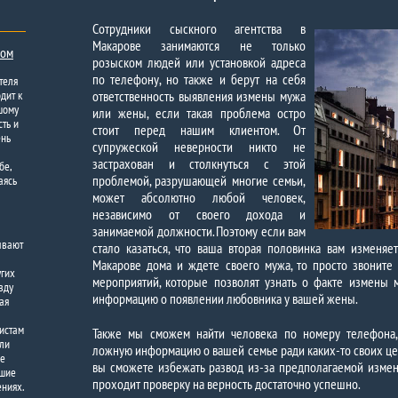
Сотрудники сыскного агентства в
Макарове занимаются не только
ком
розыском людей или установкой адреса
по телефону, но также и берут на себя
теля
дит к
ответственность выявления измены мужа
шому
или жены, если такая проблема остро
ть и
стоит перед нашим клиентом. От
ень
супружеской неверности никто не
застрахован и столкнуться с этой
бе,
проблемой, разрушающей многие семьи,
аясь
может абсолютно любой человек,
независимо от своего дохода и
занимаемой должности. Поэтому если вам
ывают
стало казаться, что ваша вторая половинка вам изменяе
Макарове дома и ждете своего мужа, то просто звоните
угих
мероприятий, которые позволят узнать о факте измены
вду
информацию о появлении любовника у вашей жены.
ая
листам
Также мы сможем найти человека по номеру телефона, 
 ли
ложную информацию о вашей семье ради каких-то своих це
ше
вы сможете избежать развод из-за предполагаемой изме
кшие
проходит проверку на верность достаточно успешно.
ениях.