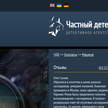
Частный дете
ДЕТЕКТИВНОЕ АГЕНТС
ЧДК
>>
Контакты
>>
Макаров
Отзывы
ВСЕ О
Олег Сучков
Обратился в агентство в целях розыска
наследников, умершей знакомой. Знакомая
проживала в Москве, жила одиноко, родилас
Украине. Мною было предложено получить
вознаграждение с наследников. Я получил
развёрнутый ответ об отсутствии наследнико
скончались, по другим, имеющаяся у меня