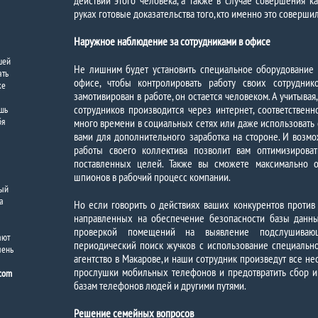
действий этого человека, а также в случае совершения ка
руках готовые доказательства того, кто именно это совершил
Наружное наблюдение за сотрудниками в офисе
шей
Не лишним будет установить специальное оборудование 
ать
офисе, чтобы контролировать работу своих сотрудни
же
замотивирован в работе, он остается человеком. А учитывая
сотрудников производится через интернет, соответствен
ешь
бя
много времени в социальных сетях или даже использовать 
вами для дополнительного заработка на стороне. И возмо
работы своего коллектива позволит вам оптимизирова
поставленных целей. Также вы сможете максимально о
шпионов в рабочий процесс компании.
ный
а
Но если говорить о действиях ваших конкурентов против 
направленных на обеспечение безопасности базы дан
проверкой помещений на выявление подслушивающи
ают
периодический поиск жучков с использование специально
чень
агентство в Макарове, и наши сотрудник произведут все н
прослушки мобильных телефонов и предотвратить сбор 
.com
базам телефонов людей и другими путями.
Решение семейных вопросов