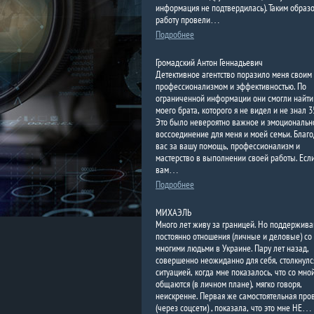
информация не подтвердилась). Таким образ
работу провели…
Подробнее
Громадский Антон Геннадьевич
Детективное агентство поразило меня своим
профессионализмом и эффективностью. По
ограниченной информации они смогли найти
моего брата, которого я не видел и не знал 35
Это было невероятно важное и эмоциональн
воссоединение для меня и моей семьи. Благ
вас за вашу помощь, профессионализм и
мастерство в выполнении своей работы. Есл
вам…
Подробнее
МИХАЭЛЬ
Много лет живу за границей. Но поддержив
постоянно отношения (личные и деловые) со
многими людьми в Украине. Пару лет назад,
совершенно неожиданно для себя, столкнулс
ситуацией, когда мне показалось, что со мно
общаются (в личном плане), мягко говоря,
неискренне. Первая же самостоятельная про
(через соцсети) , показала, что это мне НЕ…