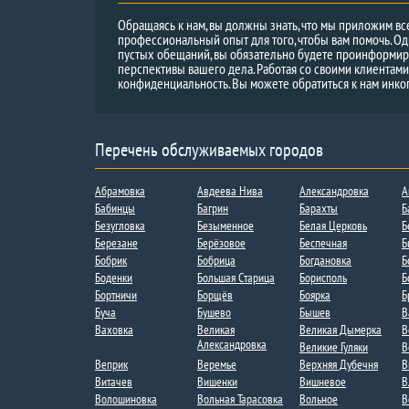
Обращаясь к нам, вы должны знать, что мы приложим вс
профессиональный опыт для того, чтобы вам помочь. Од
пустых обещаний, вы обязательно будете проинформи
перспективы вашего дела. Работая со своими клиентам
конфиденциальность. Вы можете обратиться к нам инко
Перечень обслуживаемых городов
Абрамовка
Авдеева Нива
Александровка
А
Бабинцы
Багрин
Барахты
Б
Безугловка
Безыменное
Белая Церковь
Б
Березане
Берёзовое
Беспечная
Б
Бобрик
Бобрица​​
Богдановка
Б
Боденки​
Большая Старица
Борисполь
Б
Бортничи
Борщёв
Боярка
Б
Буча
Бушево
Бышев
В
Ваховка​​
Великая
Великая Дымерка
В
Александровка​
Великие Гуляки
В
Веприк
Веремье
Верхняя Дубечня​
В
Витачев
Вишенки
Вишневое
В
Волошиновка
Вольная Тарасовка
Вольное
В