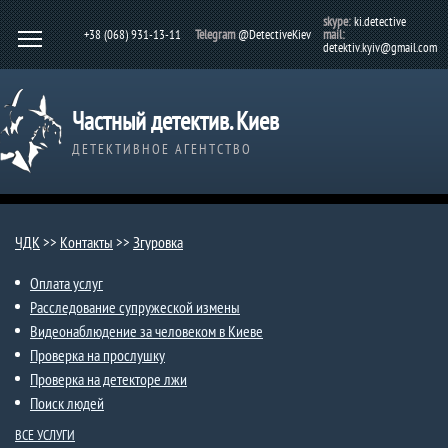
skype:
ki.detective
+38 (068) 931-13-11
Telegram
@DetectiveKiev
mail:
detektiv.kyiv@gmail.com
Частный детектив. Киев
ДЕТЕКТИВНОЕ АГЕНТСТВО
ЧДК
>>
Контакты
>>
Згуровка
Оплата услуг
Расследование супружеской измены
Видеонаблюдение за человеком в Киеве
Проверка на прослушку
Проверка на детекторе лжи
Поиск людей
ВСЕ УСЛУГИ