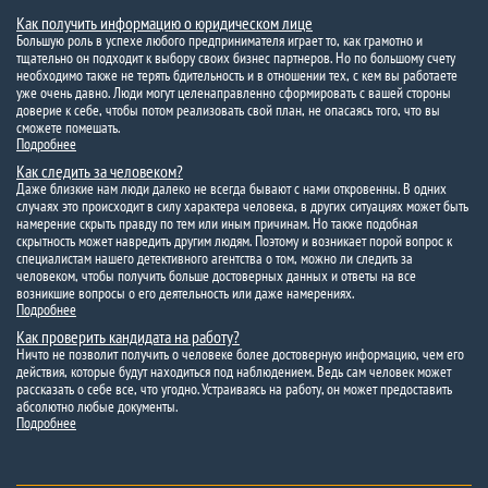
Как получить информацию о юридическом лице
Большую роль в успехе любого предпринимателя играет то, как грамотно и
тщательно он подходит к выбору своих бизнес партнеров. Но по большому счету
необходимо также не терять бдительность и в отношении тех, с кем вы работаете
уже очень давно. Люди могут целенаправленно сформировать с вашей стороны
доверие к себе, чтобы потом реализовать свой план, не опасаясь того, что вы
сможете помешать.
Подробнее
Как следить за человеком?
Даже близкие нам люди далеко не всегда бывают с нами откровенны. В одних
случаях это происходит в силу характера человека, в других ситуациях может быть
намерение скрыть правду по тем или иным причинам. Но также подобная
скрытность может навредить другим людям. Поэтому и возникает порой вопрос к
специалистам нашего детективного агентства о том, можно ли следить за
человеком, чтобы получить больше достоверных данных и ответы на все
возникшие вопросы о его деятельность или даже намерениях.
Подробнее
Как проверить кандидата на работу?
Ничто не позволит получить о человеке более достоверную информацию, чем его
действия, которые будут находиться под наблюдением. Ведь сам человек может
рассказать о себе все, что угодно. Устраиваясь на работу, он может предоставить
абсолютно любые документы.
Подробнее