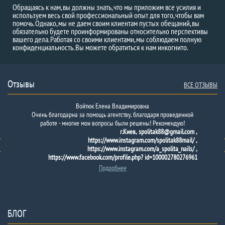
Обращаясь к нам, вы должны знать, что мы приложим все усилия и
используем весь свой профессиональный опыт для того, чтобы вам
помочь. Однако, мы не даем своим клиентам пустых обещаний, вы
обязательно будете проинформированы относительно перспективы
вашего дела. Работая со своими клиентами, мы соблюдаем полную
конфиденциальность. Вы можете обратиться к нам инкогнито.
Отзывы
ВСЕ ОТЗЫВЫ
Войтюк Елена Владимировна
Очень благодарна за помощь агентству, благодаря проведенной
работе - многие мои вопросы были решены! Рекомендую!
г.Киев, spolitak88@gmail.com ,
https://www.instagram.com/spolitak88mail/ ,
https://www.instagram.com/a_spolita_nails/ ,
https://www.facebook.com/profile.php? id=100002780276961
Подробнее
БЛОГ