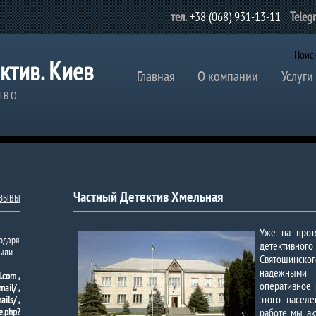
тел.
+38 (068) 931-13-11
Teleg
Поис
ктив. Киев
Главная
О компании
Услуги
ТВО
Частный Детектив Хмельная
ТЗЫВЫ
Уже на прот
годаря
детективног
были
Святошинског
надежными
.com ,
оперативное
ail/ ,
этого насел
ils/ ,
e.php?
работе мы ак