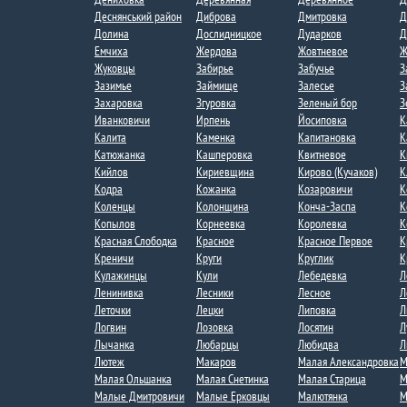
Деснянський район
Диброва
Дмитровка​
Д
Долина
Дослидницкое
Дударков
Д
Емчиха
Жердова
Жовтневое
Ж
Жуковцы
Забирье
Забучье
З
Зазимье​
Займище
Залесье
З
Захаровка
Згуровка
Зеленый бор
З
Иванковичи
Ирпень
Йосиповка
К
Калита
Каменка
Капитановка
К
Катюжанка
Кашперовка
Квитневое​
К
Кийлов
Кириевщина
Кирово (Кучаков)
К
Кодра
Кожанка
Козаровичи
К
Коленцы
Колонщина
Конча-Заспа
К
Копылов
Корнеевка
Королевка
К
Красная Слободка​
Красное
Красное Первое​
К
Креничи
Круги
Круглик
К
Кулажинцы
Кули
Лебедевка​
Л
Ленинивка
Лесники
Лесное
Л
Леточки
Лецки
Липовка
Л
Логвин
Лозовка
Лосятин
Л
Лычанка​
Любарцы
Любидва
Л
Лютеж
Макаров
Малая Александровка
М
Малая Ольшанка​
Малая Снетинка
Малая Старица
М
Малые Дмитровичи​
Малые Ерковцы
Малютянка
М