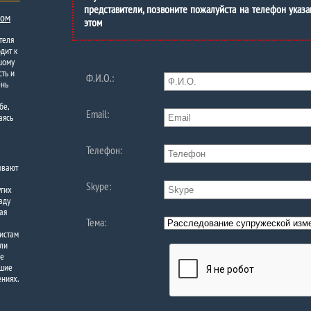
представители, позвоните пожалуйста на телефон указа
ком
этом
теля
дит к
шому
ть и
Ф.И.О.:
ень
бе,
Email:
аясь
Телефон:
ывают
Skype:
угих
вду
ая
Тема:
листам
 ли
ше
кшие
ениях.