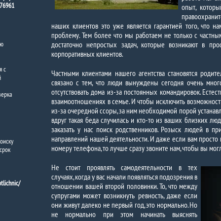
76961
опыт, котор
правоохранит
наших клиентов это уже является гарантией того, что 
проблему. Тем более что мы работаем не только с частны
аю
достаточно непростых задач, которые возникают в пр
корпоративных клиентов.
я с
Частными клиентами нашего агентства становятся родит
й
связано с тем, что люди вынуждены сегодня очень мног
отсутствовать дома из-за постоянных командировок. Естест
верка
взаимоотношениях в семье. И чтобы исключить возможность
из-за очередной ссоры, за ним необходимой порой устанав
вдруг такая беда случилась и кто-то из ваших близких лю
заказать у нас поиск родственников. Розыск людей в п
направлений нашей деятельности. И даже если вам просто 
оиску
номеру телефона, то лучше сразу звоните нам, чтобы вы мог
срок
Не стоит проявлять самодеятельности в тех
случаях, когда у вас начали появляться подозрения в
lichnic/
отношении вашей второй половинки. То, что между
супругами может возникнуть ревность, даже если
они живут далеко не первый год, это нормально. Но
не нормально при этом начинать выяснять