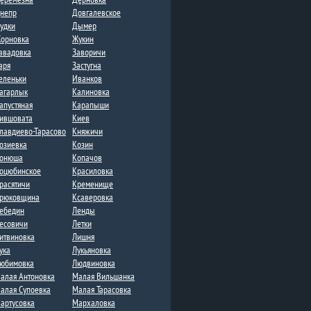
непр
Довгалевское
удки
Дыме​р
орновка​
Жукин
авадовка
Заворичи
аря
Застугна​
еленьки
Иванков
агарлык
Калиновка
апустяная
Карапыши
ившовата
Киев
лавдиево-Тарасово
Княжичи
озиевка
Козин
онюша
Копачов
оцюбинское
Красиловка
расятичи
Кременище
рюковщина
Ксаверовка
ебедин
Ленды​
есовичи
Летки​
итвиновка​
Лишня
ука
Лукьяновка
юбимовка
Людвиновка
алая Антоновка
Малая Вильшанка
алая Супоевка
Малая Тарасовка
артусовка
Мархаловка