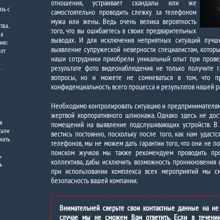
отношения, устраивает скандалы или же
зь с
самостоятельно проводить слежку за телефоном
мужа или жены. Ведь очень велика вероятность
тва.
того, что вы ошибаетесь в своих предварительных
ла
выводах. И для исключения неприятных ситуаций лучш
ию:
выявление супружеской неверности специалистам, которы
 от
наши сотрудники приобрели уникальный опыт при провед
.…
результате фото видеонаблюдения не только получите г
вопросы, но и можете не сомневаться в том, что п
конфиденциальность всего процесса и результатов нашей р
Необходимо контролировать ситуацию и предпринимателям,
жертвой корпоративного шпионажа. Однако здесь не дос
я
помещений на выявление подслушивающих устройств. В
гали
вестись постоянно, поскольку после того, как нам удас
нать
телефонов, мы не можем дать гарантии того, что они не по
поиском жучков мы также рекомендуем проводить про
ь
коллектива, дабы исключить возможность проникновения 
ь
при использовании комплекса всех мероприятий мы с
безопасность вашей компании.
Внимательней сверьте свои контактные данные на не
случае мы не сможем Вам ответить. Если в течени