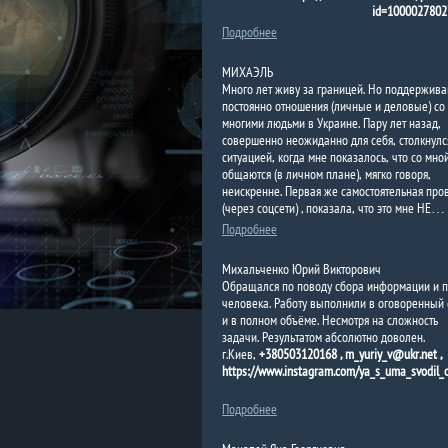
id=1000027802
Подробнее
МИХАЭЛЬ
Много лет живу за границей. Но поддержив
постоянно отношения (личные и деловые) со
многими людьми в Украине. Пару лет назад,
совершенно неожиданно для себя, столкнулс
ситуацией, когда мне показалось, что со мно
общаются (в личном плане), мягко говоря,
неискренне. Первая же самостоятельная про
(через соцсети) , показала, что это мне НЕ…
Подробнее
Михальченко Юрий Викторович
Обращался по поводу сбора информации и п
человека. Работу выполнили в оговоренный 
и в полном объёме. Несмотря на сложность
задачи. Результатом абсолютно доволен.
г.Киев,
+380503120168 , m_yuriy_v@ukr.net ,
https://www.instagram.com/ya_s_uma_svodil_ot
Подробнее