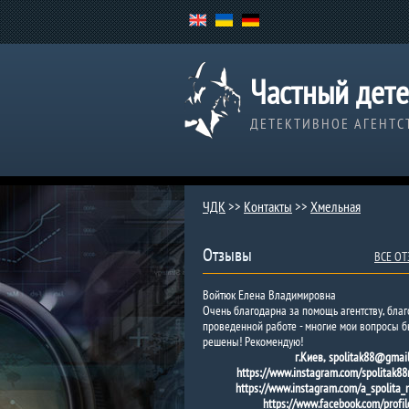
Частный дете
ДЕТЕКТИВНОЕ АГЕНТС
ЧДК
>>
Контакты
>>
Хмельная
Отзывы
ВСЕ О
Войтюк Елена Владимировна
Очень благодарна за помощь агентству, бла
проведенной работе - многие мои вопросы 
решены! Рекомендую!
г.Киев, spolitak88@gmail
https://www.instagram.com/spolitak88m
https://www.instagram.com/a_spolita_na
https://www.facebook.com/profil