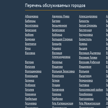
Перечень обслуживаемых городов
Абрамовка
Авдеева Нива
Александровка
А
Бабинцы
Багрин
Барахты
Б
Безугловка
Безыменное
Белая Церковь
Б
Березане
Берёзовое
Беспечная
Б
Бобрик
Бобрица​​
Богдановка
Б
Боденки​
Большая Старица
Борисполь
Б
Бортничи
Борщёв
Боярка
Б
Буча
Бушево
Бышев
В
Ваховка​​
Великая
Великая Дымерка
В
Александровка​
Великие Гуляки
В
Веприк
Веремье
Верхняя Дубечня​
В
Витачев
Вишенки
Вишневое
В
Волошиновка
Вольная Тарасовка
Вольное
В
Вороньков​
Воропаев​
Вышгород
Г
Галинка
Гатное
Германовка
Г
Глубокое
Глушки
Гнатовка
Г
Гоголев
Головуров
Голосеевский район
Г
Гореничи
Горенка
Горобеевка
Г
Гребельки
Гребенки
Григориевка
Г
Гусачевка
Гута Катюжанская
Гута Межигорская​
Д
Дениховка
Деревянная
Деревянное
Д