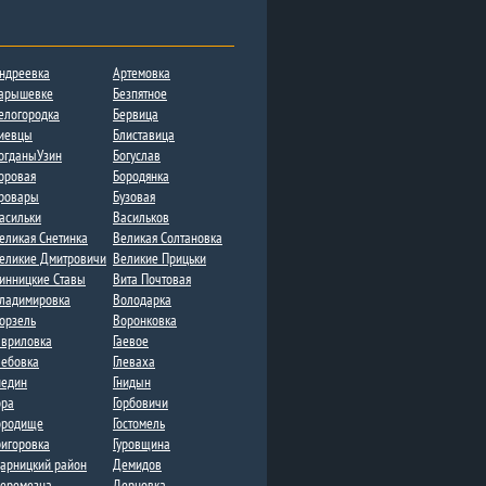
ндреевка
Артемовка
арышевке
Безпятное
елогородка
Бервица
иевцы
Блиставица
огданыУзин
Богуслав
оровая
Бородянка
ровары
Бузовая
асильки
Васильков
еликая Снетинка
Великая Солтановка
еликие Дмитровичи​
Великие Прицьки
инницкие Ставы
Вита Почтовая
ладимировка​
Володарка
орзель
Воронковка​
авриловка
Гаевое
лебовка​
Глеваха
недин
Гнидын
ора
Горбовичи
ородище
Гостомель
ригоровка
Гуровщина
арницкий район
Демидов
еремезна​​
Дерновка