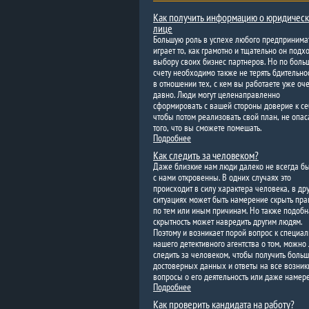
Как получить информацию о юридичес
лице
Большую роль в успехе любого предпринима
играет то, как грамотно и тщательно он подхо
выбору своих бизнес партнеров. Но по боль
счету необходимо также не терять бдительнос
в отношении тех, с кем вы работаете уже оч
давно. Люди могут целенаправленно
сформировать с вашей стороны доверие к се
чтобы потом реализовать свой план, не опас
того, что вы сможете помешать.
Подробнее
Как следить за человеком?
Даже близкие нам люди далеко не всегда б
с нами откровенны. В одних случаях это
происходит в силу характера человека, в др
ситуациях может быть намерение скрыть пра
по тем или иным причинам. Но также подобн
скрытность может навредить другим людям.
Поэтому и возникает порой вопрос к специа
нашего детективного агентства о том, можно
следить за человеком, чтобы получить боль
достоверных данных и ответы на все возни
вопросы о его деятельность или даже намер
Подробнее
Как проверить кандидата на работу?