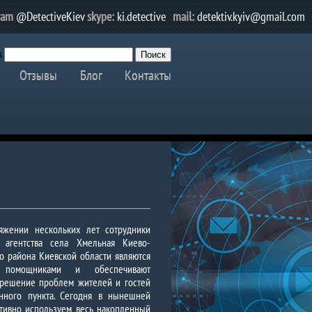
ram
@DetectiveKiev
skype:
ki.detective
mail:
detektiv.kyiv@gmail.com
к
Отзывы
Блог
Контакты
яжении нескольких лет сотрудники
о агентства села Хмельная Киево-
о района Киевской области являются
 помощниками и обеспечивают
 решение проблем жителей и гостей
енного пункта. Сегодня в нынешней
тивно используем весь накопленный