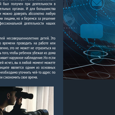
ый был получен при деятельности в
ельных органах. И для большинства
нам можно доверять абсолютно любую
ми лицами, но и беремся за решение
офессиональной деятельности наших
елей несовершеннолетних детей. Это
о времени проводить на работе или
венно, это не может не отразиться на
 того, чтобы ребенок убежал из дома
ливает наружное наблюдение. Но если
дей исчез, вы в любой момент можете
ринципе является одним из основных
необходимо уточнить чей-то адрес по
ли сэкономить свое время.