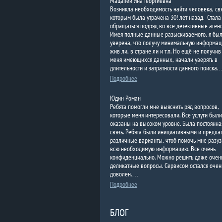
Мацапей Яна Георгиевна
Возникла необходимость найти человека, свя
которым была утрачена 30! лет назад. Стала
обращаться подряд во все детективные агенс
Имея полные данные разыскиваемого, я бы
уверена, что получу минимальную информац
жив ли, в стране ли и т.п. Но ещё не получив
меня имеющихся данных, начали уверять в
длительности и затратности данного поиска
Подробнее
Юдин Роман
Ребята помогли мне выяснить ряд вопросов,
которые меня интересовали. Все услуги были
оказаны на высоком уровне. Была постоянна
связь. Ребята были инициативными и предла
различные варианты, чтоб помочь мне разуз
всю необходимую информацию. Все очень
конфиденциально. Можно решить даже очен
деликатные вопросы. Сервисом остался очен
доволен.…
Подробнее
БЛОГ