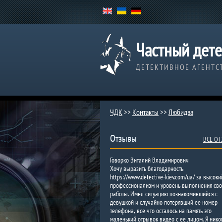
Частный дете
ДЕТЕКТИВНОЕ АГЕНТС
ЧДК
>>
Контакты
>>
Любидва
Отзывы
ВСЕ О
Говорко Виталий Владимирович
Хочу выразить благодарность
https://www.detective-kiev.com/ua/ за высоки
профессионализм и уровень выполнения св
работы. Имел ситуацию познакомившийся с
девушкой и случайно потерявший ее номер
телефона, все что осталось на память это
маленький отрывок видео с ее лицом. Я нико