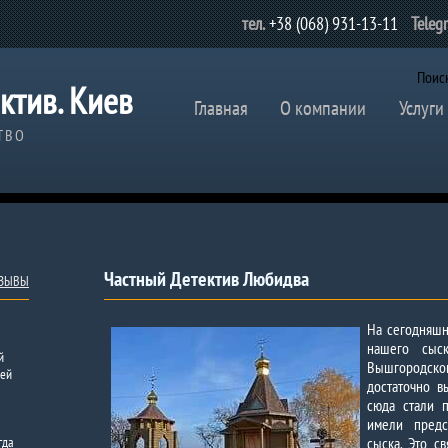
тел.
+38 (068) 931-13-11
Teleg
Поис
ктив. Киев
Главная
О компании
Услуги
ТВО
Частный Детектив Любидва
ТЗЫВЫ
На сегодняшн
нашего сыс
й
Вышгородског
оей
достаточно в
сюда стали 
имели предс
гда
сыска. Это с