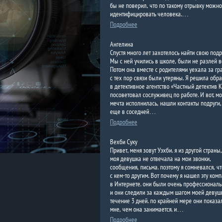
бы не поверил, что по такому отрывку можно
идентифицировать человека.…
Подробнее
Ангелина
Спустя много лет захотелось найти свою подру
Мы с ней учились в школе, были не разлей в
Потом она вместе с родителями уехала за гр
с тех пор связи были утеряны. Я решила обра
в детективное агентство «Частный детектив К
посоветовал сослуживец по работе. И вот, мо
мечта исполнилась, нашли контакты подруги,
еще в соседней…
Подробнее
Вехби Суку
Привет, меня зовут Уэхби. я из другой страны,
моя девушка не отвечала на мои звонки,
сообщения, письма. поэтому я сомневался, чт
с кем-то другим. Вот почему я нашел эту ком
в Интернете. они были очень профессионал
и они следили за каждым шагом моей девуш
течение 3 дней. по крайней мере они показа
мне, чем она занимается. и…
Подробнее