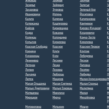
Жуковцы
Забирье
Забучье
З
Зазимье​
Займище
Залесье
З
Захаровка
Згуровка
Зеленый бор
З
Иванковичи
Ирпень
Йосиповка
К
Калита
Каменка
Капитановка
К
Катюжанка
Кашперовка
Квитневое​
К
Кийлов
Кириевщина
Кирово (Кучаков)
К
Кодра
Кожанка
Козаровичи
К
Коленцы
Колонщина
Конча-Заспа
К
Копылов
Корнеевка
Королевка
К
Красная Слободка​
Красное
Красное Первое​
К
Креничи
Круги
Круглик
К
Кулажинцы
Кули
Лебедевка​
Л
Ленинивка
Лесники
Лесное
Л
Леточки
Лецки
Липовка
Л
Логвин
Лозовка
Лосятин
Л
Лычанка​
Любарцы
Любидва
Л
Лютеж
Макаров
Малая Александровка
М
Малая Ольшанка​
Малая Снетинка
Малая Старица
М
Малые Дмитровичи​
Малые Ерковцы
Малютянка
М
Матяшевка
Микуличи
Милая​
М
Мироцкое
Мирча
Михайловка
М
Р
Мотовиловка
Мотыжин
Мощун
М