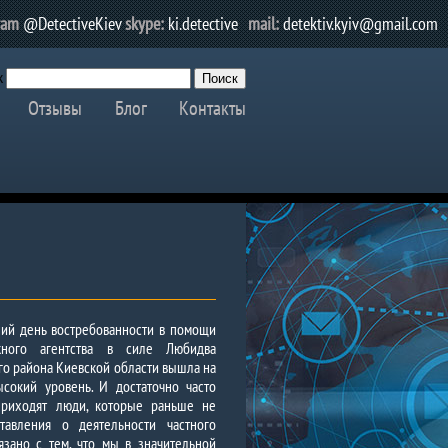
ram
@DetectiveKiev
skype:
ki.detective
mail:
detektiv.kyiv@gmail.com
к
Отзывы
Блог
Контакты
ий день востребованности в помощи
кного агентства в силе Любидва
о района Киевской области вышла на
ысокий уровень. И достаточно часто
приходят люди, которые раньше не
тавления о деятельности частного
вязано с тем, что мы в значительной