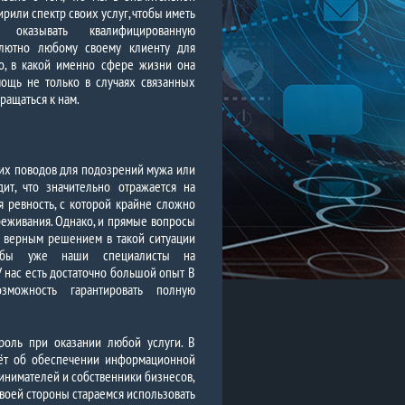
рили спектр своих услуг, чтобы иметь
ь оказывать квалифицированную
лютно любому своему клиенту для
о, в какой именно сфере жизни она
ощь не только в случаях связанных
ращаться к нам.
аких поводов для подозрений мужа или
ит, что значительно отражается на
 ревность, с которой крайне сложно
реживания. Однако, и прямые вопросы
м верным решением в такой ситуации
тобы уже наши специалисты на
 нас есть достаточно большой опыт В
можность гарантировать полную
роль при оказании любой услуги. В
дёт об обеспечении информационной
ринимателей и собственники бизнесов,
своей стороны стараемся использовать