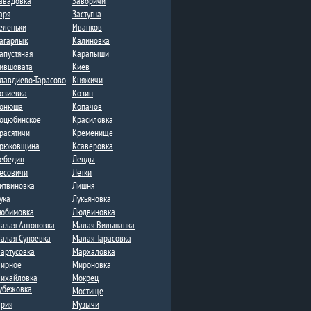
авадовка
Заворичи
аря
Застугна​
еленьки
Иванков
агарлык
Калиновка
апустяная
Карапыши
ившовата
Киев
лавдиево-Тарасово
Княжичи
озиевка
Козин
онюша
Копачов
оцюбинское
Красиловка
расятичи
Кременище
рюковщина
Ксаверовка
ебедин
Ленды​
есовичи
Летки​
итвиновка​
Лишня
ука
Лукьяновка
юбимовка
Людвиновка
алая Антоновка
Малая Вильшанка
алая Супоевка
Малая Тарасовка
артусовка
Мархаловка
ирное
Мироновка
ихайловка
Мокрец
убежовка
Мостище
рия
Музычи