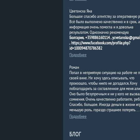
Цветанска Яна
Большое спасибо агентству за оперативную р
Всё было выполнено качественно и в срок, а
информация очень помогла и я довольна
результатом. Однозначно рекомендую
Болгария, +359886160114 , ycvetanska@gmai
, https://www.facebook.com/profile.php?
id=100094870786382
Подробнее
Роман
Попал в неприятную ситуацию на работе не 
своей вине. Не хочу здесь описывать, что
произошло, чтобы никто не догадался. Хочу
поблагодарить за составленное для меня али
Оно было безупречным и ни у кого не вызва
сомнения. Очень качественно работаете, реб
Спасибо, большое. Иногда деньги в жизни иг
меньшую роль, гораздо страшнее потерять…
Подробнее
БЛОГ