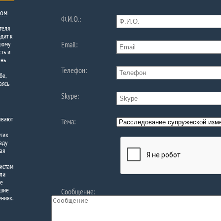
ком
Ф.И.О.:
теля
дит к
шому
Email:
ть и
ень
Телефон:
бе,
аясь
Skype:
ывают
Тема:
угих
вду
ая
листам
 ли
ше
кшие
Сообщение:
ениях.