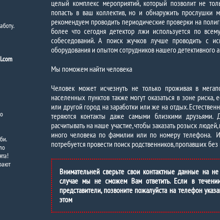
целый комплекс мероприятий, который позволит не тол
попасть в ваш коллектив, но и обнаружить прослушки 
рекомендуем проводить периодические проверки на полигр
аботу.
более что сегодня детектор лжи используется по все
собеседований. А поиск жучков лучше проводить с ис
оборудования и опытом сотрудников нашего детективного аг
l.com
Мы поможем найти человека
Человек может исчезнуть не только проживая в мега
населенных пунктов также могут оказаться в зоне риска, 
или другой город на заработки или же на отдых. Естественно
по
теряются контакты даже самыми близкими друзьями. 
расчитывать на наше участие, чтобы заказать розыск людей,
иного человека по фамилии или по номеру телефона. И 
би.
потребуется провести поиск родственников, пропавших без 
ло
ята!
рают
Внимательней сверьте свои контактные данные на не
случае мы не сможем Вам ответить. Если в течени
представители, позвоните пожалуйста на телефон указа
этом