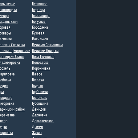
арышевке
Безпятное
елогородка
Бервица
иевцы
Блиставица
огданыУзин
Богуслав
оровая
Бородянка
ровары
Бузовая
асильки
Васильков
еликая Снетинка
Великая Солтановка
еликие Дмитровичи​
Великие Прицьки
инницкие Ставы
Вита Почтовая
ладимировка​
Володарка
орзель
Воронковка​
авриловка
Гаевое
лебовка​
Глеваха
недин
Гнидын
ора
Горбовичи
ородище
Гостомель
ригоровка
Гуровщина
арницкий район
Демидов
еремезна​​
Дерновка
непр
Довгалевское
удки
Дыме​р
орновка​
Жукин