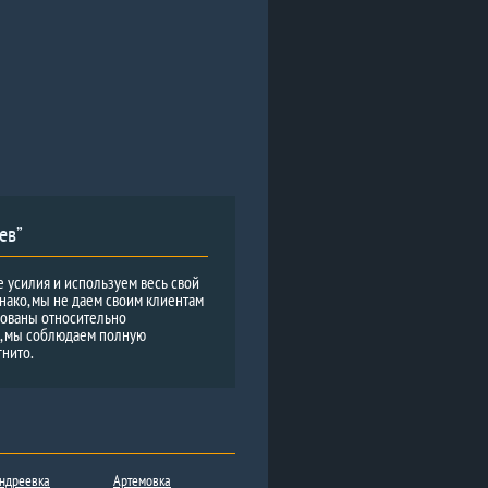
ев”
е усилия и используем весь свой
нако, мы не даем своим клиентам
рованы относительно
и, мы соблюдаем полную
гнито.
ндреевка
Артемовка