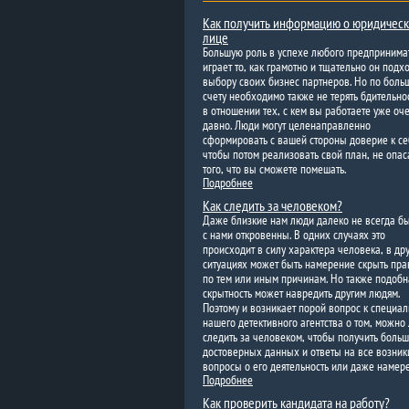
Как получить информацию о юридичес
лице
Большую роль в успехе любого предпринима
играет то, как грамотно и тщательно он подхо
выбору своих бизнес партнеров. Но по боль
счету необходимо также не терять бдительнос
в отношении тех, с кем вы работаете уже оч
давно. Люди могут целенаправленно
сформировать с вашей стороны доверие к се
чтобы потом реализовать свой план, не опас
того, что вы сможете помешать.
Подробнее
Как следить за человеком?
Даже близкие нам люди далеко не всегда б
с нами откровенны. В одних случаях это
происходит в силу характера человека, в др
ситуациях может быть намерение скрыть пра
по тем или иным причинам. Но также подобн
скрытность может навредить другим людям.
Поэтому и возникает порой вопрос к специа
нашего детективного агентства о том, можно
следить за человеком, чтобы получить боль
достоверных данных и ответы на все возни
вопросы о его деятельность или даже намер
Подробнее
Как проверить кандидата на работу?