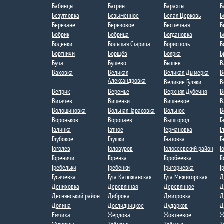
Бабинцы
Багрин
Барахты
Б
Безугловка
Безыменное
Белая Церковь
Б
Березане
Берёзовое
Беспечная
Б
Бобрик
Бобрица​​
Богдановка
Б
Боденки​
Большая Старица
Борисполь
Б
Бортничи
Борщёв
Боярка
Б
Буча
Бушево
Бышев
В
Ваховка​​
Великая
Великая Дымерка
В
Александровка​
Великие Гуляки
В
Веприк
Веремье
Верхняя Дубечня​
В
Витачев
Вишенки
Вишневое
В
Волошиновка
Вольная Тарасовка
Вольное
В
Вороньков​
Воропаев​
Вышгород
Г
Галинка
Гатное
Германовка
Г
Глубокое
Глушки
Гнатовка
Г
Гоголев
Головуров
Голосеевский район
Г
Гореничи
Горенка
Горобеевка
Г
Гребельки
Гребенки
Григориевка
Г
Гусачевка
Гута Катюжанская
Гута Межигорская​
Д
Дениховка
Деревянная
Деревянное
Д
Деснянський район
Диброва
Дмитровка​
Д
Долина
Дослидницкое
Дударков
Д
Емчиха
Жердова
Жовтневое
Ж