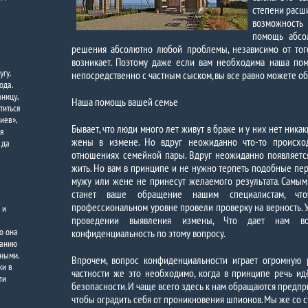
степени расши
возможност
помощь абсо
решения абсолютно любой проблемы, независимо от тог
возникает. Поэтому даже если вам необходима наша пом
гу.
непосредственно с частным сыском, вы все равно можете об
ода.
аницу,
Наша помощь вашей семье
титься
иев»,
Бывает, что люди много лет живут в браке и у них нет ник
я
жены в измене. Но вдруг неожиданно что-то происход
 да
отношениях семейной пары. Вдруг неожиданно появляется
жить. Но вам в принципе и не нужно терпеть подобные пе
мужу или жене не принесут желаемого результата. Самы
станет ваше обращение нашим специалистам, ч
профессиональном уровне провели проверку на верность. У
 и
проведении выявления измены, Что дает нам воз
о она
конфиденциальность по этому вопросу.
панию
ьными.
Впрочем, вопрос конфиденциальности играет огромную 
ки в
частности же это необходимо, когда в принципе речь и
ли
безопасности. И чаще всего здесь к нам обращаются предп
чтобы оградить себя от проникновения шпионов. Мы же со 