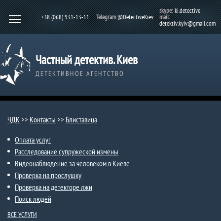
skype:
ki.detective
+38 (068) 931-13-11
Telegram
@DetectiveKiev
mail:
detektiv.kyiv@gmail.com
Частный детектив. Киев
ДЕТЕКТИВНОЕ АГЕНТСТВО
ЧДК
>>
Контакты
>>
Блиставица
Оплата услуг
Расследование супружеской измены
Видеонаблюдение за человеком в Киеве
Проверка на прослушку
Проверка на детекторе лжи
Поиск людей
ВСЕ УСЛУГИ