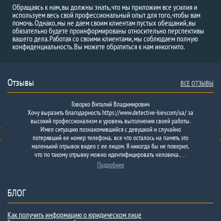
Обращаясь к нам, вы должны знать, что мы приложим все усилия и
используем весь свой профессиональный опыт для того, чтобы вам
помочь. Однако, мы не даем своим клиентам пустых обещаний, вы
обязательно будете проинформированы относительно перспективы
вашего дела. Работая со своими клиентами, мы соблюдаем полную
конфиденциальность. Вы можете обратиться к нам инкогнито.
Отзывы
ВСЕ ОТЗЫВЫ
Говорко Виталий Владимирович
Хочу выразить благодарность https://www.detective-kiev.com/ua/ за
высокий профессионализм и уровень выполнения своей работы.
Имел ситуацию познакомившийся с девушкой и случайно
потерявший ее номер телефона, все что осталось на память это
маленький отрывок видео с ее лицом. Я никогда бы не поверил,
что по такому отрывку можно идентифицировать человека.…
Подробнее
БЛОГ
Как получить информацию о юридическом лице