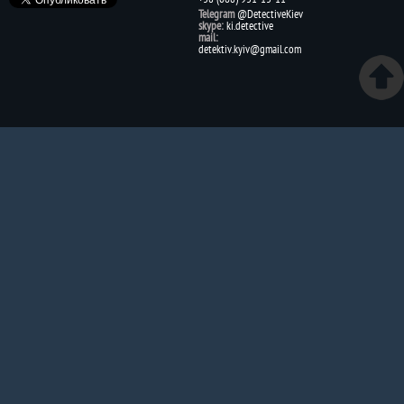
Telegram
@DetectiveKiev
skype:
ki.detective
mail:
detektiv.kyiv@gmail.com