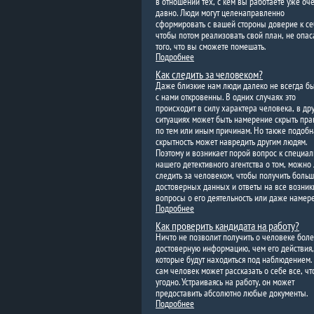
в отношении тех, с кем вы работаете уже оч
давно. Люди могут целенаправленно
сформировать с вашей стороны доверие к се
чтобы потом реализовать свой план, не опас
того, что вы сможете помешать.
Подробнее
Как следить за человеком?
Даже близкие нам люди далеко не всегда б
с нами откровенны. В одних случаях это
происходит в силу характера человека, в др
ситуациях может быть намерение скрыть пра
по тем или иным причинам. Но также подобн
скрытность может навредить другим людям.
Поэтому и возникает порой вопрос к специа
нашего детективного агентства о том, можно
следить за человеком, чтобы получить боль
достоверных данных и ответы на все возни
вопросы о его деятельность или даже намер
Подробнее
Как проверить кандидата на работу?
Ничто не позволит получить о человеке бол
достоверную информацию, чем его действия,
которые будут находиться под наблюдением.
сам человек может рассказать о себе все, чт
угодно. Устраиваясь на работу, он может
предоставить абсолютно любые документы.
Подробнее