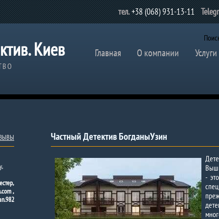
тел.
+38 (068) 931-13-11
Teleg
Поис
ктив. Киев
Главная
О компании
Услуги
ТВО
Частный Детектив БогданыУзин
ТЗЫВЫ
Дете
у,
Вышг
- эт
естер,
спе
.com ,
пре
an.982
дет
мн