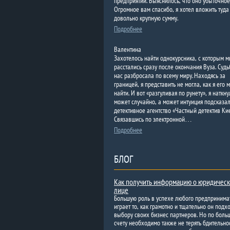
предприятии. Выяснилось, что оно убыточное
Огромное вам спасибо, я хотел вложить туда
довольно крупную сумму.
Подробнее
Валентина
Захотелось найти однокурсника, с которым 
расстались сразу после окончания Вуза. Судь
нас разбросала по всему миру. Находясь за
границей, я представить не могла, как я его м
найти. И вот «разгуливая по рунету», я наткну
может случайно, а может интуиция подсказа
детективное агентство «Частный детектив Ки
Связавшись по электронной…
Подробнее
БЛОГ
Как получить информацию о юридичес
лице
Большую роль в успехе любого предпринима
играет то, как грамотно и тщательно он подхо
выбору своих бизнес партнеров. Но по боль
счету необходимо также не терять бдительнос