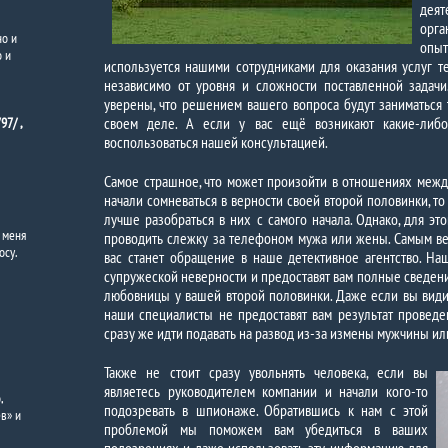
дея
орга
но и
опы
о и
используется нашими сотрудниками для оказания услуг те
независимо от уровня и сложности поставленной задачи
уверены, что решением вашего вопроса будут заниматься
своем деле. А если у вас ещё возникают какие-либо
97/ ,
воспользоваться нашей консультацией.
Самое страшное, что может произойти в отношениях между
начали сомневаться в верности своей второй половинки, то 
лучше разобраться в них с самого начала. Однако, для эт
 меня
проводить слежку за телефоном мужа или жены. Самым в
су.
вас станет обращение в наше детективное агентство. Н
супружеской неверности и предоставят вам полные сведен
любовницы у вашей второй половинки. Даже если вы видите
наши специалисты не предоставят вам результат проведен
сразу же идти подавать на развод из-за измены мужчины и
Также не стоит сразу увольнять человека, если вы
являетесь руководителем компании и начали кого-то
,
подозревать в шпионаже. Обратившись к нам с этой
в» и
проблемой мы поможем вам убедиться в ваших