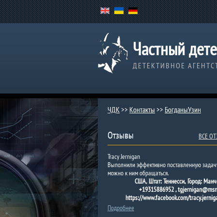
Частный дете
ДЕТЕКТИВНОЕ АГЕНТС
ЧДК
>>
Контакты
>>
БогданыУзин
Отзывы
ВСЕ О
Tracy Jernigan
Выполнили эффективно поставленную задач
можно к ним обращаться.
США, Штат: Теннесси, Город: Манч
+19315886952 , tgjernigan@msn
https://www.facebook.com/tracy.jernig
Подробнее