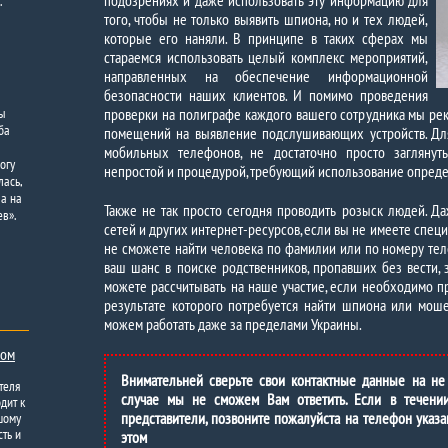
подозрениях и даже использовать эту информацию для
.
того, чтобы не только выявить шпиона, но и тех людей,
которые его наняли. В принципе в таких сферах мы
стараемся использовать целый комплекс мероприятий,
направленных на обеспечение информационной
безопасности наших клиентов. И помимо проведения
мы
проверки на полиграфе каждого вашего сотрудника мы ре
ба
помещений на выявление подслушивающих устройств. Для
мобильных телефонов, не достаточно просто заглянут
огу
непростой и процедурой, требующий использование опред
лась,
ла на
Также не так просто сегодня проводить розыск людей. Д
ев».
сетей и других интернет-ресурсов, если вы не имеете специ
не сможете найти человека по фамилии или по номеру тел
ваш шанс в поиске родственников, пропавших без вести, 
можете рассчитывать на наше участие, если необходимо пр
результате которого потребуется найти шпиона или мошен
можем работать даже за пределами Украины.
ком
Внимательней сверьте свои контактные данные на не
теля
случае мы не сможем Вам ответить. Если в течени
дит к
представители, позвоните пожалуйста на телефон указа
шому
ть и
этом