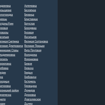
ндреевка
Артемовка
арышевке
Безпятное
елогородка
Бервица
иевцы
Блиставица
огданыУзин
Богуслав
оровая
Бородянка
ровары
Бузовая
асильки
Васильков
еликая Снетинка
Великая Солтановка
еликие Дмитровичи​
Великие Прицьки
инницкие Ставы
Вита Почтовая
ладимировка​
Володарка
орзель
Воронковка​
авриловка
Гаевое
лебовка​
Глеваха
недин
Гнидын
ора
Горбовичи
ородище
Гостомель
ригоровка
Гуровщина
арницкий район
Демидов
еремезна​​
Дерновка
непр
Довгалевское
удки
Дыме​р