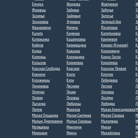
Емчиха
Жердова
Жовтневое
Ж
Жуковцы
Забирье
Забучье
З
Зазимье​
Займище
Залесье
З
Захаровка
Згуровка
Зеленый бор
З
Иванковичи
Ирпень
Йосиповка
К
Калита
Каменка
Капитановка
К
Катюжанка
Кашперовка
Квитневое​
К
Кийлов
Кириевщина
Кирово (Кучаков)
К
Кодра
Кожанка
Козаровичи
К
Коленцы
Колонщина
Конча-Заспа
К
Копылов
Корнеевка
Королевка
К
Красная Слободка​
Красное
Красное Первое​
К
Креничи
Круги
Круглик
К
Кулажинцы
Кули
Лебедевка​
Л
Ленинивка
Лесники
Лесное
Л
Леточки
Лецки
Липовка
Л
Логвин
Лозовка
Лосятин
Л
Лычанка​
Любарцы
Любидва
Л
Лютеж
Макаров
Малая Александровка
М
Малая Ольшанка​
Малая Снетинка
Малая Старица
М
Малые Дмитровичи​
Малые Ерковцы
Малютянка
М
Матяшевка
Микуличи
Милая​
М
Мироцкое
Мирча
Михайловка
М
Р