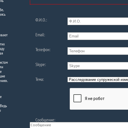
ень
бе,
аясь
Ф.И.О.:
Email:
ывают
угих
вду
Телефон:
ая
листам
Skype:
 ли
ше
кшие
Тема:
ениях.
ее
 Ведь
о
Сообщение: