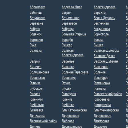
Абрамовка
Авдеева Нива
Александровка
А
Бабинцы
Багрин
Барахты
Б
Безугловка
Безыменное
Белая Церковь
Б
Березане
Берёзовое
Беспечная
Б
Бобрик
Бобрица​​
Богдановка
Б
Боденки​
Большая Старица
Борисполь
Б
Бортничи
Борщёв
Боярка
Б
Буча
Бушево
Бышев
В
Ваховка​​
Великая
Великая Дымерка
В
Александровка​
Великие Гуляки
В
Веприк
Веремье
Верхняя Дубечня​
В
Витачев
Вишенки
Вишневое
В
Волошиновка
Вольная Тарасовка
Вольное
В
Вороньков​
Воропаев​
Вышгород
Г
Галинка
Гатное
Германовка
Г
Глубокое
Глушки
Гнатовка
Г
Гоголев
Головуров
Голосеевский район
Г
Гореничи
Горенка
Горобеевка
Г
Гребельки
Гребенки
Григориевка
Г
Гусачевка
Гута Катюжанская
Гута Межигорская​
Д
Дениховка
Деревянная
Деревянное
Д
Деснянський район
Диброва
Дмитровка​
Д
Долина
Дослидницкое
Дударков
Д