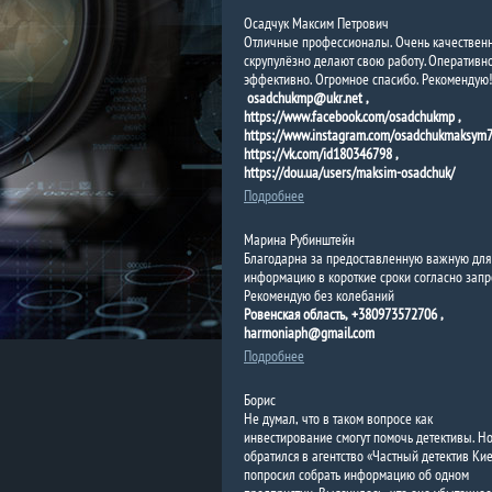
Осадчук Максим Петрович
Отличные профессионалы. Очень качествен
скрупулёзно делают свою работу. Оперативн
эффективно. Огромное спасибо. Рекомендую!
osadchukmp@ukr.net ,
https://www.facebook.com/osadchukmp ,
https://www.instagram.com/osadchukmaksym7
https://vk.com/id180346798 ,
https://dou.ua/users/maksim-osadchuk/
Подробнее
Марина Рубинштейн
Благодарна за предоставленную важную для
информацию в короткие сроки согласно запро
Рекомендую без колебаний
Ровенская область, +380973572706 ,
harmoniaph@gmail.com
Подробнее
Борис
Не думал, что в таком вопросе как
инвестирование смогут помочь детективы. Но
обратился в агентство «Частный детектив Кие
попросил собрать информацию об одном