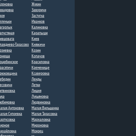
орновка​
Жукин
авадовка
Заворичи
аря
Застугна​
еленьки
Иванков
агарлык
Калиновка
апустяная
Карапыши
ившовата
Киев
лавдиево-Тарасово
Княжичи
озиевка
Козин
онюша
Копачов
оцюбинское
Красиловка
расятичи
Кременище
рюковщина
Ксаверовка
ебедин
Ленды​
есовичи
Летки​
итвиновка​
Лишня
ука
Лукьяновка
юбимовка
Людвиновка
алая Антоновка
Малая Вильшанка
алая Супоевка
Малая Тарасовка
артусовка
Мархаловка
ирное
Мироновка
ихайловка
Мокрец
убежовка