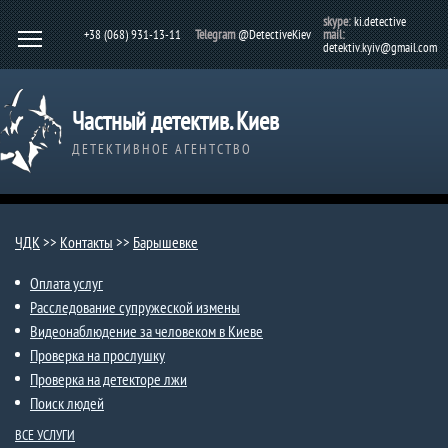
skype:
ki.detective
+38 (068) 931-13-11
Telegram
@DetectiveKiev
mail:
detektiv.kyiv@gmail.com
Частный детектив. Киев
ДЕТЕКТИВНОЕ АГЕНТСТВО
ЧДК
>>
Контакты
>>
Барышевке
Оплата услуг
Расследование супружеской измены
Видеонаблюдение за человеком в Киеве
Проверка на прослушку
Проверка на детекторе лжи
Поиск людей
ВСЕ УСЛУГИ