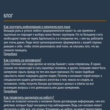
БЛОГ
Как получить информацию о юридическом лице
Большую роль в успехе любого предпринимателя играет то, как грамотно и
тщательно он подходит к выбору своих бизнес партнеров. Но по большому счету
необходимо также не терять бдительность и в отношении тех, с кем вы работаете
уже очень давно. Люди могут целенаправленно сформировать с вашей стороны
доверие к себе, чтобы потом реализовать свой план, не опасаясь того, что вы
сможете помешать.
Подробнее
Как следить за человеком?
Даже близкие нам люди далеко не всегда бывают с нами откровенны. В одних
случаях это происходит в силу характера человека, в других ситуациях может быть
намерение скрыть правду по тем или иным причинам. Но также подобная
скрытность может навредить другим людям. Поэтому и возникает порой вопрос к
специалистам нашего детективного агентства о том, можно ли следить за
человеком, чтобы получить больше достоверных данных и ответы на все
возникшие вопросы о его деятельность или даже намерениях.
Подробнее
Как проверить кандидата на работу?
Ничто не позволит получить о человеке более достоверную информацию, чем его
действия, которые будут находиться под наблюдением. Ведь сам человек может
рассказать о себе все, что угодно. Устраиваясь на работу, он может предоставить