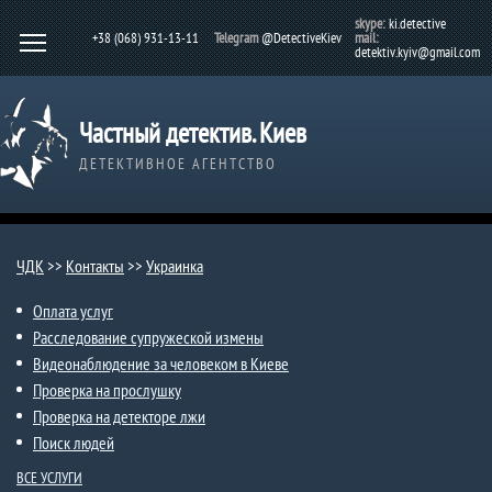
skype:
ki.detective
+38 (068) 931-13-11
Telegram
@DetectiveKiev
mail:
detektiv.kyiv@gmail.com
Частный детектив. Киев
ДЕТЕКТИВНОЕ АГЕНТСТВО
ЧДК
>>
Контакты
>>
Украинка
Оплата услуг
Расследование супружеской измены
Видеонаблюдение за человеком в Киеве
Проверка на прослушку
Проверка на детекторе лжи
Поиск людей
ВСЕ УСЛУГИ