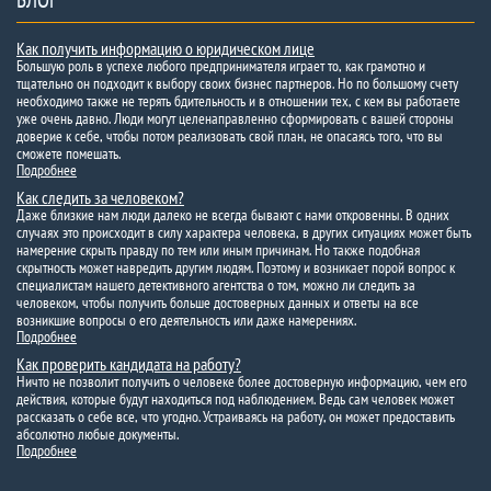
БЛОГ
Как получить информацию о юридическом лице
Большую роль в успехе любого предпринимателя играет то, как грамотно и
тщательно он подходит к выбору своих бизнес партнеров. Но по большому счету
необходимо также не терять бдительность и в отношении тех, с кем вы работаете
уже очень давно. Люди могут целенаправленно сформировать с вашей стороны
доверие к себе, чтобы потом реализовать свой план, не опасаясь того, что вы
сможете помешать.
Подробнее
Как следить за человеком?
Даже близкие нам люди далеко не всегда бывают с нами откровенны. В одних
случаях это происходит в силу характера человека, в других ситуациях может быть
намерение скрыть правду по тем или иным причинам. Но также подобная
скрытность может навредить другим людям. Поэтому и возникает порой вопрос к
специалистам нашего детективного агентства о том, можно ли следить за
человеком, чтобы получить больше достоверных данных и ответы на все
возникшие вопросы о его деятельность или даже намерениях.
Подробнее
Как проверить кандидата на работу?
Ничто не позволит получить о человеке более достоверную информацию, чем его
действия, которые будут находиться под наблюдением. Ведь сам человек может
рассказать о себе все, что угодно. Устраиваясь на работу, он может предоставить
абсолютно любые документы.
Подробнее