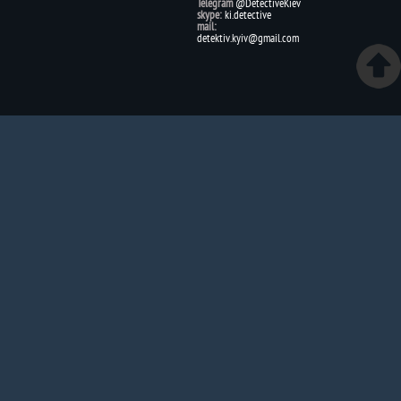
Telegram
@DetectiveKiev
skype:
ki.detective
mail:
detektiv.kyiv@gmail.com