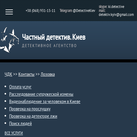
skype:
ki.detective
+38 (068) 931-13-11
Telegram
@DetectiveKiev
mail:
detektiv.kyiv@gmail.com
Частный детектив. Киев
ДЕТЕКТИВНОЕ АГЕНТСТВО
ЧДК
>>
Контакты
>>
Лозовка
Оплата услуг
Расследование супружеской измены
Видеонаблюдение за человеком в Киеве
Проверка на прослушку
Проверка на детекторе лжи
Поиск людей
ВСЕ УСЛУГИ