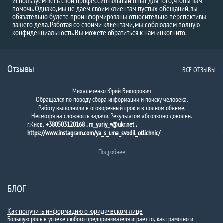
используем весь свой профессиональный опыт для того, чтобы вам
помочь. Однако, мы не даем своим клиентам пустых обещаний, вы
обязательно будете проинформированы относительно перспективы
вашего дела. Работая со своими клиентами, мы соблюдаем полную
конфиденциальность. Вы можете обратиться к нам инкогнито.
Отзывы
ВСЕ ОТЗЫВЫ
Михальченко Юрий Викторович
Обращался по поводу сбора информации и поиску человека.
Работу выполнили в оговоренный срок и в полном объёме.
Несмотря на сложность задачи. Результатом абсолютно доволен.
г.Киев,
+380503120168 , m_yuriy_v@ukr.net ,
https://www.instagram.com/ya_s_uma_svodil_otlichnic/
Подробнее
БЛОГ
Как получить информацию о юридическом лице
Большую роль в успехе любого предпринимателя играет то, как грамотно и