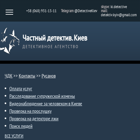
skype:
ki.detective
+38 (068) 931-13-11
Telegram
@DetectiveKiev
mail:
detektiv.kyiv@gmail.com
Частный детектив. Киев
ДЕТЕКТИВНОЕ АГЕНТСТВО
ЧДК
>>
Контакты
>>
Русанов
Оплата услуг
Расследование супружеской измены
Видеонаблюдение за человеком в Киеве
Проверка на прослушку
Проверка на детекторе лжи
Поиск людей
ВСЕ УСЛУГИ