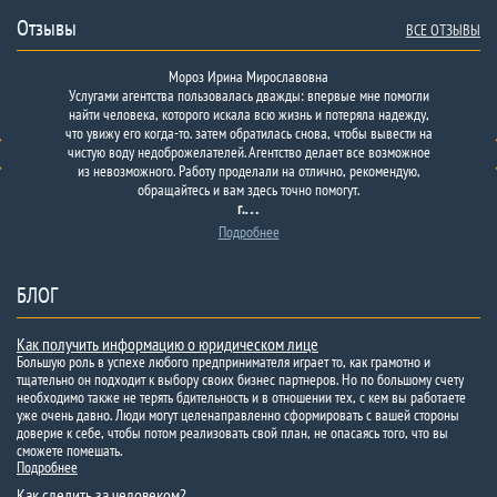
Отзывы
ВСЕ ОТЗЫВЫ
Мороз Ирина Мирославовна
Услугами агентства пользовалась дважды: впервые мне помогли
найти человека, которого искала всю жизнь и потеряла надежду,
что увижу его когда-то. затем обратилась снова, чтобы вывести на
чистую воду недоброжелателей. Агентство делает все возможное
из невозможного. Работу проделали на отлично, рекомендую,
обращайтесь и вам здесь точно помогут.
г.…
Подробнее
БЛОГ
Как получить информацию о юридическом лице
Большую роль в успехе любого предпринимателя играет то, как грамотно и
тщательно он подходит к выбору своих бизнес партнеров. Но по большому счету
необходимо также не терять бдительность и в отношении тех, с кем вы работаете
уже очень давно. Люди могут целенаправленно сформировать с вашей стороны
доверие к себе, чтобы потом реализовать свой план, не опасаясь того, что вы
сможете помешать.
Подробнее
Как следить за человеком?