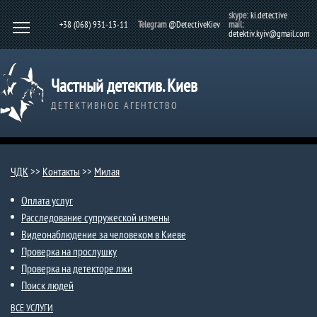
skype:
ki.detective
+38 (068) 931-13-11
Telegram
@DetectiveKiev
mail:
detektiv.kyiv@gmail.com
Частный детектив. Киев
ДЕТЕКТИВНОЕ АГЕНТСТВО
ЧДК
>>
Контакты
>>
Милая​
Оплата услуг
Расследование супружеской измены
Видеонаблюдение за человеком в Киеве
Проверка на прослушку
Проверка на детекторе лжи
Поиск людей
ВСЕ УСЛУГИ