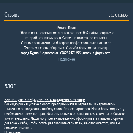
Отзывы
ВСЕ ОТЗЫВЫ
Ротарь Иван
Обратился в детективное агентство с просьбой найти девушку, с
которой познакомился в Киеве, но потерял ее контакты.
Специалисты агентства быстро и профессионально нашли ее.
Теперь мы снова общаемся. Спасибо большое за помощь!
город Будва, Черногория, +38263471495 , amex_e@gmx.net
Подробнее
БЛОГ
Как получить информацию о юридическом лице
Большую роль в успехе любого предпринимателя играет то, как грамотно и
тщательно он подходит к выбору своих бизнес партнеров. Но по большому счету
необходимо также не терять бдительность и в отношении тех, с кем вы работаете
уже очень давно. Люди могут целенаправленно сформировать с вашей стороны
доверие к себе, чтобы потом реализовать свой план, не опасаясь того, что вы
сможете помешать.
Подробнее