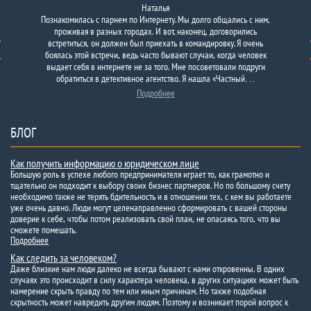
Наталья
Познакомилась с парнем по Интернету. Мы долго общались с ним,
проживая в разных городах. И вот, наконец, договорились
встретиться, он должен был приехать в командировку. Я очень
боялась этой встречи, ведь часто бывают случаи, когда человек
выдает себя в интернете не за того. Мне посоветовали подруги
обратиться в детективное агентство. Я нашла «Частный…
Подробнее
БЛОГ
Как получить информацию о юридическом лице
Большую роль в успехе любого предпринимателя играет то, как грамотно и
тщательно он подходит к выбору своих бизнес партнеров. Но по большому счету
необходимо также не терять бдительность и в отношении тех, с кем вы работаете
уже очень давно. Люди могут целенаправленно сформировать с вашей стороны
доверие к себе, чтобы потом реализовать свой план, не опасаясь того, что вы
сможете помешать.
Подробнее
Как следить за человеком?
Даже близкие нам люди далеко не всегда бывают с нами откровенны. В одних
случаях это происходит в силу характера человека, в других ситуациях может быть
намерение скрыть правду по тем или иным причинам. Но также подобная
скрытность может навредить другим людям. Поэтому и возникает порой вопрос к