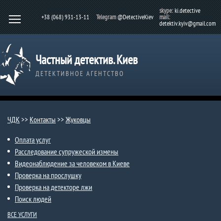
skype:
ki.detective
+38 (068) 931-13-11
Telegram
@DetectiveKiev
mail:
detektiv.kyiv@gmail.com
Частный детектив. Киев
ДЕТЕКТИВНОЕ АГЕНТСТВО
ЧДК
>>
Контакты
>>
Жуковцы
Оплата услуг
Расследование супружеской измены
Видеонаблюдение за человеком в Киеве
Проверка на прослушку
Проверка на детекторе лжи
Поиск людей
ВСЕ УСЛУГИ