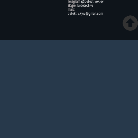
Telegram
@DetectiveKiev
skype:
ki.detective
mail:
detektiv.kyiv@gmail.com