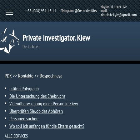
skype:
ki.detective
+38 (068) 931-13-11
Telegram
@DetectiveKiev
mail:
detektiv.kyiv@gmail.com
Private Investigator. Kiew
Detektei
PDK
>>
Kontakte
>>
Bespechnaya
prüfen Polygraph
Die Untersuchung des Ehebruchs
Videoüberwachung einer Person in Kiew
Überprüfen Sie, ob das Abhören
Personen suchen
Wo soll ich anfangen für die Eltern gesucht?
ALLE SERVICES