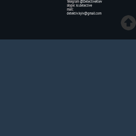
Telegram
@DetectiveKiev
skype:
ki.detective
mail:
detektiv.kyiv@gmail.com