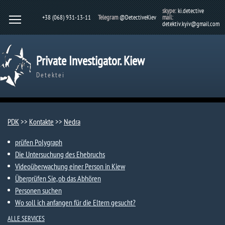
skype:
ki.detective
+38 (068) 931-13-11
Telegram
@DetectiveKiev
mail:
detektiv.kyiv@gmail.com
Private Investigator. Kiew
Detektei
PDK
>>
Kontakte
>>
Nedra
prüfen Polygraph
Die Untersuchung des Ehebruchs
Videoüberwachung einer Person in Kiew
Überprüfen Sie, ob das Abhören
Personen suchen
Wo soll ich anfangen für die Eltern gesucht?
ALLE SERVICES