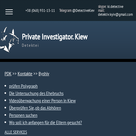
skype:
ki.detective
+38 (068) 931-13-11
Telegram
@DetectiveKiev
mail:
detektiv.kyiv@gmail.com
Private Investigator. Kiew
Detektei
PDK
>>
Kontakte
>>
Byshiv
prüfen Polygraph
Die Untersuchung des Ehebruchs
Videoüberwachung einer Person in Kiew
Überprüfen Sie, ob das Abhören
Personen suchen
Wo soll ich anfangen für die Eltern gesucht?
ALLE SERVICES