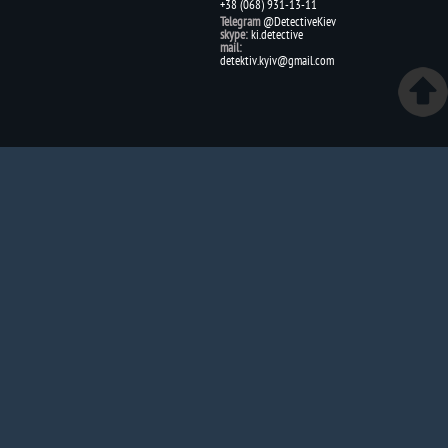
+38 (068) 931-13-11
Telegram
@DetectiveKiev
skype:
ki.detective
mail:
detektiv.kyiv@gmail.com