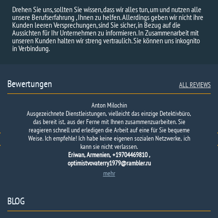
Drehen Sie uns, sollten Sie wissen, dass wir alles tun, um und nutzen alle
unsere Berufserfahrung , Ihnen zu helfen. Allerdings geben wir nicht ihre
Kunden leeren Versprechungen, sind Sie sicher, in Bezug auf die
Aussichten für Ihr Unternehmen zu informieren. In Zusammenarbeit mit
unseren Kunden halten wir streng vertraulich. Sie können uns inkognito
in Verbindung.
Bewertungen
ALL REVIEWS
Anton Milochin
Ausgezeichnete Dienstleistungen, vielleicht das einzige Detektivbüro,
Ich möchte den Mitarbeitern der Agentur meinen tiefen Dank für die
Die Arbeiten wurden schnell und vertragsgemäß abgeschlossen.
Sie
fanden das Telefon der Person trotz der Komplexität der Aufgabe.
das bereit ist, aus der Ferne mit Ihnen zusammenzuarbeiten. Sie
schnelle und schnelle Unterstützung bei der Lösung eines sehr
reagieren schnell und erledigen die Arbeit auf eine für Sie bequeme
ernsten Problems aussprechen: Berechnung des Erpressers und
E-mail: nazarii1992@gmail.com
Weise. Ich empfehle! Ich habe keine eigenen sozialen Netzwerke, ich
Sammeln solcher Informationen über ihn, dass er selbst Angst hatte.
kann sie nicht verlassen.
Die…
Eriwan, Armenien, +19704469810 ,
optimistvovaterry1979@rambler.ru
mehr
BLOG