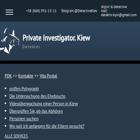
skype:
ki.detective
+38 (068) 931-13-11
Telegram
@DetectiveKiev
mail:
detektiv.kyiv@gmail.com
Private Investigator. Kiew
Detektei
PDK
>>
Kontakte
>>
Vita Postal​
prüfen Polygraph
Die Untersuchung des Ehebruchs
Videoüberwachung einer Person in Kiew
Überprüfen Sie, ob das Abhören
Personen suchen
Wo soll ich anfangen für die Eltern gesucht?
ALLE SERVICES