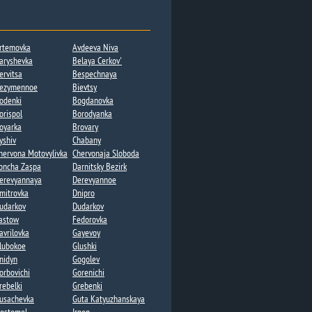
rtemovka
Avdeeva Niva
aryshevka
Belaya Cerkov'
ervitsa
Bespechnaya
ezymennoe​
Bievtsy
odenki​
Bogdanovka​​
orispol
Borodyanka
oyarka
Brovary
yshiv
Chabany
hervona Motovylivka
Chervonaja Sloboda
oncha Zaspa​
Darnitsky Bezirk
erevyannaya​
Derevyannoe
mitrovka
Dnipro
udarkov
Dudarkov​​
astow
Fedorovka​
avrilovka​
Gayevoy​
lubokoe
Glushki
nidyn
Gogolev​
orbovichi
Gorenichi​
rebelki​
Grebenki
usachevka​
Guta Katyuzhanskaya​