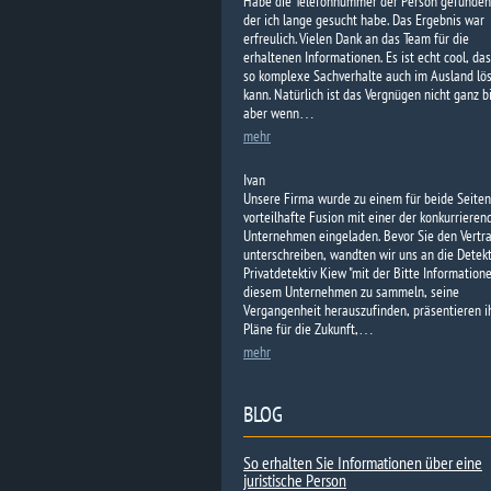
Habe die Telefonnummer der Person gefunden
der ich lange gesucht habe. Das Ergebnis war
erfreulich. Vielen Dank an das Team für die
erhaltenen Informationen. Es ist echt cool, da
so komplexe Sachverhalte auch im Ausland lö
kann. Natürlich ist das Vergnügen nicht ganz bi
aber wenn…
mehr
Ivan
Unsere Firma wurde zu einem für beide Seiten
vorteilhafte Fusion mit einer der konkurrieren
Unternehmen eingeladen. Bevor Sie den Vertr
unterschreiben, wandten wir uns an die Detekt
Privatdetektiv Kiew "mit der Bitte Information
diesem Unternehmen zu sammeln, seine
Vergangenheit herauszufinden, präsentieren i
Pläne für die Zukunft,…
mehr
BLOG
So erhalten Sie Informationen über eine
juristische Person