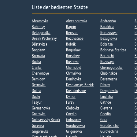
Liste der bedienten Städte
Abramovka
Alexandrowka
Andreevka
A
Babintsy
Bagrin
Barakhta
B
Belogorodka
Berezan
Berezovoye​
B
Bezirk Pechersky
Bezpyatnoe
Bezuglovka​
B
Blistavitsa
Bobrik
Bobritsa​
B
Bogdany​
Boguslaw
Bolshaya Staritsa​
B
Borovaja
Borschev
Bortnichi​
B
Bucha
Busheve
Buzovaya​
B
Chaika​
Chernobyl
Chernogorodka
C
Chervonoye
Chmyrivka
Chubinskoe​
C
Demidov
Denihovka
Deremezna
D
Dernovka
Desnianskyi Bezirk
Dibrov
D
Dolina​
Doslidnitskoe
Dovgalevsky
D
Dudki​
Dymer
Emchiha
F
Fesyuri
Fursy
Gatnoe​
G
Germanovka​
Glebovka
Glevaha
G
Gnatovka​
Gnedin
Gnedin​
G
Goloseevsky Bezirk
Golovurov
Gora​
G
Gorenka​
Gorobeyevka​
Gorodishche​
G
Grigorievka​
Grigorovka​
Gurovschina​
G