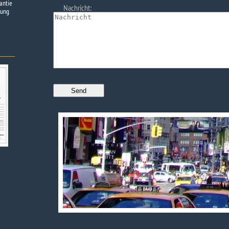
antie
Nachricht:
tung