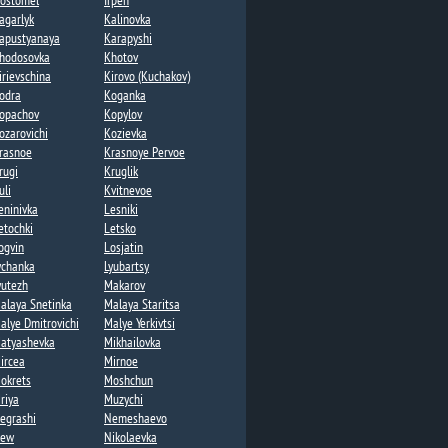
ostomel
Irpen
agarlyk
Kalinovka
apustyanaya​
Karapyshi
hodosovka​
Khotov​
irievschina
Kirovo (Kuchakov)
odra
Koganka
opachov​
Kopylov
ozarovichi​
Kozievka
rasnoe
Krasnoye Pervoe​
rugi
Kruglik​
uli
Kvitnevoe​
eninivka​
Lesniki​
etochki​
Letsko
ogvin
Losjatin
ychanka​
Lyubartsy​
yutezh
Makarov
alaya Snetinka
Malaya Staritsa
alye Dmitrovichi​
Malye Yerkivtsi​
atyashevka​
Mikhailovka
ircea​
Mirnoe
okrets​
Moshchun​
riya
Muzychi
egrashi​
Nemeshaevo​
ew​
Nikolaevka​