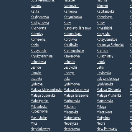
Guta Mezhigorsk​
Halepie​
Halinka
H
Ivankov
Ivankovichi
Jaloveni
K
Kalita​
Kamenka
Kapitanovka​
K
Kashperovka
Katyuzhanka​
Khmelnaya​
K
Khotyanovka
Kiew
Kiilov​
K
Kivshovata
Klavdievo-Tarasovo
Knyazhichi
K
Kolentzy
Kolonschyna
Konyusha
K
Korneevka
Korolivka
Kotsyubinskoe
K
Kozin​
Krasilovka
Krasnaya Slobodka​
K
Krasyatichi
Kremenishche​
Krenichi
K
Kryukovshchina​
Ksaverovka
Kulazhintsy​
K
Lebedevka
Lebedin​
Lendy​
L
Lesnoe​
Lesovichi​
Letki​
L
Lipovka
Lishnya
Litvinovka
L
Lozovka​
Luka
Lukiyanobskaya
L
Lyubidva​
Lyubimovka​
Lyudvinovka
L
Malaya Aleksandrovka​
Malaya Antonivka
Malaya Olshanka
M
Malaya Supoevka
Malaya Tarasovka
Malaya Vilshanka​
M
Malyutyanka​
Marhalovka
Martusovka
M
Mikhailovka
Mikulichi
Milaya
M
Rubezhovka
Mironovka
Mirotskoye​
M
Mostishche
Motovilovka
Motyzhin
M
Myla
Nebelytsa
Nedra
N
Nepolokovtsy
Nesterovka​
New Petrovtsy​
N