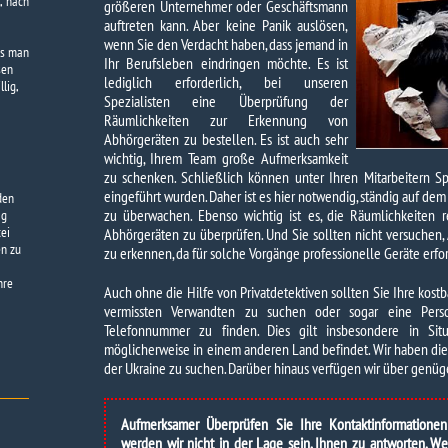
, nach
größeren Unternehmer oder Geschäftsmann
auftreten kann. Aber keine Panik auslösen,
wenn Sie den Verdacht haben, dass jemand in
ss man
Ihr Berufsleben eindringen möchte. Es ist
sen
lediglich erforderlich, bei unseren
llig,
Spezialisten eine Überprüfung der
Räumlichkeiten zur Erkennung von
Abhörgeräten zu bestellen. Es ist auch sehr
wichtig, Ihrem Team große Aufmerksamkeit
zu schenken. Schließlich können unter Ihren Mitarbeitern S
eingeführt wurden. Daher ist es hier notwendig, ständig auf de
den
zu überwachen. Ebenso wichtig ist es, die Räumlichkeiten r
ag
ei
Abhörgeräten zu überprüfen. Und Sie sollten nicht versuchen,
en zu
zu erkennen, da für solche Vorgänge professionelle Geräte erfor
hre
Auch ohne die Hilfe von Privatdetektiven sollten Sie Ihre kost
vermissten Verwandten zu suchen oder sogar eine Pers
Telefonnummer zu finden. Dies gilt insbesondere in Sit
möglicherweise in einem anderen Land befindet. Wir haben di
der Ukraine zu suchen. Darüber hinaus verfügen wir über genüg
Aufmerksamer Überprüfen Sie Ihre Kontaktinformatione
werden wir nicht in der Lage sein, Ihnen zu antworten. 