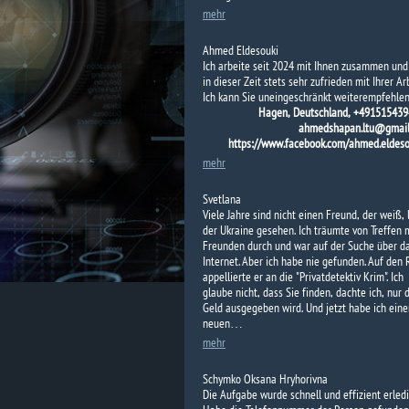
mehr
Ahmed Eldesouki
Ich arbeite seit 2024 mit Ihnen zusammen und
in dieser Zeit stets sehr zufrieden mit Ihrer Arb
Ich kann Sie uneingeschränkt weiterempfehlen
Hagen, Deutschland, +491515439
ahmedshapan.ltu@gmail
https://www.facebook.com/ahmed.eldeso
mehr
Svetlana
Viele Jahre sind nicht einen Freund, der weiß, 
der Ukraine gesehen. Ich träumte von Treffen 
Freunden durch und war auf der Suche über d
Internet. Aber ich habe nie gefunden. Auf den 
appellierte er an die "Privatdetektiv Krim". Ich
glaube nicht, dass Sie finden, dachte ich, nur 
Geld ausgegeben wird. Und jetzt habe ich eine
neuen…
mehr
Schymko Oksana Hryhorivna
Die Aufgabe wurde schnell und effizient erledi