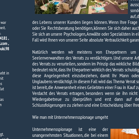
auss
sond
auf, 
des Lebens unserer Kunden liegen können. Wenn Ihre Frage s
 war
eit.
oder Sie Rechtsberatung benötigen, können Sie sich daher auc
.
Sie sich an unsere Psychologen, Anwälte oder Spezialisten in
4181 ,
Fall wird Ihnen von unserer Seite absolute Vertraulichkeit garant
.com ,
uki.98
Natürlich werden wir meistens von Ehepartnern um H
Seelenverwandten des Verrats zu verdächtigen. Und unsere Arbe
des Verrats zu verurteilen, sondern im Prinzip das wirkliche B
bedeutet nicht, dass Ihr Ehepartner wirklich des Verrats schuldig 
lebt in
diese Angelegenheit einzubeziehen, damit Ihr Mann oder
mit
Unglaubens verdächtigt. In diesem Fall wird das Thema Verrat so
as
ist bereit, die Anwesenheit eines Geliebten einer Frau in Kauf 
Rat
Verdacht des Verrats ertragen, besonders wenn sie ihn nicht 
Wiedergabetreue zu überprüfen und erst dann auf de
das
n
Schlussfolgerungen zu ziehen und eine Entscheidung über Ihre
Wie man mit Unternehmensspionage umgeht
Unternehmensspionage ist eine der
gt.
unangenehmsten Situationen, die bei einem