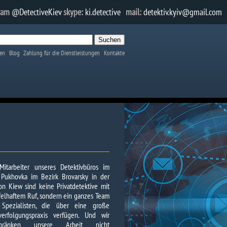
ram
@DetectiveKiev
skype:
ki.detective
mail:
detektiv.kyiv@gmail.com
en
Blog
Zahlung für die Dienstleistungen
Kontakte
Mitarbeiter unseres Detektivbüros im
 Pukhovka im Bezirk Brovarsky in der
on Kiew sind keine Privatdetektive mit
felhaftem Ruf, sondern ein ganzes Team
Spezialisten, die über eine große
fverfolgungspraxis verfügen. Und wir
chränken unsere Arbeit nicht