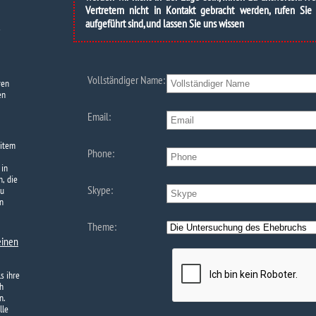
Vertretern nicht in Kontakt gebracht werden, rufen Sie
aufgeführt sind, und lassen Sie uns wissen
Vollständiger Name:
ren
en
Email:
eitem
Phone:
 in
, die
Skype:
zu
n
Theme:
einen
s ihre
h
n.
lle