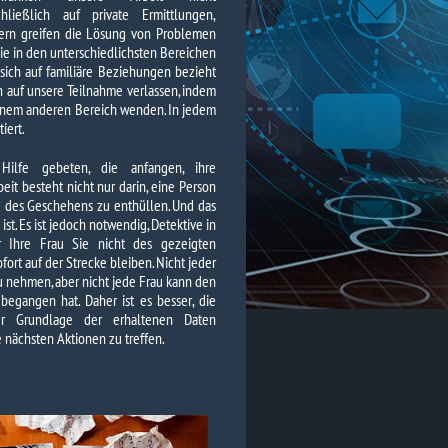
chließlich auf private Ermittlungen,
ern greifen die Lösung von Problemen
die in den unterschiedlichsten Bereichen
ich auf familiäre Beziehungen bezieht
h auf unsere Teilnahme verlassen, indem
 einem anderen Bereich wenden. In jedem
iert.
ilfe gebeten, die anfangen, ihre
it besteht nicht nur darin, eine Person
ild des Geschehens zu enthüllen. Und das
ist. Es ist jedoch notwendig, Detektive in
 Ihre Frau Sie nicht des gezeigten
fort auf der Strecke bleiben. Nicht jeder
zu nehmen, aber nicht jede Frau kann den
begangen hat. Daher ist es besser, die
r Grundlage der erhaltenen Daten
 nächsten Aktionen zu treffen.