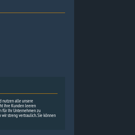
nd nutzen alle unsere
cht ihre Kunden leeren
en für Ihr Unternehmen zu
wir streng vertraulich. Sie können