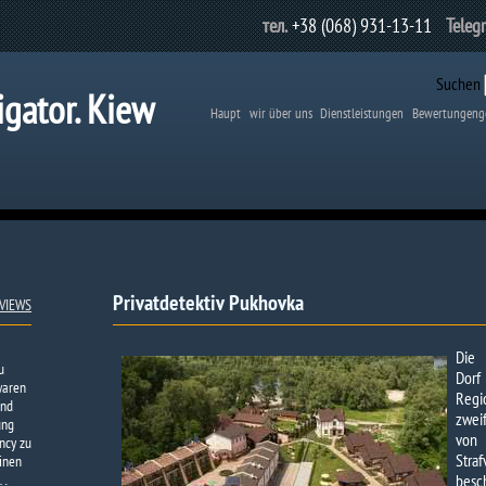
тел.
+38 (068) 931-13-11
Teleg
Suchen
igator. Kiew
Haupt
wir über uns
Dienstleistungen
Bewertungeng
Privatdetektiv Pukhovka​
VIEWS
Die 
u
Dorf
waren
Regi
und
zwei
ung
von 
ency zu
Stra
einen
m…
bes