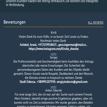
unseren Kunden halten wir streng vertraulich. Sie können uns inkognito
in Verbindung.
Bewertungen
ALL REVIEWS
Kirill
Vielen Dank für eure Hilfe, in so kurzer Zeit Leute zu finden.
Nochmals vielen Dank
Ashdod, Israel, +972559918653 , gera.ingerman@mail.ru ,
https://www.instagram.com/Kiruha_dvauha
mehr
Sergej
Die Professionalität und Geschwindigkeit beim Ausfüllen des Antrags
übertrafen alle meine Erwartungen. Die Sicherheit der
personenbezogenen Daten des Kunden und des Objekts bleibt
gewahrt. Dieser Ansatz weckt Respekt, Dankbarkeit und den Wunsch,
die Dienste erneut in Anspruch zu nehmen. Danke
Stadt Odessa, +380995207939, sergiy.todorov@gmail.com
mehr
Anton Sikorski
Für eine lange Zeit, die ich war auf der Suche nach seinem Freund.
Mein Streben, obwohl einige positive Ergebnisse gegeben, aber ich
konnte nicht ins Ziel zu bekommen. Mir wurde geraten, den Detektiv
Agentur zu kontaktieren. Ich habe gezögert, Geld zu zahlen, ich