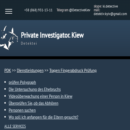
skype:
ki.detective
+38 (068) 931-13-11
Telegram
@DetectiveKiev
mail:
detektiv.kyiv@gmail.com
Private Investigator. Kiew
Detektei
PDK
>>
Dienstleistungen
>>
Tragen Fingerabdruck Prüfung
prüfen Polygraph
Die Untersuchung des Ehebruchs
Videoüberwachung einer Person in Kiew
Überprüfen Sie, ob das Abhören
Personen suchen
Wo soll ich anfangen für die Eltern gesucht?
ALLE SERVICES