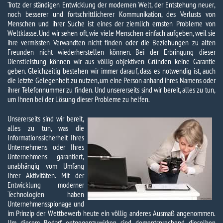
Trotz der ständigen Entwicklung der modernen Welt, der Entstehung neuer,
noch besserer und fortschrittlicherer Kommunikation, des Verlusts von
Menschen und ihrer Suche ist eines der ziemlich ernsten Probleme von
Weltklasse. Und wir sehen oft, wie viele Menschen einfach aufgeben, weil sie
ihre vermissten Verwandten nicht finden oder die Beziehungen zu alten
Freunden nicht wiederherstellen können. Bei der Erbringung dieser
Dienstleistung können wir aus völlig objektiven Gründen keine Garantie
geben. Gleichzeitig bestehen wir immer darauf, dass es notwendig ist, auch
die letzte Gelegenheit zu nutzen, um eine Person anhand ihres Namens oder
ihrer Telefonnummer zu finden. Und unsererseits sind wir bereit, alles zu tun,
um Ihnen bei der Lösung dieser Probleme zu helfen.
Unsererseits sind wir bereit,
alles zu tun, was die
Informationssicherheit Ihres
Unternehmens oder Ihres
Unternehmens garantiert,
unabhängig vom Umfang
Ihrer Aktivitäten. Mit der
Entwicklung moderner
Technologien haben
Unternehmensspionage und
im Prinzip der Wettbewerb heute ein völlig anderes Ausmaß angenommen.
Um diesem Bedarf entgegenzuwirken, sind dementsprechend dieselben