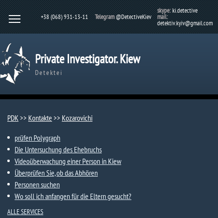
skype:
ki.detective
+38 (068) 931-13-11
Telegram
@DetectiveKiev
mail:
detektiv.kyiv@gmail.com
Private Investigator. Kiew
Detektei
PDK
>>
Kontakte
>>
Kozarovichi​
prüfen Polygraph
Die Untersuchung des Ehebruchs
Videoüberwachung einer Person in Kiew
Überprüfen Sie, ob das Abhören
Personen suchen
Wo soll ich anfangen für die Eltern gesucht?
ALLE SERVICES