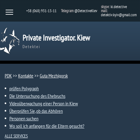
skype:
ki.detective
+38 (068) 931-13-11
Telegram
@DetectiveKiev
mail:
detektiv.kyiv@gmail.com
Private Investigator. Kiew
Detektei
PDK
>>
Kontakte
>>
Guta Mezhigorsk​
prüfen Polygraph
Die Untersuchung des Ehebruchs
Videoüberwachung einer Person in Kiew
Überprüfen Sie, ob das Abhören
Personen suchen
Wo soll ich anfangen für die Eltern gesucht?
ALLE SERVICES