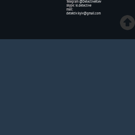
Telegram
@DetectiveKiev
skype:
ki.detective
mail:
detektiv.kyiv@gmail.com