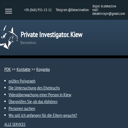
skype:
ki.detective
+38 (068) 931-13-11
Telegram
@DetectiveKiev
mail:
detektiv.kyiv@gmail.com
Private Investigator. Kiew
Detektei
PDK
>>
Kontakte
>>
Koganka
prüfen Polygraph
Die Untersuchung des Ehebruchs
Videoüberwachung einer Person in Kiew
Überprüfen Sie, ob das Abhören
Personen suchen
Wo soll ich anfangen für die Eltern gesucht?
ALLE SERVICES