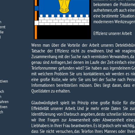
bekommen die Probleme,
aufnehmen, oft auch eine
eine bestimmte Situation t
moderneren Werkzeugen 
n
ernt
Die
Effizienz unserer Arbeit
d
Wenn man über die Vorteile der Arbeit unseres Detektivbüros 
Tatsache der Effizienz nicht zu erwähnen. Und wir reagier
Zusammenhang mit der Suche nach vermissten Verwandten, da 
genau sind Anfragen, bei denen im Laufe der Zeit einfach ein
Telefonnummer gefunden wird? Sie haben aus irgendeinem Gr
mit welchem ​​Problem Sie uns kontaktieren, wir werden es ni
eine große Rolle, wie sehr Sie uns bei der Suche nach Pers
ktiven
Informationen bereitstellen müssen. Dies liegt daran, dass es
Quelldaten zu erhalten.
och
n
Jahren
Glaubwürdigkeit spielt im Prinzip eine große Rolle für die
tiven
Effektivität unserer Arbeit. Und je mehr erste Daten Sie zur
ich
Identifizierung von Ehebruch angeben, desto schneller können
wir Ihre Fragen zur Anwesenheit oder Abwesenheit eines
Liebhabers in Ihrer Frau beantworten. Es ist jedoch sehr wichtig,
dass Sie nicht versuchen, das Telefon Ihres Mannes oder Ihrer