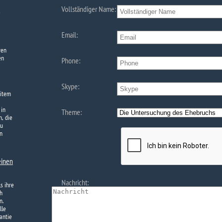
Vollständiger Name:
Email:
ren
en
Phone:
Skype:
eitem
 in
Theme:
, die
zu
n
einen
Nachricht:
s ihre
h
n.
lle
antie