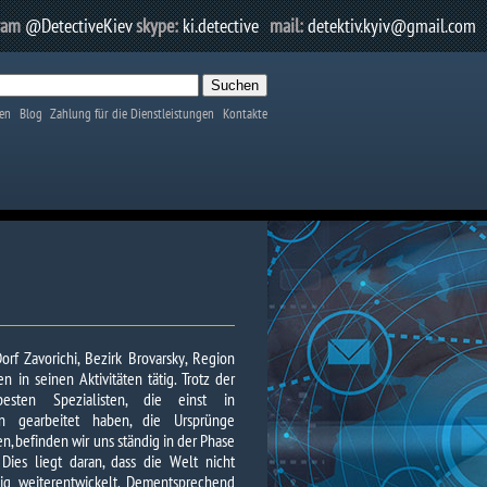
ram
@DetectiveKiev
skype:
ki.detective
mail:
detektiv.kyiv@gmail.com
en
Blog
Zahlung für die Dienstleistungen
Kontakte
rf Zavorichi, Bezirk Brovarsky, Region
en in seinen Aktivitäten tätig. Trotz der
esten Spezialisten, die einst in
den gearbeitet haben, die Ursprünge
n, befinden wir uns ständig in der Phase
 Dies liegt daran, dass die Welt nicht
ndig weiterentwickelt. Dementsprechend