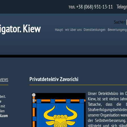
тел.
+38 (068) 931-13-11
Teleg
Suchen
igator. Kiew
Haupt
wir über uns
Dienstleistungen
Bewertungeng
Privatdetektiv Zavorichi
VIEWS
Unser Detektivbüro im Do
beit.
Kiew, ist seit vielen Jahr
ie
Tatsache, dass die b
 mit
Strafverfolgungsbehör
hlen
unserer Organisation ware
il.com
der Selbstverbesserung.
stillsteht und sich stä