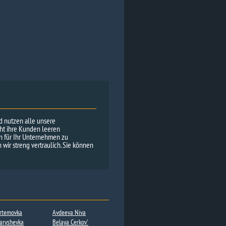
nd nutzen alle unsere
cht ihre Kunden leeren
en für Ihr Unternehmen zu
wir streng vertraulich. Sie können
rtemovka
Avdeeva Niva
aryshevka
Belaya Cerkov'