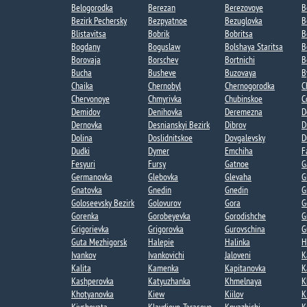
Belogorodka
Berezan
Berezovoye​
B
Bezirk Pechersky
Bezpyatnoe
Bezuglovka​
B
Blistavitsa
Bobrik
Bobritsa​
B
Bogdany​
Boguslaw
Bolshaya Staritsa​
B
Borovaja
Borschev
Bortnichi​
B
Bucha
Busheve
Buzovaya​
B
Chaika​
Chernobyl
Chernogorodka
C
Chervonoye
Chmyrivka
Chubinskoe​
C
Demidov
Denihovka
Deremezna
D
Dernovka
Desnianskyi Bezirk
Dibrov
D
Dolina​
Doslidnitskoe
Dovgalevsky
D
Dudki​
Dymer
Emchiha
F
Fesyuri
Fursy
Gatnoe​
G
Germanovka​
Glebovka
Glevaha
G
Gnatovka​
Gnedin
Gnedin​
G
Goloseevsky Bezirk
Golovurov
Gora​
G
Gorenka​
Gorobeyevka​
Gorodishche​
G
Grigorievka​
Grigorovka​
Gurovschina​
G
Guta Mezhigorsk​
Halepie​
Halinka
H
Ivankov
Ivankovichi
Jaloveni
K
Kalita​
Kamenka
Kapitanovka​
K
Kashperovka
Katyuzhanka​
Khmelnaya​
K
Khotyanovka
Kiew
Kiilov​
K