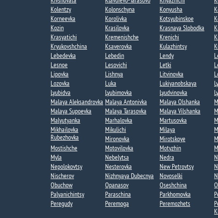
Kivshovata
Klavdievo-Tarasovo
Knyazhichi
K
Kolentzy
Kolonschyna
Konyusha
K
Korneevka
Korolivka
Kotsyubinskoe
K
Kozin​
Krasilovka
Krasnaya Slobodka​
K
Krasyatichi
Kremenishche​
Krenichi
K
Kryukovshchina​
Ksaverovka
Kulazhintsy​
K
Lebedevka
Lebedin​
Lendy​
L
Lesnoe​
Lesovichi​
Letki​
L
Lipovka
Lishnya
Litvinovka
L
Lozovka​
Luka
Lukiyanobskaya
L
Lyubidva​
Lyubimovka​
Lyudvinovka
L
Malaya Aleksandrovka​
Malaya Antonivka
Malaya Olshanka
M
Malaya Supoevka
Malaya Tarasovka
Malaya Vilshanka​
M
Malyutyanka​
Marhalovka
Martusovka
M
Mikhailovka
Mikulichi
Milaya
M
Rubezhovka
Mironovka
Mirotskoye​
M
Mostishche
Motovilovka
Motyzhin
M
Myla
Nebelytsa
Nedra
N
Nepolokovtsy
Nesterovka​
New Petrovtsy​
N
Nischerov
Nizhnyaya Dubecnya​
Novoselki​
N
Obuchow
Opanasov
Oseshchina​
O
Palyanichintsy
Paraschina​
Parkhomovka
P
Peregudy​
Peremoga​
Peremozhets​
P
K