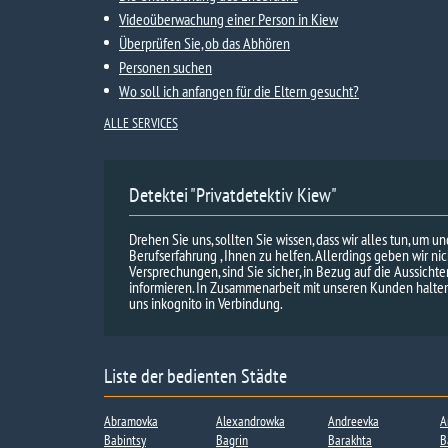
Videoüberwachung einer Person in Kiew
Überprüfen Sie, ob das Abhören
Personen suchen
Wo soll ich anfangen für die Eltern gesucht?
ALLE SERVICES
Detektei "Privatdetektiv Kiew"
Drehen Sie uns, sollten Sie wissen, dass wir alles tun, um u
Berufserfahrung , Ihnen zu helfen. Allerdings geben wir ni
Versprechungen, sind Sie sicher, in Bezug auf die Aussicht
informieren. In Zusammenarbeit mit unseren Kunden halten 
uns inkognito in Verbindung.
Liste der bedienten Städte
Abramovka
Alexandrowka
Andreevka
A
Babintsy
Bagrin
Barakhta
B