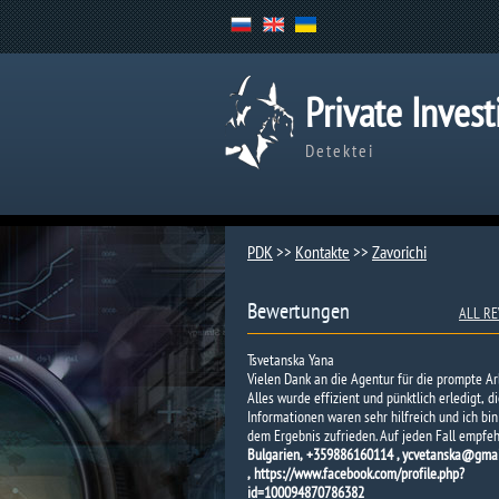
Private Invest
Detektei
PDK
>>
Kontakte
>>
Zavorichi
Bewertungen
ALL RE
Tsvetanska Yana
Vielen Dank an die Agentur für die prompte Ar
Alles wurde effizient und pünktlich erledigt, d
Informationen waren sehr hilfreich und ich bin
dem Ergebnis zufrieden. Auf jeden Fall empfe
Bulgarien, +359886160114 , ycvetanska@gma
, https://www.facebook.com/profile.php?
id=100094870786382