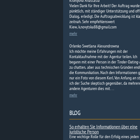
Kiselyova Anastasia
Vielen Dank für Ihre Arbeit! Der Auftrag wurde
pünktlich, mit ständiger Unterstützung und o
Dialog, erledigt. Die Auftragsabwicklung ist kl
zeitnah. Sehr empfehlenswert
Kiew, k.novytska88@gmail.com
mehr
Orlenko Swetlana Alexandrowna
Ich möchte meine Erfahrungen mit der
Kontaktaufnahme mit der Agentur teilen. Ich
begann mit einer Person in der Tinder-Dating
zu chatten, aber aus technischen Gründen end
die Kommunikation. Nach den Informationen g
nur ein Foto von diesem Kerl. Von Anfang an s
ich der Suche skeptisch gegenüber, da mehrer
andere Agenturen dies mit…
mehr
BLOG
So erhalten Sie Informationen über eine
juristische Person
Eine wichtige Rolle für den Erfolg eines jeden