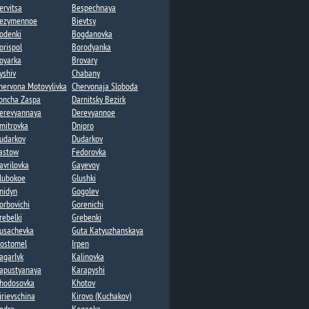
ervitsa
Bespechnaya
ezymennoe​
Bievtsy
odenki​
Bogdanovka​​
orispol
Borodyanka
oyarka
Brovary
yshiv
Chabany
hervona Motovylivka
Chervonaja Sloboda
oncha Zaspa​
Darnitsky Bezirk
erevyannaya​
Derevyannoe
mitrovka
Dnipro
udarkov
Dudarkov​​
astow
Fedorovka​
avrilovka​
Gayevoy​
lubokoe
Glushki
nidyn
Gogolev​
orbovichi
Gorenichi​
rebelki​
Grebenki
usachevka​
Guta Katyuzhanskaya​
ostomel
Irpen
agarlyk
Kalinovka
apustyanaya​
Karapyshi
hodosovka​
Khotov​
irievschina
Kirovo (Kuchakov)