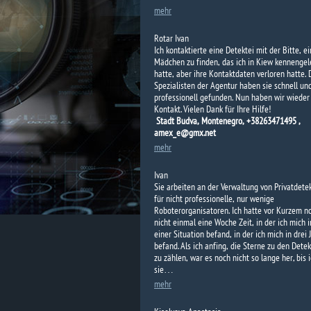
mehr
Rotar Ivan
Ich kontaktierte eine Detektei mit der Bitte, ei
Mädchen zu finden, das ich in Kiew kennengel
hatte, aber ihre Kontaktdaten verloren hatte. 
Spezialisten der Agentur haben sie schnell un
professionell gefunden. Nun haben wir wieder
Kontakt. Vielen Dank für Ihre Hilfe!
Stadt Budva, Montenegro, +38263471495 ,
amex_e@gmx.net
mehr
Ivan
Sie arbeiten an der Verwaltung von Privatdete
für nicht professionelle, nur wenige
Roboterorganisatoren. Ich hatte vor Kurzem n
nicht einmal eine Woche Zeit, in der ich mich i
einer Situation befand, in der ich mich in drei 
befand. Als ich anfing, die Sterne zu den Detek
zu zählen, war es noch nicht so lange her, bis 
sie…
mehr