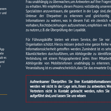
Frau unabhängig zu überwachen, um Antworten auf Ihre Fragen
zu erhalten. Wir empfehlen, diesen Prozess vollständig unseren
ffenem
Spezialisten anzuvertrauen, die garantiert in der Lage sind, die
ar und
Untreue der Ehepartner zu erkennen und gleichzeitig di
Informationen zu wahren, was in diesem Fall ein ziemlich w
vorhaben, Rechtsbeziehungen aufzunehmen, empfehlen wir Ihne
zu nutzen, z. B. die Überprüfung der Loyalität.
Für Führungskräfte bieten wir einen Service, der Sie vo
Organisation schützt. Hierzu müssen jedoch eine ganze Reih
Informationssicherheit getroffen werden. Zumindest ist es seh
-App
ete
Räumlichkeiten durchzuführen, um Abhörgeräte zu identifizier
ab es
Verbindung mit einem Polygraphentest jedes Ihrer Mitarbeit
tand
Abhörgeräte von Mobiltelefonen unabhängig zu erkennen. 
e
Veranstaltung ist es unwahrscheinlich, dass Sie das erwartete E
Aufmerksamer Überprüfen Sie Ihre Kontaktinformatione
werden wir nicht in der Lage sein, Ihnen zu antworten. 
Vertretern nicht in Kontakt gebracht werden, rufen Sie
aufgeführt sind, und lassen Sie uns wissen