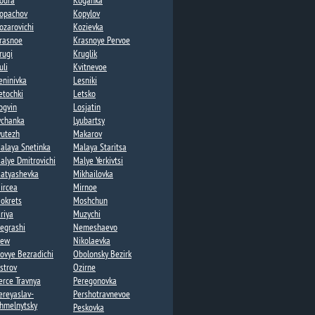
odra
Koganka
opachov​
Kopylov
ozarovichi​
Kozievka
rasnoe
Krasnoye Pervoe​
rugi
Kruglik​
uli
Kvitnevoe​
eninivka​
Lesniki​
etochki​
Letsko
ogvin
Losjatin
ychanka​
Lyubartsy​
yutezh
Makarov
alaya Snetinka
Malaya Staritsa
alye Dmitrovichi​
Malye Yerkivtsi​
atyashevka​
Mikhailovka
ircea​
Mirnoe
okrets​
Moshchun​
riya
Muzychi
egrashi​
Nemeshaevo​
ew​
Nikolaevka​
ovye Bezradichi​
Obolonsky Bezirk
strov
Ozirne
erce Travnya
Peregonovka​
ereyaslav-
Pershotravnevoe​
hmelnytsky
Peskovka