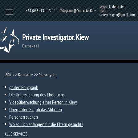
skype:
ki.detective
+38 (068) 931-13-11
Telegram
@DetectiveKiev
mail:
detektiv.kyiv@gmail.com
Private Investigator. Kiew
Detektei
PDK
>>
Kontakte
>>
Slavutych
prüfen Polygraph
Die Untersuchung des Ehebruchs
Videoüberwachung einer Person in Kiew
Überprüfen Sie, ob das Abhören
Personen suchen
Wo soll ich anfangen für die Eltern gesucht?
ALLE SERVICES