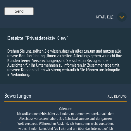
ЧИТАТЬ ЕЩЕ
Detektei "Privatdetektiv Kiew"
Drehen Sie uns, sollten Sie wissen, dass wir alles tun, um und nutzen alle
unsere Berufserfahrung , Ihnen zu helfen. Allerdings geben wir nicht ihre
Kunden leeren Versprechungen, sind Sie sicher, in Bezug auf die
Aussichten für Ihr Unternehmen zu informieren. In Zusammenarbeit mit
unseren Kunden halten wir streng vertraulich. Sie können uns inkognito
in Verbindung.
Bewertungen
ALL REVIEWS
Valentine
Ich wollte einen Mitschüler zu finden, mit denen wir direkt nach dem
Positives Feedback: Die Agentur prüfte den Kandidaten auf die
Abschluss verlassen haben. Das Schicksal von uns auf der ganzen
Position des Buchhalters.
Es stellte sich heraus, dass sie einen
Welt verstreut. Während im Ausland, ich konnte mir nicht vorstellen,
bedeutenden Teil ihrer Karriere in Auszahlungsfirmen arbeitete und
wie ich finden kann. Und "zu Fuß rund um über das Internet zu" Ich
eng mit Kriminalität verbunden war.
Mit Foto-…