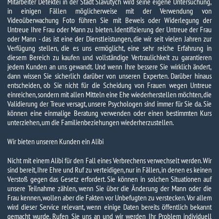
Mitarbeiter Detektei in der Stadt Slavutych wird seine eigene Untersuchung,
in einigen Fällen möglicherweise mit der Verwendung von
Videoüberwachung Foto führen Sie mit Beweis oder Widerlegung der
Untreue Ihre Frau oder Mann zu bieten. Identifizierung der Untreue der Frau
oder Mann - das ist eine der Dienstleistungen, die wir seit vielen Jahren zur
Verfügung stellen, die es uns ermöglicht, eine sehr reiche Erfahrung in
diesem Bereich zu kaufen und vollständige Vertraulichkeit zu garantieren
jedem Kunden an uns gewandt. Und wenn Ihre bessere Sie wirklich ändert,
dann wissen Sie sicherlich darüber von unseren Experten. Darüber hinaus
entscheiden, ob Sie nicht für die Scheidung von Frauen wegen Untreue
einreichen, sondern mit allen Mitteln eine Ehe wiederherstellen möchten, die
Validierung der Treue versagt, unsere Psychologen sind immer für Sie da. Sie
können eine einmalige Beratung verwenden oder einen bestimmten Kurs
unterziehen, um die Familienbeziehungen wiederherzustellen.
Wir bieten unseren Kunden ein Alibi
Nicht mit einem Alibi für den Fall eines Verbrechens verwechselt werden. Wir
sind bereit, Ihre Ehre und Ruf zu verteidigen, nur in Fällen, in denen es keinen
Verstoß gegen das Gesetz erfordert. Sie können in solchen Situationen auf
unsere Teilnahme zählen, wenn Sie über die Änderung der Mann oder die
Frau kennen, wollen aber die Fakten vor Unbefugten zu verstecken. Vor allem
wird dieser Service relevant, wenn einige Daten bereits öffentlich bekannt
gemacht wurde. Rufen Sie uns an und wir werden Ihr Problem individuell