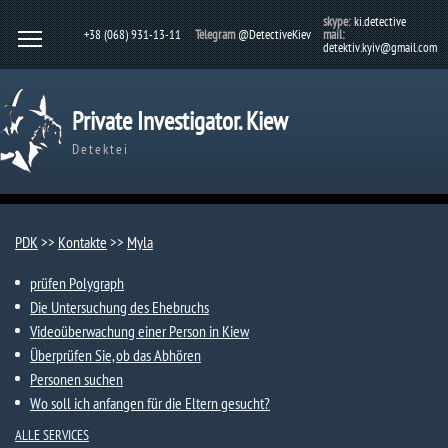
skype:
ki.detective
+38 (068) 931-13-11
Telegram
@DetectiveKiev
mail:
detektiv.kyiv@gmail.com
Private Investigator. Kiew
Detektei
PDK
>>
Kontakte
>>
Myla
prüfen Polygraph
Die Untersuchung des Ehebruchs
Videoüberwachung einer Person in Kiew
Überprüfen Sie, ob das Abhören
Personen suchen
Wo soll ich anfangen für die Eltern gesucht?
ALLE SERVICES