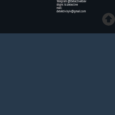
Telegram
@DetectiveKiev
skype:
ki.detective
mail:
detektiv.kyiv@gmail.com