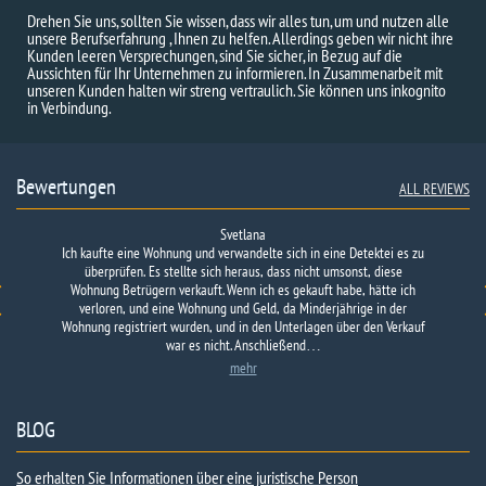
Drehen Sie uns, sollten Sie wissen, dass wir alles tun, um und nutzen alle
unsere Berufserfahrung , Ihnen zu helfen. Allerdings geben wir nicht ihre
Kunden leeren Versprechungen, sind Sie sicher, in Bezug auf die
Aussichten für Ihr Unternehmen zu informieren. In Zusammenarbeit mit
unseren Kunden halten wir streng vertraulich. Sie können uns inkognito
in Verbindung.
Bewertungen
ALL REVIEWS
Svetlana
Ich kaufte eine Wohnung und verwandelte sich in eine Detektei es zu
Ich möchte den Mitarbeitern der Agentur meinen tiefen Dank für die
Ich wollte wirklich eine Person finden. Es gab keine Informationen
über ihn außer einem Foto. Lange Zeit habe ich es nicht gewagt,
schnelle und schnelle Unterstützung bei der Lösung eines sehr
überprüfen. Es stellte sich heraus, dass nicht umsonst, diese
Wohnung Betrügern verkauft. Wenn ich es gekauft habe, hätte ich
ernsten Problems aussprechen: Berechnung des Erpressers und
jemanden um Hilfe zu bitten. Nachdem ich eine Reihe von
Sammeln solcher Informationen über ihn, dass er selbst Angst hatte.
verloren, und eine Wohnung und Geld, da Minderjährige in der
Detektivagenturen…
Wohnung registriert wurden, und in den Unterlagen über den Verkauf
Die…
war es nicht. Anschließend…
mehr
BLOG
So erhalten Sie Informationen über eine juristische Person