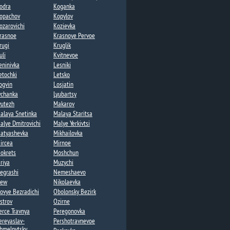
odra
Koganka
opachov​
Kopylov
ozarovichi​
Kozievka
rasnoe
Krasnoye Pervoe​
rugi
Kruglik​
uli
Kvitnevoe​
eninivka​
Lesniki​
etochki​
Letsko
ogvin
Losjatin
ychanka​
Lyubartsy​
yutezh
Makarov
alaya Snetinka
Malaya Staritsa
alye Dmitrovichi​
Malye Yerkivtsi​
atyashevka​
Mikhailovka
ircea​
Mirnoe
okrets​
Moshchun​
riya
Muzychi
egrashi​
Nemeshaevo​
ew​
Nikolaevka​
ovye Bezradichi​
Obolonsky Bezirk
strov
Ozirne
erce Travnya
Peregonovka​
ereyaslav-
Pershotravnevoe​
hmelnytsky