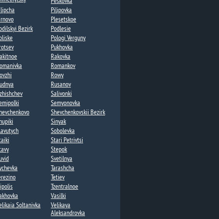
Peskovka
ilipcha
Pilipovka
irnovo​
Plesetskoe
odilskyi Bezirk
Podlesie​
oliske
Pologi Verguny
rotsev​
Pukhovka​
akitnoe
Rakovka​
omanivka
Romankov​
ovzhi​
Rowy
udnya​
Rusanov​
zhishchev​
Salivonki
emipolki​​
Semyonovka
hevchenkovo​
Shevchenkovskii Bezirk
hupiki
Sinyak
lavutych
Sobolevka
taiki
Stari Petrivtsi
tavy
Stepok​
uvid​
Svetilnya​
ychevka
Tarashcha
erezino
Tetiev
ipolis​
Tzentralnoe
akhovka
Vasilki
elikaia Soltanivka
Velikaya
Aleksandrovka