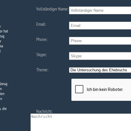
Vollständiger Name:
Email:
m
or hat
zug
Phone:
e
rma
l
Skype:
Theme:
elzeug
en
ten
an
, die
Nachricht: