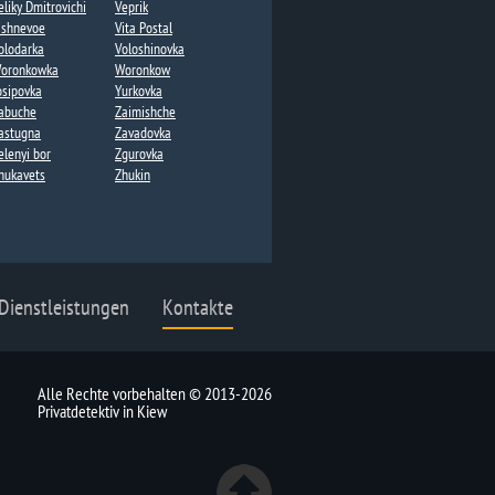
eliky Dmitrovichi​
Veprik
ishnevoe
Vita Postal​
olodarka
Voloshinovka
oronkowka​
Woronkow​
osipovka
Yurkovka
abuche
Zaimishche
astugna
Zavadovka
elenyi bor
Zgurovka
hukavets
Zhukin​
 Dienstleistungen
Kontakte
Alle Rechte vorbehalten © 2013-2026
Privatdetektiv in Kiew