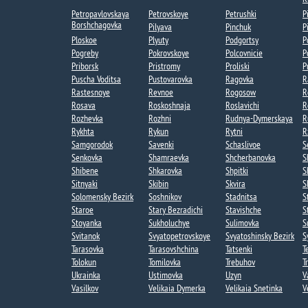
Petropavlovskaya
Petrovskoye​​
Petrushki​
P
Borshchagovka​​
Pilyava
Pinchuk
P
Ploskoe
Plyuty
Podgortsy
P
Pogreby​
Pokrovskoye​
Polcovnicie
P
Priborsk
Pristromy
Proliski​
P
Puscha Voditsa​
Pustovarovka
Ragovka
R
Rastesnoye
Revnoe
Rogosow
R
Rosava
Roskoshnaja
Roslavichi
R
Rozhevka​
Rozhni​
Rudnya-Dymerskaya​
R
Rykhta​
Rykun
Rytni​
R
Samgorodok
Savenki​
Schaslivoe
S
Senkovka​
Shamraevka
Shcherbanovka
S
Shibene
Shkarovka
Shpitki​
S
Sitnyaki
Skibin​
Skvira
S
Solomensky Bezirk
Soshnikov​
Stadnitsa
S
Staroe​
Stary Bezradichi
Stavishche
S
Stoyanka​
Sukholuchye​
Sulimovka​
S
Svitanok
Svyatopetrovskoye​
Svyatoshinsky Bezirk
S
Tarasovka​
Tarasovshchina
Tatsenki​
T
Tolokun​
Tomilovka
Trebuhov
Tr
Ukrainka
Ustimovka
Uzyn
V
Vasilkov
Velikaia Dymerka
Velikaia Snetinka
V