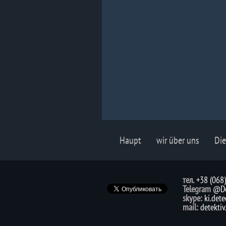
Haupt
wir über uns
Die
тел.
+38 (068
Telegram
@De
skype:
ki.dete
mail:
detekti