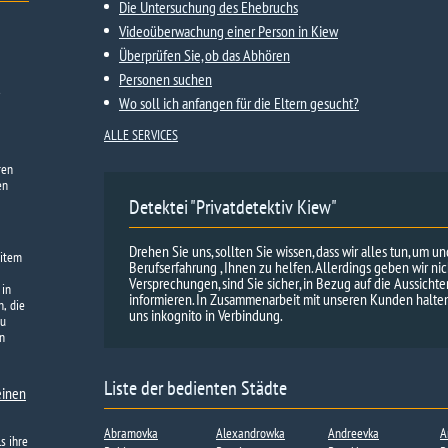
Die Untersuchung des Ehebruchs
Videoüberwachung einer Person in Kiew
Überprüfen Sie, ob das Abhören
Personen suchen
Wo soll ich anfangen für die Eltern gesucht?
ALLE SERVICES
ren
en
Detektei "Privatdetektiv Kiew"
Drehen Sie uns, sollten Sie wissen, dass wir alles tun, um u
eitem
Berufserfahrung , Ihnen zu helfen. Allerdings geben wir ni
Versprechungen, sind Sie sicher, in Bezug auf die Aussicht
 in
informieren. In Zusammenarbeit mit unseren Kunden halten 
, die
uns inkognito in Verbindung.
zu
n
Liste der bedienten Städte
einen
Abramovka
Alexandrowka
Andreevka
A
s ihre