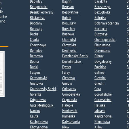
Babintsy
Bagrin
Barakhta
B
h
Belogorodka
Berezan
Berezovoye​
B
n.
lle
Bezirk Pechersky
Bezpyatnoe
Bezuglovka​
B
antie
Blistavitsa
Bobrik
Bobritsa​
B
tung
Bogdany​
Boguslaw
Bolshaya Staritsa​
B
Borovaja
Borschev
Bortnichi​
B
Bucha
Busheve
Buzovaya​
B
Chaika​
Chernobyl
Chernogorodka
C
Chervonoye
Chmyrivka
Chubinskoe​
C
Demidov
Denihovka
Deremezna
D
Dernovka
Desnianskyi Bezirk
Dibrov
D
Dolina​
Doslidnitskoe
Dovgalevsky
D
Dudki​
Dymer
Emchiha
F
Fesyuri
Fursy
Gatnoe​
G
Germanovka​
Glebovka
Glevaha
G
Gnatovka​
Gnedin
Gnedin​
G
Goloseevsky Bezirk
Golovurov
Gora​
G
Gorenka​
Gorobeyevka​
Gorodishche​
G
Grigorievka​
Grigorovka​
Gurovschina​
G
Guta Mezhigorsk​
Halepie​
Halinka
H
Ivankov
Ivankovichi
Jaloveni
K
Kalita​
Kamenka
Kapitanovka​
K
Kashperovka
Katyuzhanka​
Khmelnaya​
K
Khotyanovka
Kiew
Kiilov​
K