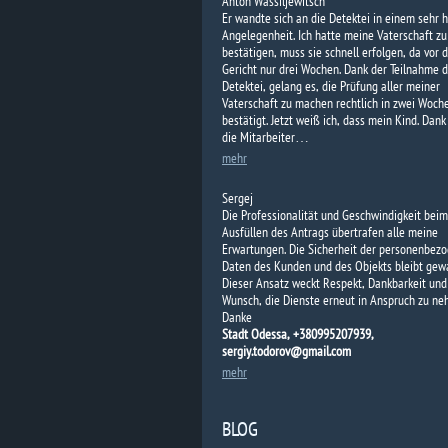
Anton Wassiljewitsch
Er wandte sich an die Detektei in einem sehr h
Angelegenheit. Ich hatte meine Vaterschaft zu
bestätigen, muss sie schnell erfolgen, da vor
Gericht nur drei Wochen. Dank der Teilnahme d
Detektei, gelang es, die Prüfung aller meiner
Vaterschaft zu machen rechtlich in zwei Woch
bestätigt. Jetzt weiß ich, dass mein Kind. Dank
die Mitarbeiter…
mehr
Sergej
Die Professionalität und Geschwindigkeit beim
Ausfüllen des Antrags übertrafen alle meine
Erwartungen. Die Sicherheit der personenbez
Daten des Kunden und des Objekts bleibt gewa
Dieser Ansatz weckt Respekt, Dankbarkeit und
Wunsch, die Dienste erneut in Anspruch zu ne
Danke
Stadt Odessa, +380995207939,
sergiy.todorov@gmail.com
mehr
BLOG