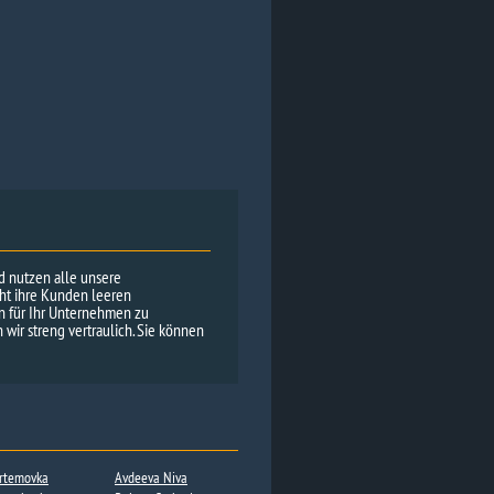
nd nutzen alle unsere
cht ihre Kunden leeren
en für Ihr Unternehmen zu
wir streng vertraulich. Sie können
rtemovka
Avdeeva Niva