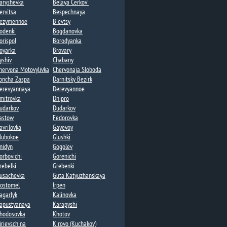
aryshevka
Belaya Cerkov'
ervitsa
Bespechnaya
ezymennoe​
Bievtsy
odenki​
Bogdanovka​​
orispol
Borodyanka
oyarka
Brovary
yshiv
Chabany
hervona Motovylivka
Chervonaja Sloboda
oncha Zaspa​
Darnitsky Bezirk
erevyannaya​
Derevyannoe
mitrovka
Dnipro
udarkov
Dudarkov​​
astow
Fedorovka​
avrilovka​
Gayevoy​
lubokoe
Glushki
nidyn
Gogolev​
orbovichi
Gorenichi​
rebelki​
Grebenki
usachevka​
Guta Katyuzhanskaya​
ostomel
Irpen
agarlyk
Kalinovka
apustyanaya​
Karapyshi
hodosovka​
Khotov​
irievschina
Kirovo (Kuchakov)