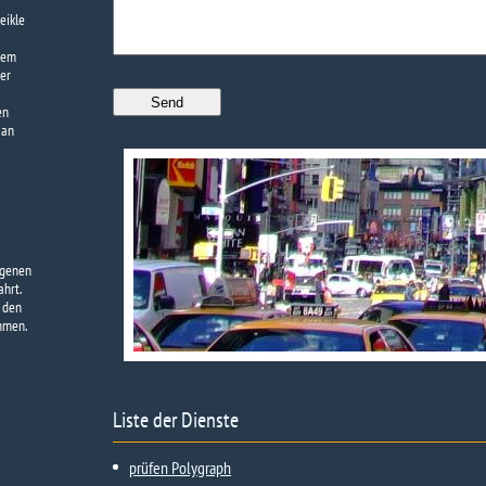
eikle
 dem
er
en
 an
ogenen
hrt.
 den
hmen.
Liste der Dienste
prüfen Polygraph