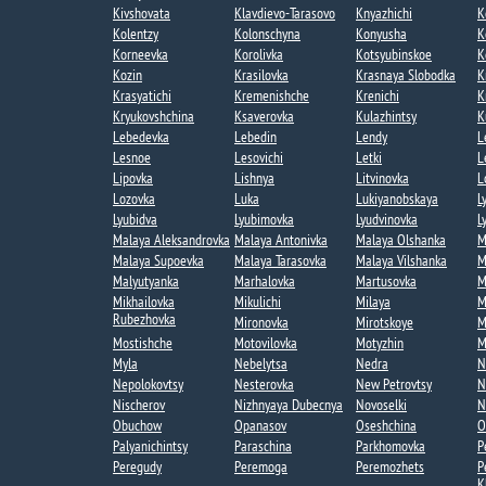
Kivshovata
Klavdievo-Tarasovo
Knyazhichi
K
Kolentzy
Kolonschyna
Konyusha
K
Korneevka
Korolivka
Kotsyubinskoe
K
Kozin​
Krasilovka
Krasnaya Slobodka​
K
Krasyatichi
Kremenishche​
Krenichi
K
Kryukovshchina​
Ksaverovka
Kulazhintsy​
K
Lebedevka
Lebedin​
Lendy​
L
Lesnoe​
Lesovichi​
Letki​
L
Lipovka
Lishnya
Litvinovka
L
Lozovka​
Luka
Lukiyanobskaya
L
Lyubidva​
Lyubimovka​
Lyudvinovka
L
Malaya Aleksandrovka​
Malaya Antonivka
Malaya Olshanka
M
Malaya Supoevka
Malaya Tarasovka
Malaya Vilshanka​
M
Malyutyanka​
Marhalovka
Martusovka
M
Mikhailovka
Mikulichi
Milaya
M
Rubezhovka
Mironovka
Mirotskoye​
M
Mostishche
Motovilovka
Motyzhin
M
Myla
Nebelytsa
Nedra
N
Nepolokovtsy
Nesterovka​
New Petrovtsy​
N
Nischerov
Nizhnyaya Dubecnya​
Novoselki​
N
Obuchow
Opanasov
Oseshchina​
O
Palyanichintsy
Paraschina​
Parkhomovka
P
Peregudy​
Peremoga​
Peremozhets​
P
K