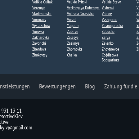
Velikie Guliaki
Velikie Pritski
Velikie Stavy
V
Veremye
Verkhnyaya Dubecnya
Vishenki​
V
Vladimirovka
Volinaia Tarasivka
Volnoe​
V
Voropaev​
Vorzel​
Vyshgorod
W
Wytatschow​
Yagotin
Yasnogorodka​
Y
Yurovka​
Zabirye​
Zabuche
Z
Zakharovka​
Zalesye
Zarya
Z
Zavorichi
Zazimye
Zelenko
Z
Zherdova​
Zhornovka​
Zhovtnevoe
Z
Zhukovtsy
Сhaika
Софіївська
Борщагівка​
nstleistungen
Bewertungengen
Blog
Zahlung für die
) 931-13-11
tectiveKiev
ctive
v.kyiv@gmail.com