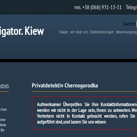
тел.
+38 (068) 931-13-11
Teleg
Suchen
igator. Kiew
Haupt
wir über uns
Dienstleistungen
Bewertungeng
Privatdetektiv Chernogorodka
VIEWS
Aufmerksamer Überprüfen Sie Ihre Kontaktinformatione
 tun.
werden wir nicht in der Lage sein, Ihnen zu antworten. 
Vertretern nicht in Kontakt gebracht werden, rufen Sie
eine
aufgeführt sind, und lassen Sie uns wissen
 ohne
 Ihr