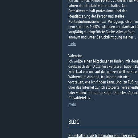
Ich suchte nach einer Person, zu der ich vor vi
Jahren den Kontakt verloren hatte. Das
Detektivteam half professionell bei der
Identifizierung der Person und stellte
Kontaktinformationen zur Verfügung. Ich bin m
dem Ergebnis 1000% zufrieden und dankbar fü
sorgfältig durchgeführte Suche. Alles erfolgt
anonym und unter Berücksichtigung meiner…
mehr
Valentine
Ich wollte einen Mitschüler zu finden, mit den
direkt nach dem Abschluss verlassen haben. D
Schicksal von uns auf der ganzen Welt verstreu
Während im Ausland, ich konnte mir nicht
vorstellen, wie ich finden kann. Und "zu Fuß r
über das Internet zu" Ich stolperte, versehentli
oder vielleicht Intuition sagte Detective Agenc
"Privatdetektiv…
mehr
BLOG
So erhalten Sie Informationen über eine