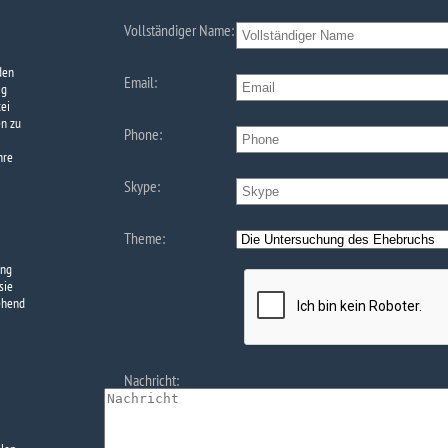
Vollständiger Name:
den
Email:
ag
ei
en zu
Phone:
hre
Skype:
Theme:
ing
sie
ehend
Nachricht: