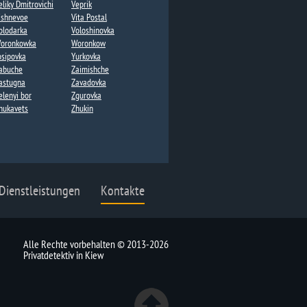
eliky Dmitrovichi​
Veprik
ishnevoe
Vita Postal​
olodarka
Voloshinovka
oronkowka​
Woronkow​
osipovka
Yurkovka
abuche
Zaimishche
astugna
Zavadovka
elenyi bor
Zgurovka
hukavets
Zhukin​
 Dienstleistungen
Kontakte
Alle Rechte vorbehalten © 2013-2026
Privatdetektiv in Kiew