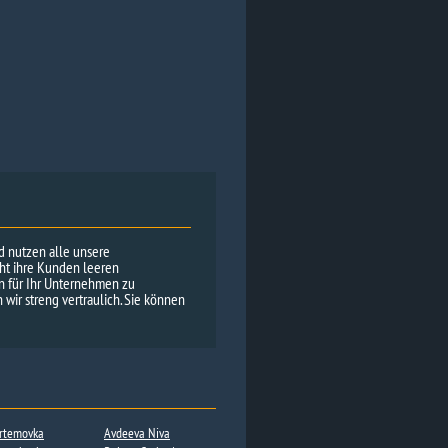
nd nutzen alle unsere
cht ihre Kunden leeren
en für Ihr Unternehmen zu
wir streng vertraulich. Sie können
rtemovka
Avdeeva Niva