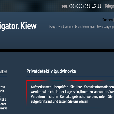
тел.
+38 (068) 931-13-11
Teleg
Suchen
igator. Kiew
Haupt
wir über uns
Dienstleistungen
Bewertungeng
Privatdetektiv Lyudvinovka
VIEWS
 war
Aufmerksamer Überprüfen Sie Ihre Kontaktinformatione
eit.
werden wir nicht in der Lage sein, Ihnen zu antworten. 
.
Vertretern nicht in Kontakt gebracht werden, rufen Sie
4181 ,
aufgeführt sind, und lassen Sie uns wissen
.com ,
uki.98