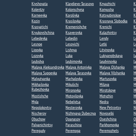
Kivshovata
Klavdievo-Tarasovo
Knyazhichi
K
Kolentzy
Kolonschyna
Konyusha
K
Korneevka
Korolivka
Kotsyubinskoe
K
Kozin​
Krasilovka
Krasnaya Slobodka​
K
Krasyatichi
Kremenishche​
Krenichi
K
Kryukovshchina​
Ksaverovka
Kulazhintsy​
K
Lebedevka
Lebedin​
Lendy​
L
Lesnoe​
Lesovichi​
Letki​
L
Lipovka
Lishnya
Litvinovka
L
Lozovka​
Luka
Lukiyanobskaya
L
Lyubidva​
Lyubimovka​
Lyudvinovka
L
Malaya Aleksandrovka​
Malaya Antonivka
Malaya Olshanka
M
Malaya Supoevka
Malaya Tarasovka
Malaya Vilshanka​
M
Malyutyanka​
Marhalovka
Martusovka
M
Mikhailovka
Mikulichi
Milaya
M
Rubezhovka
Mironovka
Mirotskoye​
M
Mostishche
Motovilovka
Motyzhin
M
Myla
Nebelytsa
Nedra
N
Nepolokovtsy
Nesterovka​
New Petrovtsy​
N
Nischerov
Nizhnyaya Dubecnya​
Novoselki​
N
Obuchow
Opanasov
Oseshchina​
O
Palyanichintsy
Paraschina​
Parkhomovka
P
Peregudy​
Peremoga​
Peremozhets​
P
K