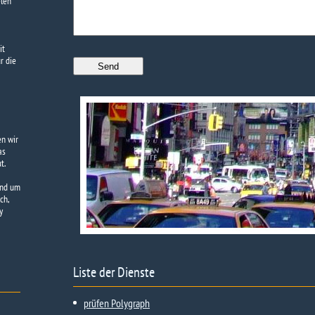
elen
it
r die
en wir
as
t.
und um
ch,
y
Liste der Dienste
prüfen Polygraph