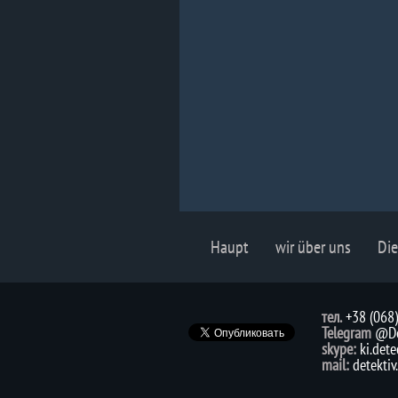
Haupt
wir über uns
Die
тел.
+38 (068
Telegram
@De
skype:
ki.dete
mail:
detekti