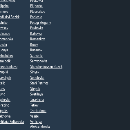
Peskovka
ilipcha
Pilipovka
irnovo​
Plesetskoe
odilskyi Bezirk
Podlesie​
oliske
Pologi Verguny
rotsev​
Pukhovka​
akitnoe
Rakovka​
omanivka
Romankov​
ovzhi​
Rowy
udnya​
Rusanov​
zhishchev​
Salivonki
emipolki​​
Semyonovka
hevchenkovo​
Shevchenkovskii Bezirk
hupiki
Sinyak
lavutych
Sobolevka
taiki
Stari Petrivtsi
tavy
Stepok​
uvid​
Svetilnya​
ychevka
Tarashcha
erezino
Tetiev
ipolis​
Tzentralnoe
akhovka
Vasilki
elikaia Soltanivka
Velikaya
Aleksandrovka