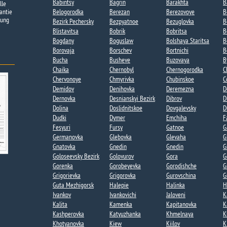
Babintsy
Bagrin
Barakhta
B
lle
antie
Belogorodka
Berezan
Berezovoye​
B
tung
Bezirk Pechersky
Bezpyatnoe
Bezuglovka​
B
Blistavitsa
Bobrik
Bobritsa​
B
Bogdany​
Boguslaw
Bolshaya Staritsa​
B
Borovaja
Borschev
Bortnichi​
B
Bucha
Busheve
Buzovaya​
B
Chaika​
Chernobyl
Chernogorodka
C
Chervonoye
Chmyrivka
Chubinskoe​
C
Demidov
Denihovka
Deremezna
D
Dernovka
Desnianskyi Bezirk
Dibrov
D
Dolina​
Doslidnitskoe
Dovgalevsky
D
Dudki​
Dymer
Emchiha
F
Fesyuri
Fursy
Gatnoe​
G
Germanovka​
Glebovka
Glevaha
G
Gnatovka​
Gnedin
Gnedin​
G
Goloseevsky Bezirk
Golovurov
Gora​
G
Gorenka​
Gorobeyevka​
Gorodishche​
G
Grigorievka​
Grigorovka​
Gurovschina​
G
Guta Mezhigorsk​
Halepie​
Halinka
H
Ivankov
Ivankovichi
Jaloveni
K
Kalita​
Kamenka
Kapitanovka​
K
Kashperovka
Katyuzhanka​
Khmelnaya​
K
Khotyanovka
Kiew
Kiilov​
K