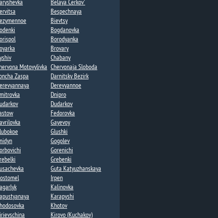
aryshevka
Belaya Cerkov'
ervitsa
Bespechnaya
ezymennoe​
Bievtsy
odenki​
Bogdanovka​​
orispol
Borodyanka
oyarka
Brovary
yshiv
Chabany
hervona Motovylivka
Chervonaja Sloboda
oncha Zaspa​
Darnitsky Bezirk
erevyannaya​
Derevyannoe
mitrovka
Dnipro
udarkov
Dudarkov​​
astow
Fedorovka​
avrilovka​
Gayevoy​
lubokoe
Glushki
nidyn
Gogolev​
orbovichi
Gorenichi​
rebelki​
Grebenki
usachevka​
Guta Katyuzhanskaya​
ostomel
Irpen
agarlyk
Kalinovka
apustyanaya​
Karapyshi
hodosovka​
Khotov​
irievschina
Kirovo (Kuchakov)