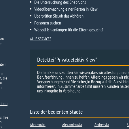
Die Untersuchung des Ehebruchs
Videoüberwachung einer Person in Kiew
Überprüfen Sie, ob das Abhören
Personen suchen
Wo soll ich anfangen für die Eltern gesucht?
ren
ALLE SERVICES
en
Detektei "Privatdetektiv Kiew"
eitem
Drehen Sie uns, sollten Sie wissen, dass wir alles tun, um u
 in
Berufserfahrung , Ihnen zu helfen. Allerdings geben wir ni
, die
Versprechungen, sind Sie sicher, in Bezug auf die Aussicht
zu
informieren. In Zusammenarbeit mit unseren Kunden halten 
n
uns inkognito in Verbindung.
einen
Liste der bedienten Städte
s ihre
h
Abramovka
Alexandrowka
Andreevka
A
n.