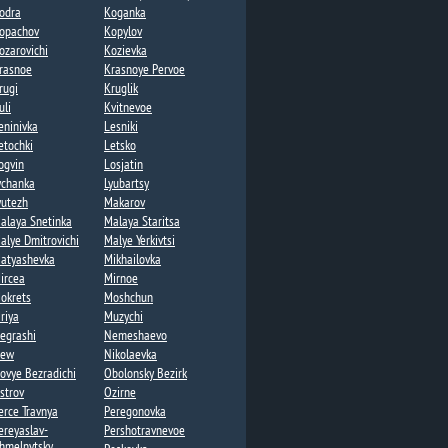
odra
Koganka
opachov​
Kopylov
ozarovichi​
Kozievka
rasnoe
Krasnoye Pervoe​
rugi
Kruglik​
uli
Kvitnevoe​
eninivka​
Lesniki​
etochki​
Letsko
ogvin
Losjatin
ychanka​
Lyubartsy​
yutezh
Makarov
alaya Snetinka
Malaya Staritsa
alye Dmitrovichi​
Malye Yerkivtsi​
atyashevka​
Mikhailovka
ircea​
Mirnoe
okrets​
Moshchun​
riya
Muzychi
egrashi​
Nemeshaevo​
ew​
Nikolaevka​
ovye Bezradichi​
Obolonsky Bezirk
strov
Ozirne
erce Travnya
Peregonovka​
ereyaslav-
Pershotravnevoe​
hmelnytsky