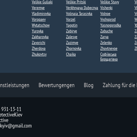
Velikie Guliaki
Velikie Pritski
Velikie Stavy
V
Veremye
Verkhnyaya Dubecnya
Vishenki​
V
Vladimirovka
Volinaia Tarasivka
Volnoe​
V
Voropaev​
Vorzel​
Vyshgorod
W
Wytatschow​
Yagotin
Yasnogorodka​
Y
Yurovka​
Zabirye​
Zabuche
Z
Zakharovka​
Zalesye
Zarya
Z
Zavorichi
Zazimye
Zelenko
Z
Zherdova​
Zhornovka​
Zhovtnevoe
Z
Zhukovtsy
Сhaika
Софіївська
Борщагівка​
nstleistungen
Bewertungengen
Blog
Zahlung für die
) 931-13-11
tectiveKiev
ctive
v.kyiv@gmail.com