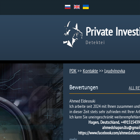
Private Invest
Detektei
PDK
>>
Kontakte
>>
Lyudvinovka
Bewertungen
ALL RE
Ahmed Eldesouki
Ich arbeite seit 2024 mit Ihnen zusammen und
in dieser Zeit stets sehr zufrieden mit Ihrer Arb
Ich kann Sie uneingeschränkt weiterempfehlen
Hagen, Deutschland, +491515439
ahmedshapan.ltu@gmail
https://www.facebook.com/ahmed.eldeso
mehr