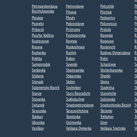
Petropavlovskaya
Petrovskoye​​
Petrushki​
P
Borshchagovka​​
Pilyava
Pinchuk
P
Ploskoe
Plyuty
Podgortsy
P
Pogreby​
Pokrovskoye​
Polcovnicie
P
Priborsk
Pristromy
Proliski​
P
Puscha Voditsa​
Pustovarovka
Ragovka
R
Rastesnoye
Revnoe
Rogosow
R
Rosava
Roskoshnaja
Roslavichi
R
Rozhevka​
Rozhni​
Rudnya-Dymerskaya​
R
Rykhta​
Rykun
Rytni​
R
Samgorodok
Savenki​
Schaslivoe
S
Senkovka​
Shamraevka
Shcherbanovka
S
Shibene
Shkarovka
Shpitki​
S
Sitnyaki
Skibin​
Skvira
S
Solomensky Bezirk
Soshnikov​
Stadnitsa
S
Staroe​
Stary Bezradichi
Stavishche
S
Stoyanka​
Sukholuchye​
Sulimovka​
S
Svitanok
Svyatopetrovskoye​
Svyatoshinsky Bezirk
S
Tarasovka​
Tarasovshchina
Tatsenki​
T
Tolokun​
Tomilovka
Trebuhov
Tr
Ukrainka
Ustimovka
Uzyn
V
Vasilkov
Velikaia Dymerka
Velikaia Snetinka
V