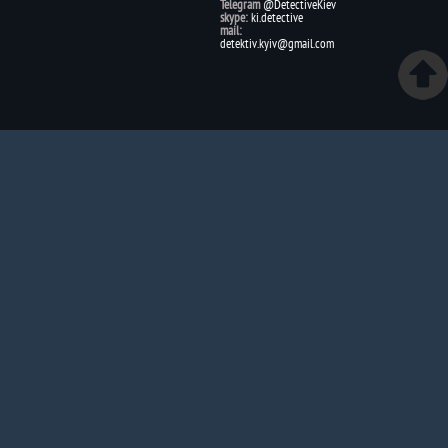
Telegram
@DetectiveKiev
skype:
ki.detective
mail:
detektiv.kyiv@gmail.com