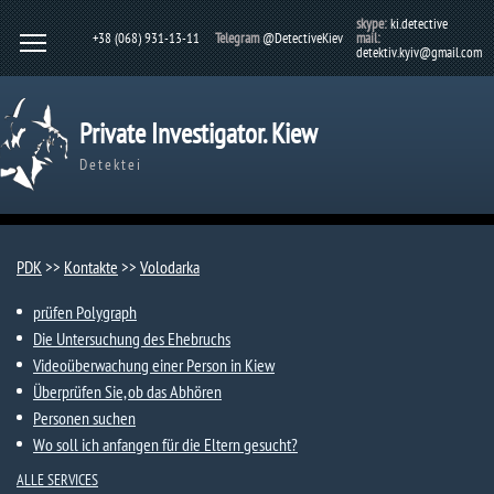
skype:
ki.detective
+38 (068) 931-13-11
Telegram
@DetectiveKiev
mail:
detektiv.kyiv@gmail.com
Private Investigator. Kiew
Detektei
PDK
>>
Kontakte
>>
Volodarka
prüfen Polygraph
Die Untersuchung des Ehebruchs
Videoüberwachung einer Person in Kiew
Überprüfen Sie, ob das Abhören
Personen suchen
Wo soll ich anfangen für die Eltern gesucht?
ALLE SERVICES