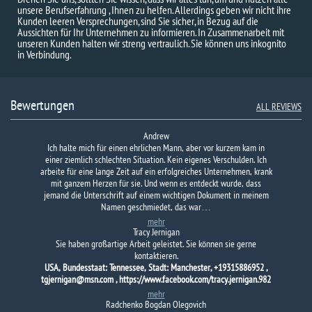
unsere Berufserfahrung , Ihnen zu helfen. Allerdings geben wir nicht ihre
Kunden leeren Versprechungen, sind Sie sicher, in Bezug auf die
Aussichten für Ihr Unternehmen zu informieren. In Zusammenarbeit mit
unseren Kunden halten wir streng vertraulich. Sie können uns inkognito
in Verbindung.
Bewertungen
ALL REVIEWS
Andrew
Ich halte mich für einen ehrlichen Mann, aber vor kurzem kam in
einer ziemlich schlechten Situation. Kein eigenes Verschulden. Ich
arbeite für eine lange Zeit auf ein erfolgreiches Unternehmen, krank
mit ganzem Herzen für sie. Und wenn es entdeckt wurde, dass
jemand die Unterschrift auf einem wichtigen Dokument in meinem
Namen geschmiedet, das war…
mehr
Tracy Jernigan
Sie haben großartige Arbeit geleistet. Sie können sie gerne
kontaktieren.
USA, Bundesstaat: Tennessee, Stadt: Manchester, +19315886952 ,
tgjernigan@msn.com , https://www.facebook.com/tracy.jernigan.982
mehr
Radchenko Bogdan Olegovich