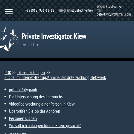
skype:
ki.detective
+38 (068) 931-13-11
Telegram
@DetectiveKiev
mail:
detektiv.kyiv@gmail.com
Private Investigator. Kiew
Detektei
PDK
>>
Dienstleistungen
>>
Suche im Internet-Betrug, Kriminalität Untersuchung Netzwerk
prüfen Polygraph
Die Untersuchung des Ehebruchs
Videoüberwachung einer Person in Kiew
Überprüfen Sie, ob das Abhören
Personen suchen
Wo soll ich anfangen für die Eltern gesucht?