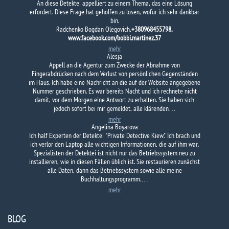
An diese Detektei appelliert zu einem Thema, das eine Lösung
erfordert. Diese Frage hat geholfen zu lösen, wofür ich sehr dankbar
bin.
Radchenko Bogdan Olegovich,
+380968455798,
www.facebook.com/bobbi.martinez.37
mehr
Alesja
Appell an die Agentur zum Zwecke der Abnahme von
Fingerabdrücken nach dem Verlust von persönlichen Gegenständen
im Haus. Ich habe eine Nachricht an die auf der Website angegebene
Nummer geschrieben. Es war bereits Nacht und ich rechnete nicht
damit, vor dem Morgen eine Antwort zu erhalten. Sie haben sich
jedoch sofort bei mir gemeldet, alle klärenden…
mehr
Angelina Boyarova
Ich half Experten der Detektei "Private Detective Kiew." Ich brach und
ich verlor den Laptop alle wichtigen Informationen, die auf ihm war.
Spezialisten der Detektei ist nicht nur das Betriebssystem neu zu
installieren, wie in diesen Fällen üblich ist. Sie restaurieren zunächst
alle Daten, dann das Betriebssystem sowie alle meine
Buchhaltungsprogramm.…
mehr
BLOG