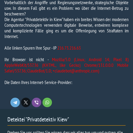
Vorbehaltlich der Angriffe und Regierungsnetzwerke, strategische Objekte
usw. In diesem Fall gibt es ein Problem: wo über die Internet-Betrug zu
beschweren?
Die Agentur "Privatdetektiv in Kiew" haben ein breites Wissen der modernen
Computertechnologien verwenden digitale Beweise, entwirren komplexe
und komplizierte Fälle ging es um die Offenlegung von Straftaten im
Internet.
Alle linken Spuren Ihre Spur - IP
216.73.216.63
Ihr Browser ist nicht -
Mozilla/5.0 (Linux; Android 14; Pixel 8)
AppleWebKit/537.36 (KHTML, like Gecko) Chrome/131.0.0.0 Mobile
Safari/537.36; ClaudeBot/1.0; +claudebot@anthropic.com)
Die Daten Ihres Internet-Service-Provider:
Detektei "Privatdetektiv Kiew"
Drehen Sie uns, sollten Sie wissen, dass wir alles tun, um und nutzen alle