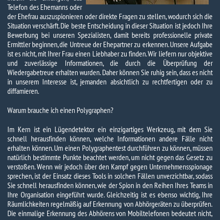
Telefon des Ehemanns oder
der Ehefrau auszuspionieren oder direkte Fragen zu stellen, wodurch sich die
Situation verschärft. Die beste Entscheidung in dieser Situation ist jedoch Ihre
Bewerbung bei unseren Spezialisten, damit bereits professionelle private
Ermittler beginnen, die Untreue der Ehepartner zu erkennen. Unsere Aufgabe
ist es nicht, mit Ihrer Frau einen Liebhaber zu finden. Wir liefern nur objektive
und zuverlässige Informationen, die durch die Überprüfung der
Wiedergabetreue erhalten wurden. Daher können Sie ruhig sein, dass es nicht
in unserem Interesse ist, jemanden absichtlich zu rechtfertigen oder zu
diffamieren.
Warum brauche ich einen Polygraphen?
Im Kern ist ein Lügendetektor ein einzigartiges Werkzeug, mit dem Sie
schnell herausfinden können, welche Informationen andere Fälle nicht
erhalten können. Um einen Polygraphentest durchführen zu können, müssen
natürlich bestimmte Punkte beachtet werden, um nicht gegen das Gesetz zu
verstoßen. Wenn wir jedoch über den Kampf gegen Unternehmensspionage
sprechen, ist der Einsatz dieses Tools in solchen Fällen unverzichtbar, sodass
Sie schnell herausfinden können, wie der Spion in den Reihen Ihres Teams in
Ihre Organisation eingeführt wurde. Gleichzeitig ist es ebenso wichtig, Ihre
Räumlichkeiten regelmäßig auf Erkennung von Abhörgeräten zu überprüfen.
Die einmalige Erkennung des Abhörens von Mobiltelefonen bedeutet nicht,