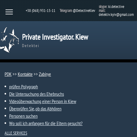
skype:
ki.detective
+38 (068) 931-13-11
Telegram
@DetectiveKiev
mail:
detektiv.kyiv@gmail.com
Private Investigator. Kiew
Detektei
PDK
>>
Kontakte
>>
Zabirye​
prüfen Polygraph
Die Untersuchung des Ehebruchs
Videoüberwachung einer Person in Kiew
Überprüfen Sie, ob das Abhören
Personen suchen
Wo soll ich anfangen für die Eltern gesucht?
ALLE SERVICES