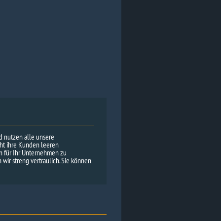
nd nutzen alle unsere
cht ihre Kunden leeren
en für Ihr Unternehmen zu
wir streng vertraulich. Sie können