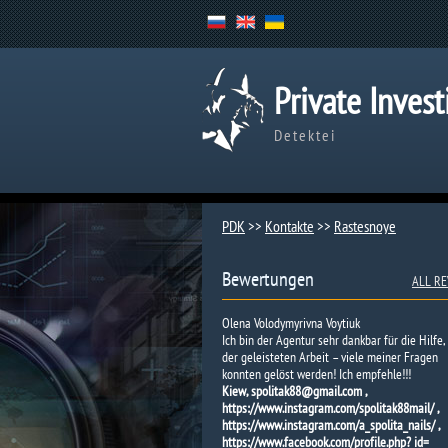
Private Invest
Detektei
PDK
>>
Kontakte
>>
Rastesnoye
Bewertungen
ALL RE
Olena Volodymyrivna Voytiuk
Ich bin der Agentur sehr dankbar für die Hilfe,
der geleisteten Arbeit – viele meiner Fragen
konnten gelöst werden! Ich empfehle!!!
Kiew, spolitak88@gmail.com ,
https://www.instagram.com/spolitak88mail/ ,
https://www.instagram.com/a_spolita_nails/ ,
https://www.facebook.com/profile.php? id=