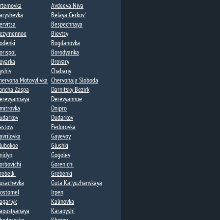
rtemovka
Avdeeva Niva
aryshevka
Belaya Cerkov'
ervitsa
Bespechnaya
ezymennoe​
Bievtsy
odenki​
Bogdanovka​​
orispol
Borodyanka
oyarka
Brovary
yshiv
Chabany
hervona Motovylivka
Chervonaja Sloboda
oncha Zaspa​
Darnitsky Bezirk
erevyannaya​
Derevyannoe
mitrovka
Dnipro
udarkov
Dudarkov​​
astow
Fedorovka​
avrilovka​
Gayevoy​
lubokoe
Glushki
nidyn
Gogolev​
orbovichi
Gorenichi​
rebelki​
Grebenki
usachevka​
Guta Katyuzhanskaya​
ostomel
Irpen
agarlyk
Kalinovka
apustyanaya​
Karapyshi