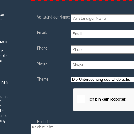
ren
Vollständiger Name:
en
Email:
eitem
Phone:
 in
, die
zu
Skype:
n
Theme:
einen
s ihre
h
n.
lle
antie
tung
Nachricht: