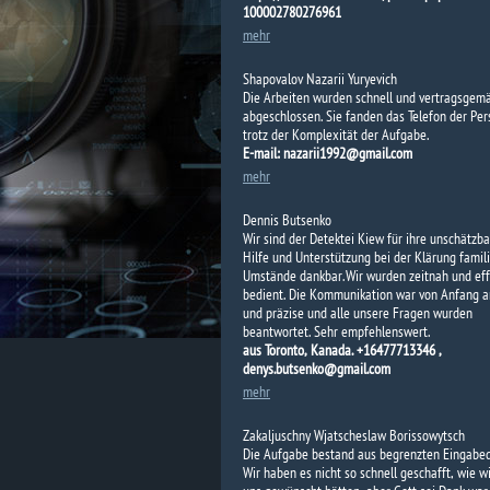
100002780276961
mehr
Shapovalov Nazarii Yuryevich
Die Arbeiten wurden schnell und vertragsgem
abgeschlossen.
Sie fanden das Telefon der Per
trotz der Komplexität der Aufgabe.
E-mail: nazarii1992@gmail.com
mehr
Dennis Butsenko
Wir sind der Detektei Kiew für ihre unschätzb
Hilfe und Unterstützung bei der Klärung famil
Umstände dankbar. Wir wurden zeitnah und eff
bedient. Die Kommunikation war von Anfang a
und präzise und alle unsere Fragen wurden
beantwortet. Sehr empfehlenswert.
aus Toronto, Kanada. +16477713346 ,
denys.butsenko@gmail.com
mehr
Zakaljuschny Wjatscheslaw Borissowytsch
Die Aufgabe bestand aus begrenzten Eingabed
Wir haben es nicht so schnell geschafft, wie wi