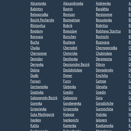
Abramovka
Alexandrowka
Andreevka
A
Babintsy
Bagrin
Barakhta
B
Belogorodka
Berezan
Berezovoye​
B
Bezirk Pechersky
Bezpyatnoe
Bezuglovka​
B
Blistavitsa
Bobrik
Bobritsa​
B
Bogdany​
Boguslaw
Bolshaya Staritsa​
B
Borovaja
Borschev
Bortnichi​
B
Bucha
Busheve
Buzovaya​
B
Chaika​
Chernobyl
Chernogorodka
C
Chervonoye
Chmyrivka
Chubinskoe​
C
Demidov
Denihovka
Deremezna
D
Dernovka
Desnianskyi Bezirk
Dibrov
D
Dolina​
Doslidnitskoe
Dovgalevsky
D
Dudki​
Dymer
Emchiha
F
Fesyuri
Fursy
Gatnoe​
G
Germanovka​
Glebovka
Glevaha
G
Gnatovka​
Gnedin
Gnedin​
G
Goloseevsky Bezirk
Golovurov
Gora​
G
Gorenka​
Gorobeyevka​
Gorodishche​
G
Grigorievka​
Grigorovka​
Gurovschina​
G
Guta Mezhigorsk​
Halepie​
Halinka
H
Ivankov
Ivankovichi
Jaloveni
K
Kalita​
Kamenka
Kapitanovka​
K