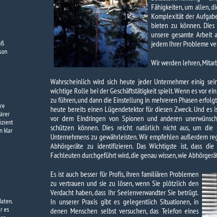
Fähigkeiten, um allen, d
Komplexität der Aufgabe 
bieten zu können. Dies 
unsere gesamte Arbeit a
äß
jedem Ihrer Probleme ve
son
Wir werden lehren, Mitar
Wahrscheinlich wird sich heute jeder Unternehmer einig sei
wichtige Rolle bei der Geschäftstätigkeit spielt. Wenn es vor ein
zu führen, und dann die Einstellung in mehreren Phasen erfol
are
heute bereits einen Lügendetektor für diesen Zweck. Und es is
iärer
vor dem Eindringen von Spionen und anderen unerwünschte
izient
schützen können. Dies reicht natürlich nicht aus, um die 
n klar
Unternehmens zu gewährleisten. Wir empfehlen außerdem re
Abhörgeräte zu identifizieren. Das Wichtigste ist, dass d
Fachleuten durchgeführt wird, die genau wissen, wie Abhörger
Es ist auch besser für Profis, ihren familiären Problemen
zu vertrauen und sie zu lösen, wenn Sie plötzlich den
Verdacht haben, dass Ihr Seelenverwandter Sie betrügt.
aten.
In unserer Praxis gibt es gelegentlich Situationen, in
r es
denen Menschen selbst versuchen, das Telefon eines