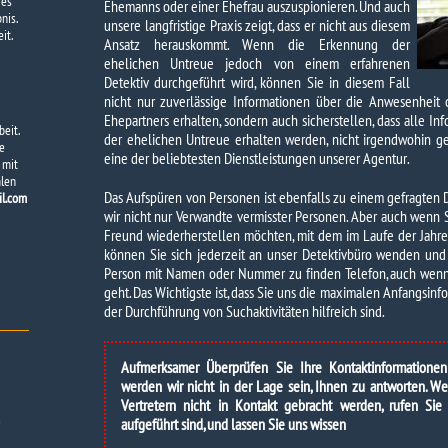
 es
Ehemanns oder einer Ehefrau auszuspionieren. Und auch
nis.
unsere langfristige Praxis zeigt, dass er nicht aus diesem
it.
Ansatz herauskommt. Wenn die Erkennung der
ehelichen Untreue jedoch von einem erfahrenen
Detektiv durchgeführt wird, können Sie in diesem Fall
nicht nur zuverlässige Informationen über die Anwesenheit
Ehepartners erhalten, sondern auch sicherstellen, dass alle I
beit.
der ehelichen Untreue erhalten werden, nicht irgendwohin gel
ie
eine der beliebtesten Dienstleistungen unserer Agentur.
 mit
hlen
Das Aufspüren von Personen ist ebenfalls zu einem gefragten 
il.com
wir nicht nur Verwandte vermisster Personen. Aber auch wenn 
Freund wiederherstellen möchten, mit dem im Laufe der Jahre
können Sie sich jederzeit an unser Detektivbüro wenden und
Person mit Namen oder Nummer zu finden Telefon, auch wenn
geht. Das Wichtigste ist, dass Sie uns die maximalen Anfangsinf
der Durchführung von Suchaktivitäten hilfreich sind.
Aufmerksamer Überprüfen Sie Ihre Kontaktinformatione
werden wir nicht in der Lage sein, Ihnen zu antworten. 
Vertretern nicht in Kontakt gebracht werden, rufen Sie
aufgeführt sind, und lassen Sie uns wissen