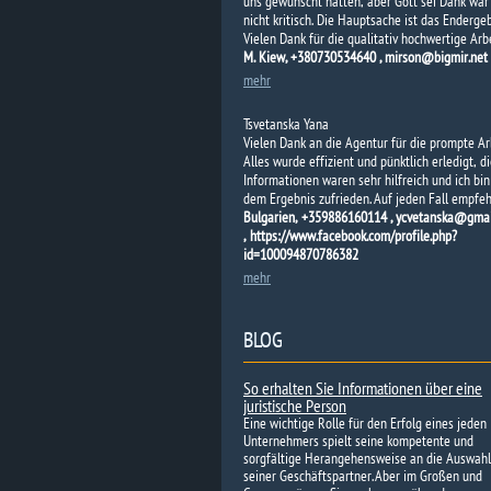
uns gewünscht hätten, aber Gott sei Dank war
nicht kritisch. Die Hauptsache ist das Endergeb
Vielen Dank für die qualitativ hochwertige Arbe
M. Kiew, +380730534640 , mirson@bigmir.net
mehr
Tsvetanska Yana
Vielen Dank an die Agentur für die prompte Ar
Alles wurde effizient und pünktlich erledigt, d
Informationen waren sehr hilfreich und ich bin
dem Ergebnis zufrieden. Auf jeden Fall empfe
Bulgarien, +359886160114 , ycvetanska@gma
, https://www.facebook.com/profile.php?
id=100094870786382
mehr
BLOG
So erhalten Sie Informationen über eine
juristische Person
Eine wichtige Rolle für den Erfolg eines jeden
Unternehmers spielt seine kompetente und
sorgfältige Herangehensweise an die Auswahl
seiner Geschäftspartner. Aber im Großen und