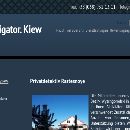
тел.
+38 (068) 931-13-11
Teleg
Suchen
igator. Kiew
Haupt
wir über uns
Dienstleistungen
Bewertungeng
Privatdetektiv Rastesnoye
VIEWS
Die Mitarbeiter unsere
 dank
Bezirk Wyschgorodski in 
in ihren Aktivitäten t
verschwendet. Zusätzlich
Anzahl von Personen, 
Unterstützung bieten. W
Selbstentwicklung u