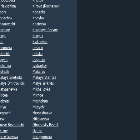
hodosovka​
Khotov​
irievschina
Kirovo (Kuchakov)
odra
Koganka
opachov​
Kopylov
ozarovichi​
Kozievka
rasnoe
Krasnoye Pervoe​
rugi
Kruglik​
uli
Kvitnevoe​
eninivka​
Lesniki​
etochki​
Letsko
ogvin
Losjatin
ychanka​
Lyubartsy​
yutezh
Makarov
alaya Snetinka
Malaya Staritsa
alye Dmitrovichi​
Malye Yerkivtsi​
atyashevka​
Mikhailovka
ircea​
Mirnoe
okrets​
Moshchun​
riya
Muzychi
egrashi​
Nemeshaevo​
ew​
Nikolaevka​
ovye Bezradichi​
Obolonsky Bezirk
strov
Ozirne
erce Travnya
Peregonovka​