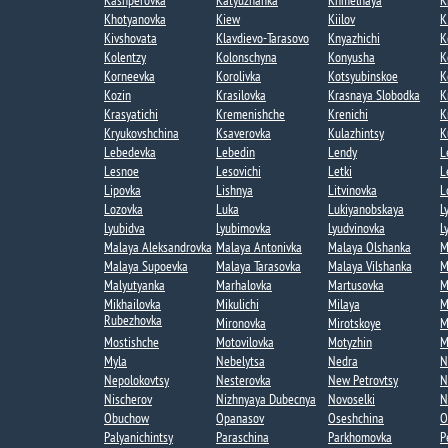
Kashperovka
Katyuzhanka​
Khmelnaya​
K
Khotyanovka
Kiew
Kiilov​
K
Kivshovata
Klavdievo-Tarasovo
Knyazhichi
K
Kolentzy
Kolonschyna
Konyusha
K
Korneevka
Korolivka
Kotsyubinskoe
K
Kozin​
Krasilovka
Krasnaya Slobodka​
K
Krasyatichi
Kremenishche​
Krenichi
K
Kryukovshchina​
Ksaverovka
Kulazhintsy​
K
Lebedevka
Lebedin​
Lendy​
L
Lesnoe​
Lesovichi​
Letki​
L
Lipovka
Lishnya
Litvinovka
L
Lozovka​
Luka
Lukiyanobskaya
L
Lyubidva​
Lyubimovka​
Lyudvinovka
L
Malaya Aleksandrovka​
Malaya Antonivka
Malaya Olshanka
M
Malaya Supoevka
Malaya Tarasovka
Malaya Vilshanka​
M
Malyutyanka​
Marhalovka
Martusovka
M
Mikhailovka
Mikulichi
Milaya
M
Rubezhovka
Mironovka
Mirotskoye​
M
Mostishche
Motovilovka
Motyzhin
M
Myla
Nebelytsa
Nedra
N
Nepolokovtsy
Nesterovka​
New Petrovtsy​
N
Nischerov
Nizhnyaya Dubecnya​
Novoselki​
N
Obuchow
Opanasov
Oseshchina​
O
Palyanichintsy
Paraschina​
Parkhomovka
P