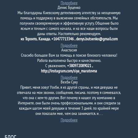
Подробнее
Денис Буценко
Мы благодарны Киевскому детективному агентству за неоценимую
помощь и поддержку в выяснении семейных обстоятельств. Мы
получили своевременную и эффективную услугу. Общение было
ясным и точным с самого начала, и на все наши вопросы были
даны ответы. Настоятельно рекомендуем.
из Торонто, Канада. +16477713346 , denys.butsenko@gmail.com
Подробнее
Анастасия
Спасибо большое Вам за помощь в поиске близкого человека!
Работа выполнена быстро и качественно.
С уважением,
+380972089021 ,
http://instagram.com/siya_maratovna
Подробнее
Вехби Суку
Привет, меня зовут Уэхби. я из другой страны, и моя девушка не
отвечала на мои звонки, сообщения, письма. поэтому я сомневался,
что она с кем-то другим. Вот почему я нашел эту компанию в
Интернете. они были очень профессиональными. и они следили за
каждым шагом моей девушки в течение 3 дней. по крайней мере
они показали мне, чем она занимается. и…
Подробнее
БЛОГ