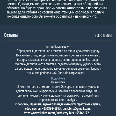
помочь. Однако, мы не даем своим клиентам пустых обещаний, вы
обязательно будете проинформированы относительно перспективы
вашего дела. Работая со своими клиентами, мы соблюдаем полную
конфиденциальность. Вы можете обратиться к нам инкогнито.
Отзывы
ВСЕ ОТЗЫВЫ
Антон Васильевич.
Обращался в детективное агентство по очень деликатному делу.
Нужно было подтвердить мое отцовство, сделать это нужно было
быстро, так как до суда оставалось всего три недели. Благодаря
участию детективного агентства, сделать экспертизу удалось всего
за две недели, мое отцовство юридически подтвердилось. Теперь я
знаю, что ребенок мой. Спасибо сотрудникам…
Подробнее
Thierry Birs
Я имел контакт с этим агентством. Они сразу поняли ситуацию и
действовали очень эффективно. Это была пропавшая ситуация, и
они мне помогли. Я очень доволен их услугами. Не стесняйтесь
спрашивать их о чем-нибудь.
г. Версаль, Франция, адвокат по недвижимости страховые случаи,
сбор долгов. +33688441893 , Juridbirs@gmail.com ,
https://www.linkedin.com/in/thierry-birs-193166172…