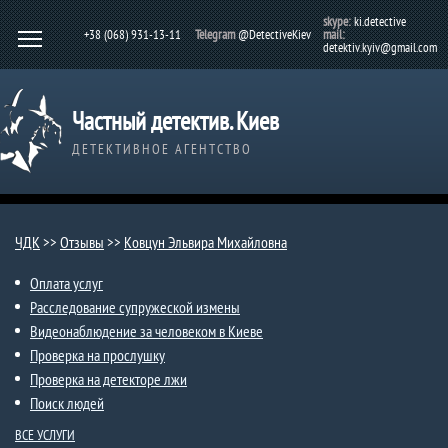
skype:
ki.detective
+38 (068) 931-13-11
Telegram
@DetectiveKiev
mail:
detektiv.kyiv@gmail.com
Частный детектив. Киев
ДЕТЕКТИВНОЕ АГЕНТСТВО
ЧДК
>>
Отзывы
>>
Ковцун Эльвира Михайловна
Оплата услуг
Расследование супружеской измены
Видеонаблюдение за человеком в Киеве
Проверка на прослушку
Проверка на детекторе лжи
Поиск людей
ВСЕ УСЛУГИ