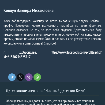
Ковцун Эльвира Михайловна
Хочу поблагодарить команду за четко выполненную задачу. Ребята -
профи. Проверили моего возможного партнёра по всем фронтам.
Человек оказался не тем, за кого себя выдавал. Доказательную базу
предоставили весьма впечатляющую и неоспоримую.А на кону, между
прочим, стояла немалая сумма. Хоть и заплатил я за услугу тоже немало,
но сэкономил в разы больше! Спасибо!
г. Доброполье, https://www.facebook.com/profile.php?
id=61550754825717
Детективное агентство "Частный детектив Киев”
Обращаясь к нам, вы должны знать, что мы приложим все усилия и
используем весь свой профессиональный опыт для того, чтобы вам