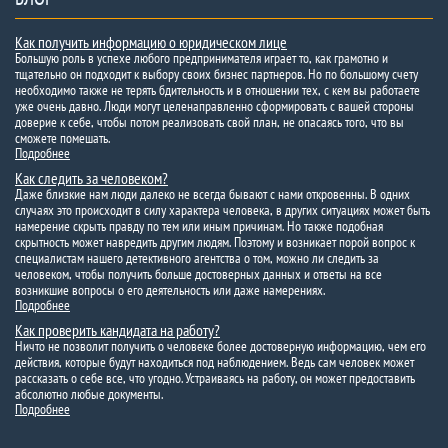
Как получить информацию о юридическом лице
Большую роль в успехе любого предпринимателя играет то, как грамотно и
тщательно он подходит к выбору своих бизнес партнеров. Но по большому счету
необходимо также не терять бдительность и в отношении тех, с кем вы работаете
уже очень давно. Люди могут целенаправленно сформировать с вашей стороны
доверие к себе, чтобы потом реализовать свой план, не опасаясь того, что вы
сможете помешать.
Подробнее
Как следить за человеком?
Даже близкие нам люди далеко не всегда бывают с нами откровенны. В одних
случаях это происходит в силу характера человека, в других ситуациях может быть
намерение скрыть правду по тем или иным причинам. Но также подобная
скрытность может навредить другим людям. Поэтому и возникает порой вопрос к
специалистам нашего детективного агентства о том, можно ли следить за
человеком, чтобы получить больше достоверных данных и ответы на все
возникшие вопросы о его деятельность или даже намерениях.
Подробнее
Как проверить кандидата на работу?
Ничто не позволит получить о человеке более достоверную информацию, чем его
действия, которые будут находиться под наблюдением. Ведь сам человек может
рассказать о себе все, что угодно. Устраиваясь на работу, он может предоставить
абсолютно любые документы.
Подробнее