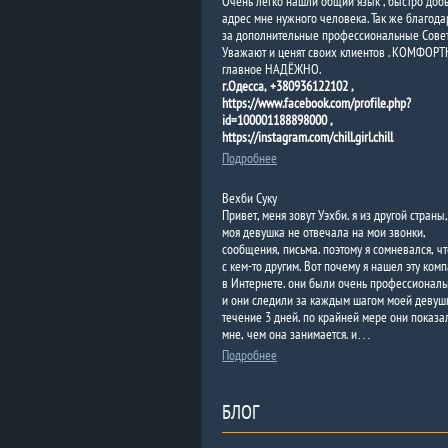
Очень легко нашли общий язык , быстро доб
адрес мне нужного человека. Так же благода
за дополнительные профессиональные Совет
Уважают и ценят своих клиентов . КОМФОРТН
главное НАДЁЖНО.
г.Одесса, +380936122102 ,
https://www.facebook.com/profile.php?
id=100001188898000 ,
https://instagram.com/chill.girl.chill
Подробнее
Вехби Суку
Привет, меня зовут Уэхби. я из другой страны,
моя девушка не отвечала на мои звонки,
сообщения, письма. поэтому я сомневался, чт
с кем-то другим. Вот почему я нашел эту ком
в Интернете. они были очень профессионал
и они следили за каждым шагом моей девуш
течение 3 дней. по крайней мере они показа
мне, чем она занимается. и…
Подробнее
БЛОГ