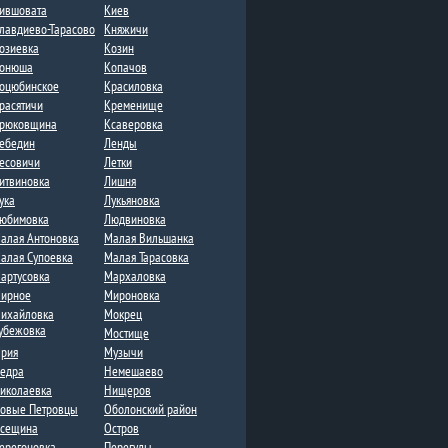
ившовата
Киев
лавдиево-Тарасово
Княжичи
озиевка
Козин
онюша
Копачов
оцюбинское
Красиловка
расятичи
Кременище
рюковщина
Ксаверовка
ебедин
Ленды​
есовичи
Летки​
итвиновка​
Лишня
ука
Лукьяновка
юбимовка
Людвиновка
алая Антоновка
Малая Вильшанка
алая Супоевка
Малая Тарасовка
артусовка
Мархаловка
ирное
Мироновка
ихайловка
Мокрец
убежовка
Мостище
рия
Музычи
едра
Немешаево
иколаевка
Нищеров
овые Петровцы
Оболонский район
сещина
Остров
ерегоновка
Перегуды