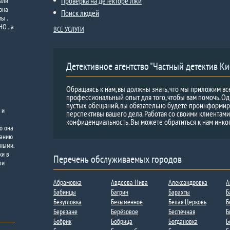
Проверка на детекторе лжи
ыли
рна
Поиск людей
ы .
О , а
ВСЕ УСЛУГИ
Детективное агентство "Частный детектив Ки
Обращаясь к нам, вы должны знать, что мы приложим вс
профессиональный опыт для того, чтобы вам помочь. Од
пустых обещаний, вы обязательно будете проинформи
 и
перспективы вашего дела. Работая со своими клиентам
конфиденциальность. Вы можете обратиться к нам инко
о она
панию
ьными.
ки в
Перечень обслуживаемых городов
ли
Абрамовка
Авдеева Нива
Александровка
А
Бабинцы
Багрин
Барахты
Б
Безугловка
Безыменное
Белая Церковь
Б
Березане
Берёзовое
Беспечная
Б
Бобрик
Бобрица​​
Богдановка
Б