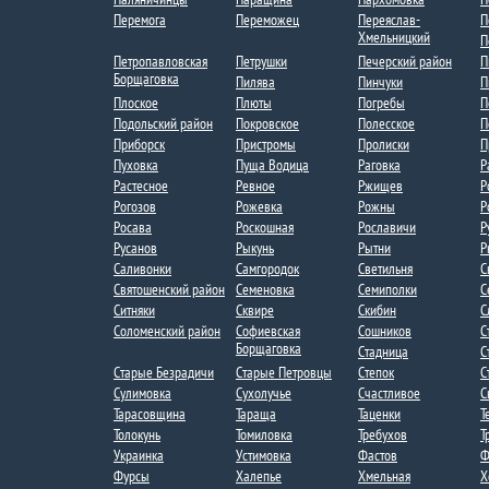
Перемога
Переможец
Переяслав-
П
Хмельницкий
П
Петропавловская
Петрушки
Печерский район
П
Борщаговка
Пилява
Пинчуки
П
Плоское​
Плюты
Погребы​
П
Подольский район
Покровское
Полесское
П
Приборск
Пристромы
Пролиски
П
Пуховка
Пуща Водица
Раговка
Р
Растесное
Ревное
Ржищев
Р
Рогозов
Рожевка
Рожны​
Р
Росава
Роскошная
Рославичи
Р
Русанов
Рыкунь​
Рытни​
Р
Саливонки
Самгородок
Светильня
С
Святошенский район
Семеновка
Семиполки
С
Ситняки
Сквире
Скибин​​
С
Соломенский район
Софиевская
Сошников
С
Борщаговка
Стадница
С
Старые Безрадичи
Старые Петровцы
Степок​
С
Сулимовка
Сухолучье​
Счастливое
С
Тарасовщина
Тараща
Таценки​
Т
Толокунь
Томиловка
Требухов
Т
Украинка
Устимовка
Фастов
Ф
Фурсы
Халепье
Хмельная
Х