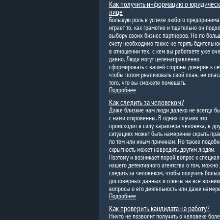
Как получить информацию о юридичес
лице
Большую роль в успехе любого предпринима
играет то, как грамотно и тщательно он подхо
выбору своих бизнес партнеров. Но по боль
счету необходимо также не терять бдительнос
в отношении тех, с кем вы работаете уже оч
давно. Люди могут целенаправленно
сформировать с вашей стороны доверие к се
чтобы потом реализовать свой план, не опас
того, что вы сможете помешать.
Подробнее
Как следить за человеком?
Даже близкие нам люди далеко не всегда б
с нами откровенны. В одних случаях это
происходит в силу характера человека, в др
ситуациях может быть намерение скрыть пра
по тем или иным причинам. Но также подобн
скрытность может навредить другим людям.
Поэтому и возникает порой вопрос к специа
нашего детективного агентства о том, можно
следить за человеком, чтобы получить боль
достоверных данных и ответы на все возни
вопросы о его деятельность или даже намер
Подробнее
Как проверить кандидата на работу?
Ничто не позволит получить о человеке бол