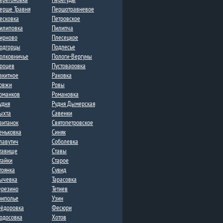
ерше Травня
Першотравневое​
есковка
Петровское
илиповка
Пилипча
ирново​
Плесецкое
одгорцы
Подлесье​
олковничье
Пологи-Вергуны
роцев
Пустоваровка
акитное
Раковка
овжи
Ровы
оманков
Романовка
удня
Рудня Дымерская​
ыхта
Савенки​
витанок
Святопетровское
еньковка
Синяк
лавутич
Соболевка​
тавище
Ставы
тайки
Старое
тоянка
Сувид​
ычевка
Тарасовка
ерезино
Тетиев
риполье
Узин
ёдоровка
Фесюри
одосовка
Хотов