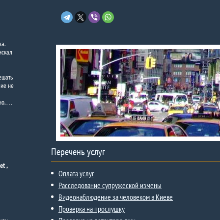
а.
искал
ешать
вие не
жно,…
Перечень услуг
t ,
Оплата услуг
Расследование супружеской измены
Видеонаблюдение за человеком в Киеве
Проверка на прослушку