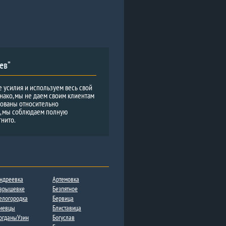
ев”
е усилия и используем весь свой
нако, мы не даем своим клиентам
рованы относительно
и, мы соблюдаем полную
гнито.
ндреевка
Артемовка
арышевке
Безпятное
елогородка
Бервица
иевцы
Блиставица
огданыУзин
Богуслав