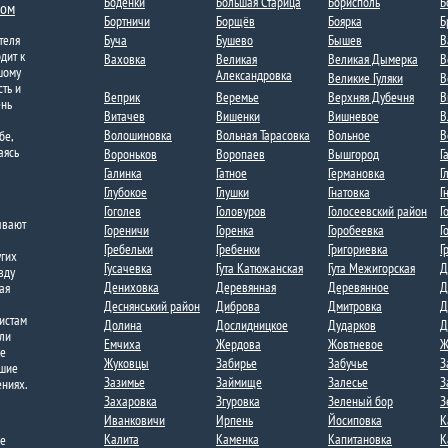
Боденки​
Большая Старица
Борисполь
Б
ком
Бортничи
Борщёв
Боярка
Б
теля
Буча
Бушево
Бышев
В
дит к
Ваховка​​
Великая
Великая Дымерка
В
шому
Александровка​
Великие Гуляки
В
ть и
Веприк
Веремье
Верхняя Дубечня​
В
ень
Витачев
Вишенки
Вишневое
В
Волошиновка
Вольная Тарасовка
Вольное
В
бе,
аясь
Вороньков​
Воропаев​
Вышгород
Г
Галинка
Гатное
Германовка
Г
Глубокое
Глушки
Гнатовка
Г
Гоголев
Головуров
Голосеевский район
Г
ывают
Гореничи
Горенка
Горобеевка
Г
Гребельки
Гребенки
Григориевка
Г
угих
Гусачевка
Гута Катюжанская
Гута Межигорская​
Д
вду
Дениховка
Деревянная
Деревянное
Д
ая
Деснянський район
Диброва
Дмитровка​
Д
листам
Долина
Дослидницкое
Дударков
Д
 ли
Емчиха
Жердова
Жовтневое
Ж
ше
Жуковцы
Забирье
Забучье
З
кшие
Зазимье​
Займище
Залесье
З
ениях.
Захаровка
Згуровка
Зеленый бор
З
Иванковичи
Ирпень
Йосиповка
К
Калита
Каменка
Капитановка
К
ее