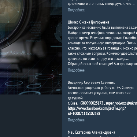
детективного агентства, я ведь думал, что…
Подробнее
Шимко Оксана Григорьевна
Быстро и качественно была выполнена задач
Найден номер телефона человека, который 
долгое время. Результат порадовал. Спасибо
команде за полученную информацию. Очень
классно, что, находясь за границей, можно р
такие сложные вопросы. Конечно удовольст
дешевое, но если нет другого выхода.....
Обращайтесь к этой команде! Быстро, наде
Подробнее
Владимир Сергеевич Савченко
Агентство проделало работу на 5+. Советую
воспользоваться услугами, мне помогли с
девушкой.
г.Киев,
+380990025173 , super_volvoxc@ukr.ne
https://www.facebook.com/profile.php?
id=100071135102688
Подробнее
Мец Екатерина Александровна