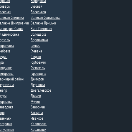
оровая
Бородянка
ровары
Бузовая
асильки
Васильков
еликая Снетинка
Великая Солтановка
еликие Дмитровичи​
Великие Прицьки
инницкие Ставы
Вита Почтовая
ладимировка​
Володарка
орзель
Воронковка​
авриловка
Гаевое
лебовка​
Глеваха
недин
Гнидын
ора
Горбовичи
ородище
Гостомель
ригоровка
Гуровщина
арницкий район
Демидов
еремезна​​
Дерновка
непр
Довгалевское
удки
Дыме​р
орновка​
Жукин
авадовка
Заворичи
аря
Застугна​
еленьки
Иванков
агарлык
Калиновка
апустяная
Карапыши