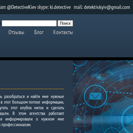
ram
@DetectiveKiev
skype:
ki.detective
mail:
detektiv.kyiv@gmail.com
к
Отзывы
Блог
Контакты
чь разобраться и найти мне нужные
я в этот большом потоке информации,
утать этот клубок ниток и сделать
шли. В этом агентства работают
еня информировали о нужном мне
к профессионалам.