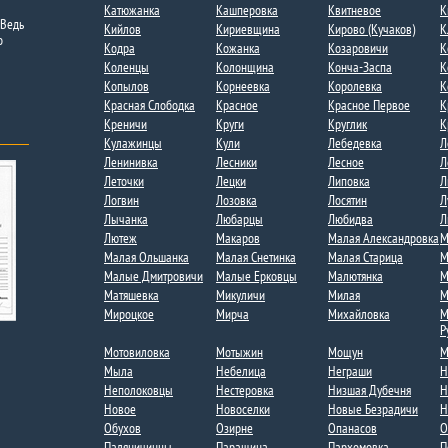
Катюжанка
Кашперовка
Квитневое​
К
 Ведь
Кийлов
Кириевщина
Кирово (Кучаков)
К
о
Кодра
Кожанка
Козаровичи
К
Коленцы
Колонщина
Конча-Заспа
К
Копылов
Корнеевка
Королевка
К
Красная Слободка​
Красное
Красное Первое​
К
Креничи
Круги
Круглик
К
Кулажинцы
Кули
Лебедевка​
Л
Ленинивка
Лесники
Лесное
Л
Леточки
Лецки
Липовка
Л
Логвин
Лозовка
Лосятин
Л
Лычанка​
Любарцы
Любидва
Л
Лютеж
Макаров
Малая Александровка
М
Малая Ольшанка​
Малая Снетинка
Малая Старица
М
Малые Дмитровичи​
Малые Ерковцы
Малютянка
М
Матяшевка
Микуличи
Милая​
М
Мироцкое
Мирча
Михайловка
М
Р
Мотовиловка
Мотыжин
Мощун
М
Мыла
Небелица
Неграши
Н
Неполоковцы
Нестеровка
Низшая Дубечня
Н
Новое
Новоселки​
Новые Безрадичи
Н
Обухов
Озирне
Опанасов
О
Паляничинцы
Паращина
Пархомовка
П