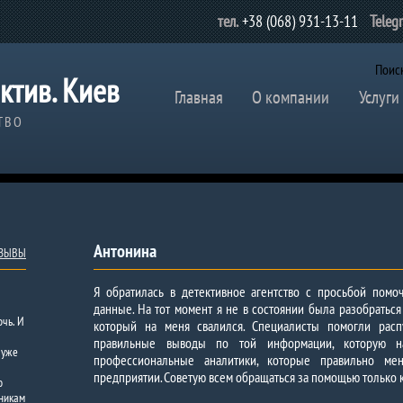
тел.
+38 (068) 931-13-11
Teleg
Поис
ктив. Киев
Главная
О компании
Услуги
ТВО
Антонина
ТЗЫВЫ
Я обратилась в детективное агентство с просьбой помо
данные. На тот момент я не в состоянии была разобратьс
очь. И
который на меня свалился. Специалисты помогли расп
правильные выводы по той информации, которую на
 уже
профессиональные аналитики, которые правильно м
предприятии. Советую всем обращаться за помощью только 
ю
никам